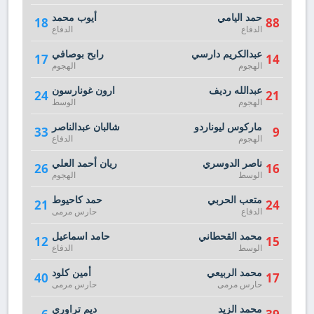
حمد اليامي
أيوب محمد
18
88
الدفاع
الدفاع
عبدالكريم دارسي
رابح بوصافي
17
14
الهجوم
الهجوم
عبدالله رديف
ارون غونارسون
24
21
الهجوم
الوسط
ماركوس ليوناردو
شالبان عبدالناصر
33
9
الهجوم
الدفاع
ناصر الدوسري
ريان أحمد العلي
26
16
الوسط
الهجوم
متعب الحربي
حمد كاحيوط
21
24
الدفاع
حارس مرمى
محمد القحطاني
حامد اسماعيل
12
15
الوسط
الدفاع
محمد الربيعي
أمين كلود
40
17
حارس مرمى
حارس مرمى
محمد الزيد
ديم تراوري