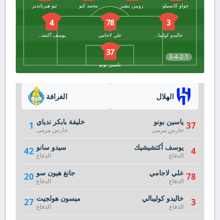
جواو كانسيلو
روبين نيفيز
محمد كنو
ثيو هيرنانديز
4
78
3
خاليدو كوليبالي
علي لاجامي
يوسف أكتشيشيك
37
3-4-2-1
ياسين بونو
الهلال
الغرافة
ياسين بونو
خليفة بابكر ندياي
1
37
حارس مرمى
حارس مرمى
يوسف أكتشيشيك
سيدو سانو
42
4
الدفاع
الدفاع
علي لاجامي
جانغ هيون سو
20
78
الدفاع
الدفاع
خاليدو كوليبالي
ميسون هولجيت
27
3
الدفاع
الدفاع