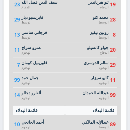
ثيو هيرنانديز
سيف الدين فضل الله
23
19
الدفاع
الدفاع
محمد كنو
فابريسيو دياز
29
28
الوسط
الوسط
روبين نيفيز
فرجاني ساسي
13
8
الوسط
الوسط
جواو كانسيلو
عمرو سراج
11
20
الدفاع
الهجوم
سالم الدوسري
فلورينيل كومان
7
29
الهجوم
الهجوم
كايو سيزار
جمال حمد
99
11
الهجوم
الهجوم
عبدالله الحمدان
ألفارو دجالو
14
99
الهجوم
الهجوم
قائمة البدلاء
قائمة البدلاء
عبدالإله المالكي
أحمد الجانحي
10
89
الوسط
الهجوم