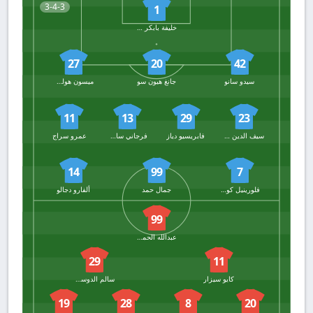
3-4-3
1
خليفة بابكر ندياي
27
20
42
سيدو سانو
جانغ هيون سو
ميسون هولجيت
11
13
29
23
سيف الدين فضل الله
فابريسيو دياز
فرجاني ساسي
عمرو سراج
14
99
7
فلورينيل كومان
جمال حمد
ألفارو دجالو
99
عبدالله الحمدان
29
11
كايو سيزار
سالم الدوسري
19
28
8
20