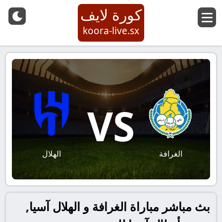
كورة لايف
koora-live.sx
VS
الغرافة
الهلال
بث مباشر مباراة الغرافة و الهلال آسيا,