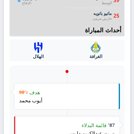
6
39
الوسط
الدفاع
ماتيو باتويه
25
حارس مرمى
أحداث المباراة
الغرافة
الهلال
هدف
90'
8
أيوب محمد
قائمة البدلاء
87'
عبدالكريم دارسي
خروج: