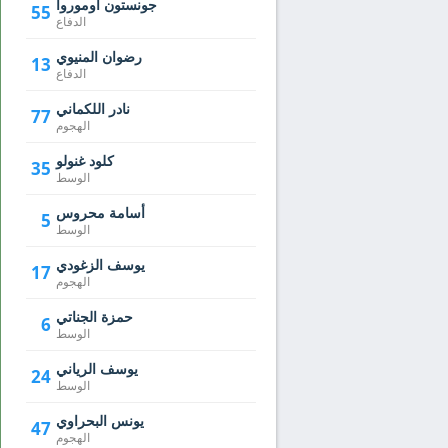
جونستون أوموروا
55
الدفاع
رضوان المنيوي
13
الدفاع
نادر اللكماني
77
الهجوم
كلود غنولو
35
الوسط
أسامة محروس
5
الوسط
يوسف الزغودي
17
الهجوم
حمزة الجناتي
6
الوسط
يوسف الرياني
24
الوسط
يونس البحراوي
47
الهجوم