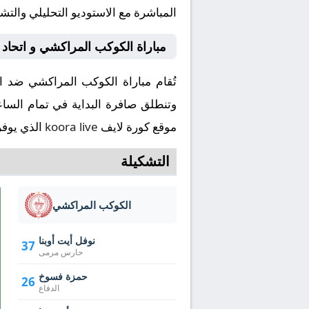
المباشرة مع الاستوديو التحليلي والتش
مباراة الكوكب المراكشي و اتحاد 
موقع كورة لايف
koora live
الذي يوفر
التشكيلة
الكوكب المراكشي
نوفل أيت أوبنا
37
حارس مرمى
حمزة فسوخ
26
الدفاع