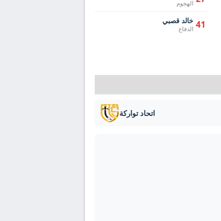
الهجوم
خالد قصبي
41
الدفاع
اتحاد تواركة