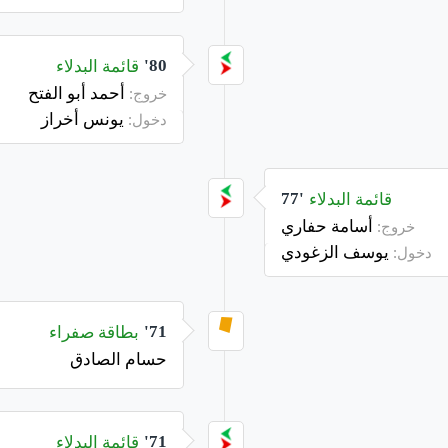
قائمة البدلاء
80'
أحمد أبو الفتح
خروج:
يونس أخراز
دخول:
قائمة البدلاء
77'
أسامة حفاري
خروج:
يوسف الزغودي
دخول:
بطاقة صفراء
71'
حسام الصادق
قائمة البدلاء
71'