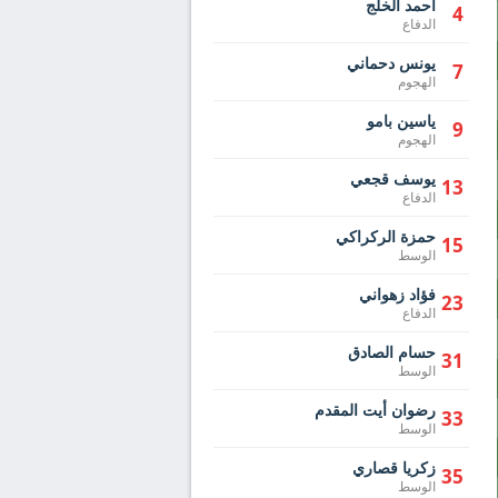
أحمد الخلج
4
الدفاع
يونس دحماني
7
الهجوم
ياسين بامو
9
الهجوم
يوسف قجعي
13
الدفاع
حمزة الركراكي
15
الوسط
فؤاد زهواني
23
الدفاع
حسام الصادق
31
الوسط
رضوان أيت المقدم
33
الوسط
زكريا قصاري
35
الوسط