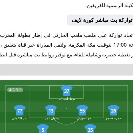
كيلة الرسمية للفريقين.
تواركة بث مباشر كورة لايف
وتنطلق صافرة البداية في تمام الساعة 17:00 بتوقيت مكة المكرمة. وتُنقل المباراة
 تغطية حصرية وشاملة للقاء، مع توفير روابط بث مباشرة قبل انطلا
4-2-3-1
37
نوفل أيت أوبنا
77
13
55
26
حمزة فسوخ
جونستون أوموروا
رضوان المنيوي
نادر اللكماني
5
35