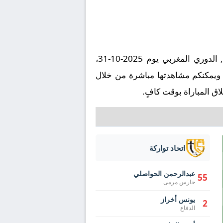
تُقام مباراة الكوكب المراكشي ضد اتحاد تواركة على ملعب ملعب الحارثي في إطار بطولة المغرب, الدوري المغربي يوم 2025-10-31،
 عبر قناة بتعليق ، ويمكنكم مشاهدتها مباشرة من خلال
ق المباراة بوقت كافٍ.
اتحاد تواركة
عبدالرحمن الحواصلي
55
حارس مرمى
يونس أخراز
2
الدفاع