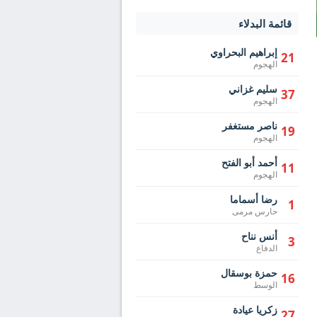
قائمة البدلاء
إبراهيم البحراوي
21
الهجوم
سليم غزاني
37
الهجوم
ناصر مستغفر
19
الهجوم
أحمد أبو الفتح
11
الهجوم
رضا أسماما
1
حارس مرمى
أنس نناح
3
الدفاع
حمزة بوسقال
16
الوسط
زكريا عيادة
27