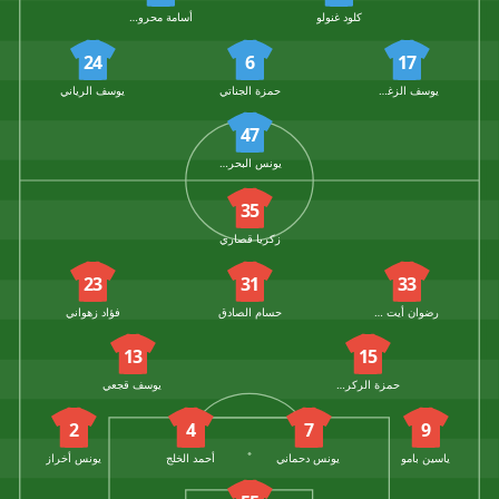
كلود غنولو
أسامة محروس
24
6
17
يوسف الزغودي
حمزة الجناتي
يوسف الرياني
47
يونس البحراوي
35
زكريا قصاري
23
31
33
رضوان أيت المقدم
حسام الصادق
فؤاد زهواني
13
15
حمزة الركراكي
يوسف قجعي
2
4
7
9
ياسين بامو
يونس دحماني
أحمد الخلج
يونس أخراز