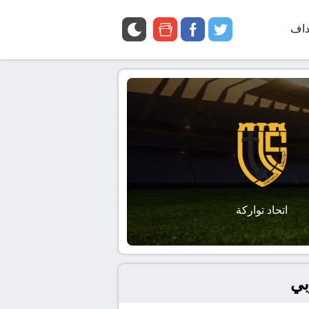
داف
twitter
facebook
google
news
اتحاد تواركة
بي