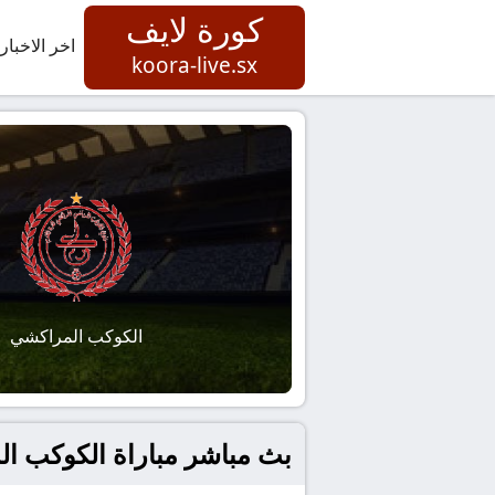
كورة لايف
اخر الاخبار
koora-live.sx
الكوكب المراكشي
بث مباشر مباراة الكوكب ال