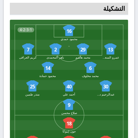
التشكيلة
4-2-3-1
16
محمود حمدي
7
2
29
13
عمرو السعدواي
محمد هاشم
باهر المحمدى
كريم العراقى
14
6
محمد مخلوف
محمود حمادة
25
40
30
عبدالرحيم دغموم
أحمد علي
منذر طمين
9
صلاح محسن
18
جون إيبوكا