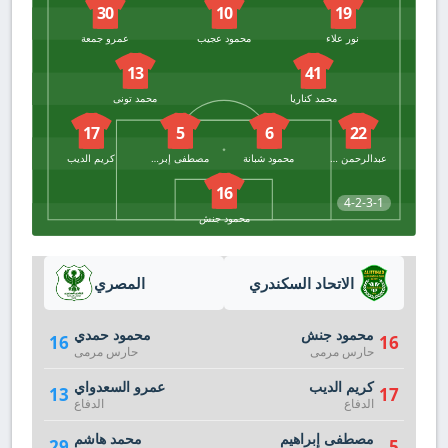
30
10
19
نور علاء
محمود عجيب
عمرو جمعة
13
41
محمد كناريا
محمد تونى
17
5
6
22
عبدالرحمن بودي
محمود شبانة
مصطفى إبراهيم
كريم الديب
16
4-2-3-1
محمود جنش
الاتحاد السكندري
المصري
محمود جنش
محمود حمدي
16
16
حارس مرمى
حارس مرمى
كريم الديب
عمرو السعدواي
13
17
الدفاع
الدفاع
مصطفى إبراهيم
محمد هاشم
29
5