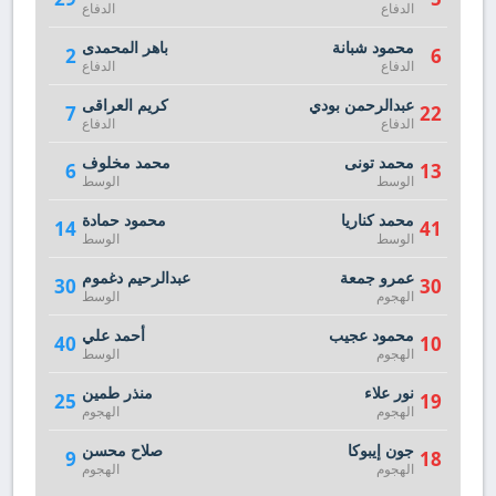
الدفاع
الدفاع
محمود شبانة
باهر المحمدى
2
6
الدفاع
الدفاع
عبدالرحمن بودي
كريم العراقى
7
22
الدفاع
الدفاع
محمد تونى
محمد مخلوف
6
13
الوسط
الوسط
محمد كناريا
محمود حمادة
14
41
الوسط
الوسط
عمرو جمعة
عبدالرحيم دغموم
30
30
الهجوم
الوسط
محمود عجيب
أحمد علي
40
10
الهجوم
الوسط
نور علاء
منذر طمين
25
19
الهجوم
الهجوم
جون إيبوكا
صلاح محسن
9
18
الهجوم
الهجوم