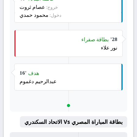
عصام ثروت
خروج:
محمود حمدي
دخول:
بطاقة صفراء
28'
نور علاء
هدف
16'
عبدالرحيم دغموم
بطاقة المباراة المصري Vs الاتحاد السكندري