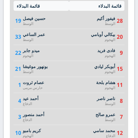
قائمة البدلاء
قائمة البدلاء
فيفور أكيم
حسين فيصل
19
28
الوسط
الوسط
بيكالي أوبامي
عمر الساعي
33
20
الهجوم
الوسط
فادى فريد
ميدو جابر
22
9
الهجوم
الهجوم
أبوبكر ليادي
بونهور موغيشا
21
15
الهجوم
الوسط
هشام بلحة
عصام ثروت
1
11
الهجوم
حارس مرمى
ناصر ناصر
أحمد عيد
4
8
الوسط
الدفاع
عمرو صالح
أحمد منصور
3
7
الوسط
الدفاع
محمد سامي
كريم بامبو
10
12
الدفاع
الهجوم