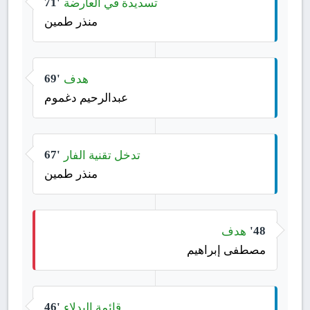
تسديدة في العارضة
71'
منذر طمين
هدف
69'
عبدالرحيم دغموم
تدخل تقنية الفار
67'
منذر طمين
هدف
48'
مصطفى إبراهيم
قائمة البدلاء
46'