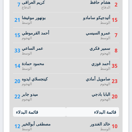
هشام حافظ
كريم العراقى
7
2
الدفاع
الدفاع
أتيدجيكو سامادو
بونهور موغيشا
21
15
الوسط
الوسط
عمرو السيسي
أحمد القرموطي
15
7
الوسط
الهجوم
سمير فكري
عمر الساعي
33
8
الهجوم
الوسط
أحمد فوزي
محمود حمادة
14
35
الوسط
الوسط
صامويل أمادي
كينجسلاي ايدوه
20
23
الهجوم
الهجوم
البابا بادجي
ميدو جابر
22
20
الهجوم
الهجوم
قائمة البدلاء
قائمة البدلاء
خالد الغندور
مصطفى أبوالخير
12
10
الوسط
الوسط