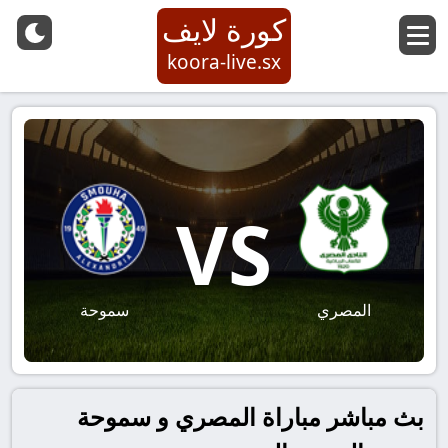
كورة لايف
koora-live.sx
VS
المصري
سموحة
بث مباشر مباراة المصري و سموحة