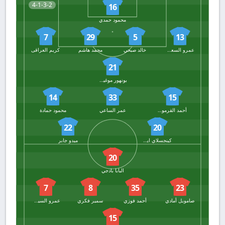
4-1-3-2
16
محمود حمدي
7
29
5
13
عمرو السعدواي
خالد صبحي
محمد هاشم
كريم العراقى
21
بونهور موغيشا
14
33
15
أحمد القرموطي
عمر الساعي
محمود حمادة
22
20
كينجسلاي ايدوه
ميدو جابر
20
البابا بادجي
7
8
35
23
صامويل أمادي
أحمد فوزي
سمير فكري
عمرو السيسي
15