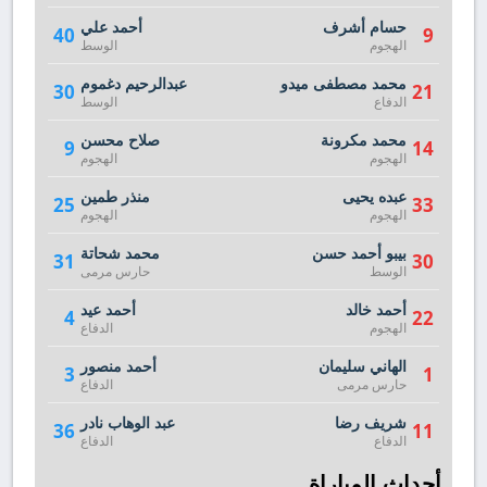
حسام أشرف
أحمد علي
40
9
الهجوم
الوسط
محمد مصطفى ميدو
عبدالرحيم دغموم
30
21
الدفاع
الوسط
محمد مكرونة
صلاح محسن
9
14
الهجوم
الهجوم
عبده يحيى
منذر طمين
25
33
الهجوم
الهجوم
بيبو أحمد حسن
محمد شحاتة
31
30
الوسط
حارس مرمى
أحمد خالد
أحمد عيد
4
22
الهجوم
الدفاع
الهاني سليمان
أحمد منصور
3
1
حارس مرمى
الدفاع
شريف رضا
عبد الوهاب نادر
36
11
الدفاع
الدفاع
أحداث المباراة