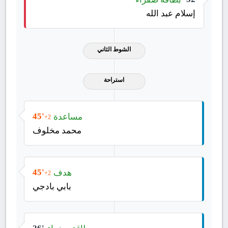
إسلام عبد الله
الشوط الثاني
استراحة
مساعدة
45'
+2
محمد مخلوف
هدف
45'
+2
بابي بادجي