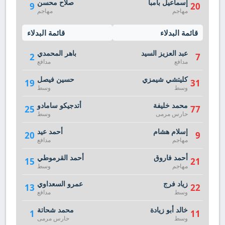
إسماعيل بامبا
صلاح محسن
9
20
مهاجم
مهاجم
قائمة البدلاء
قائمة البدلاء
عبد العزيز السيد
باهر المحمدي
2
7
مدافع
مدافع
كليتشي شيمزي
حسين فيصل
19
31
وسط
وسط
محمد خليفة
أتدجيكو سامادو
25
77
حارس مرمى
وسط
إسلام هشام
أحمد عيد
20
9
مهاجم
مدافع
أحمد فاروق
أحمد القرموطي
15
21
مهاجم
وسط
زياد فرج
عمرو السعداوي
13
22
وسط
مدافع
خالد أبو زيادة
محمد شحاتة
1
11
وسط
حارس مرمى