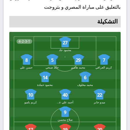
بالتعليق على مباراة المصري و بتروجت
التشكيلة
4-2-3-1
27
محمود جاد
8
5
29
7
كريم العراقي
محمد هاشم
خالد صبحي
حسن علي
14
6
محمد مخلوف
محمود حمادة
10
40
22
ميدو جابر
أحمد علي عامر
كريم بامبو
9
صلاح محسن
17
19
20