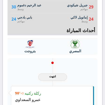
جبريل شيكودي
عبد الرحيم دغموم
30
29
مهاجم
وسط
إمانويل لاكي
بابي بادجي
24
24
وسط
مهاجم
أحداث المباراة
المصري
بتروجت
انتهت
ركلة ركنيه
90'
+3
عمرو السعداوي