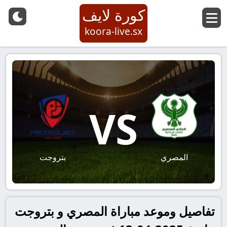
كورة لايف
koora-live.sx
VS
المصري
بتروجت
تفاصيل وموعد مباراة المصري و بتروجت