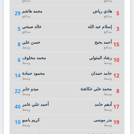
مدافع
مدافع
هادي رياض
محمد هاشم
29
5
مدافع
مدافع
إسلام عبد الله
خالد صبحي
5
3
مدافع
مدافع
أحمد بحبح
حسن علي
8
15
مدافع
وسط
رشاد المتولي
محمد مخلوف
6
10
وسط
وسط
حامد حمدان
محمود حمادة
14
12
وسط
وسط
محمد علي عكاشة
ميدو جابر
22
8
وسط
وسط
أدهم حامد
أحمد علي عامر
40
17
وسط
وسط
بدر موسى
كريم بامبو
10
19
وسط
وسط