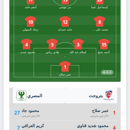
إسماعيل بامبا
بدر موسى
أدهم حامد
10
12
8
محمد علي عكاشة
حامد حمدان
رشاد المتولي
4
5
3
15
أحمد بحبح
إسلام عبد الله
هادي رياض
محمود شديد قناوي
1
4-3-3
عمر صلاح
بتروجت
المصري
عمر صلاح
محمود جاد
27
1
حارس مرمى
حارس مرمى
محمود شديد قناوي
كريم العراقي
7
4