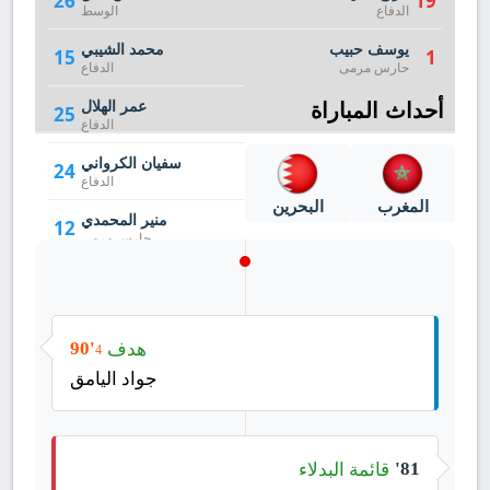
26
19
الدفاع
الوسط
يوسف حبيب
محمد الشيبي
15
1
حارس مرمى
الدفاع
أحداث المباراة
عمر الهلال
25
الدفاع
سفيان الكرواني
24
الدفاع
المغرب
البحرين
منير المحمدي
12
حارس مرمى
هدف
90'
4
جواد اليامق
قائمة البدلاء
81'