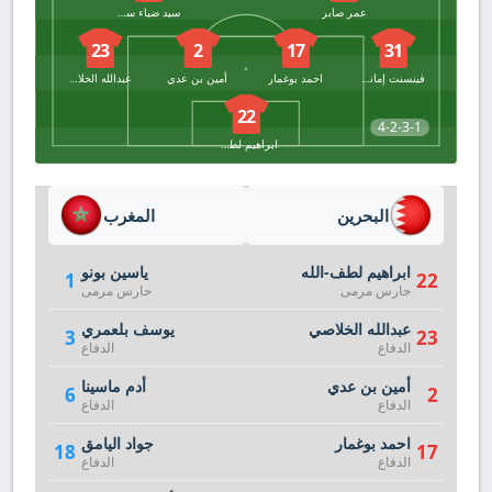
عمر صابر
سيد ضياء سعيد
23
2
17
31
فينسنت إمانويل
احمد بوغمار
أمين بن عدي
عبدالله الخلاصي
22
4-2-3-1
ابراهيم لطف-الله
البحرين
المغرب
ابراهيم لطف-الله
ياسين بونو
1
22
حارس مرمى
حارس مرمى
عبدالله الخلاصي
يوسف بلعمري
3
23
الدفاع
الدفاع
أمين بن عدي
أدم ماسينا
6
2
الدفاع
الدفاع
احمد بوغمار
جواد اليامق
18
17
الدفاع
الدفاع