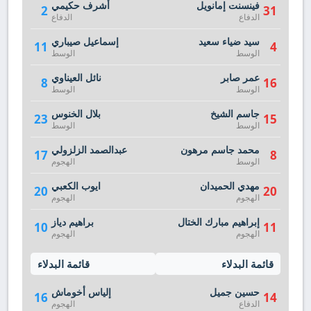
فينسنت إمانويل
أشرف حكيمي
2
31
الدفاع
الدفاع
سيد ضياء سعيد
إسماعيل صيباري
11
4
الوسط
الوسط
عمر صابر
نائل العيناوي
8
16
الوسط
الوسط
جاسم الشيخ
بلال الخنوس
23
15
الوسط
الوسط
محمد جاسم مرهون
عبدالصمد الزلزولي
17
8
الوسط
الهجوم
مهدي الحميدان
ايوب الكعبي
20
20
الهجوم
الهجوم
إبراهيم مبارك الختال
براهيم دياز
10
11
الهجوم
الهجوم
قائمة البدلاء
قائمة البدلاء
حسين جميل
إلياس أخوماش
16
14
الدفاع
الهجوم