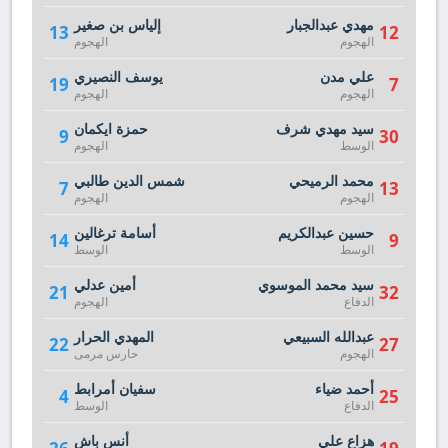
مهدي عبدالجبار
إلياس بن صغير
13
12
الهجوم
الهجوم
علي مدن
يوسف النصيري
19
7
الهجوم
الهجوم
سيد مهدي شرف
حمزة ايكمان
9
30
الوسط
الهجوم
محمد الرميحي
شمس الدين طالبي
7
13
الهجوم
الهجوم
حسين عبدالكريم
أسامة ترغالين
14
9
الوسط
الوسط
سيد محمد الموسوي
أمين عدلي
21
32
الدفاع
الهجوم
عبدالله السبيعي
المهدي الحرار
22
27
الهجوم
حارس مرمى
أحمد ضياء
سفيان أمرابط
4
25
الدفاع
الوسط
هزاع علي
أنس باش