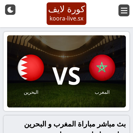
كورة لايف
koora-live.sx
VS
المغرب
البحرين
بث مباشر مباراة المغرب و البحرين