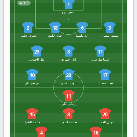
4-3-3
1
ياسين بونو
2
18
6
3
يوسف بلعمري
أدم ماسينا
جواد اليامق
أشرف حكيمي
23
8
11
إسماعيل صيباري
نائل العيناوي
بلال الخنوس
10
20
17
عبدالصمد الزلزولي
ايوب الكعبي
براهيم دياز
11
إبراهيم مبارك الختال
15
8
20
مهدي الحميدان
محمد جاسم مرهون
جاسم الشيخ
4
16