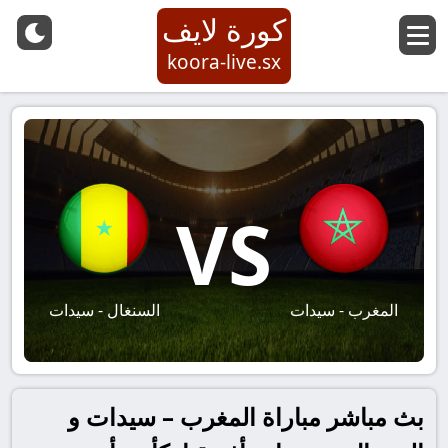
كورة لايف
koora-live.sx
VS
المغرب - سيدات
السنغال - سيدات
بث مباشر مباراة المغرب – سيدات و