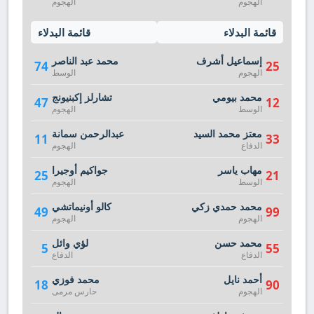
الهجوم
الهجوم
قائمة البدلاء
قائمة البدلاء
إسماعيل أشرف
محمد عبد الناصر
74
25
الهجوم
الوسط
محمد بيومي
تشارلز إكبنيونج
47
12
الوسط
الهجوم
معتز محمد السيد
عبدالرحمن سمانة
11
33
الدفاع
الهجوم
مهاب ياسر
جواكيم أوجيرا
25
21
الوسط
الهجوم
محمد حمدي زكي
كالو أونيماتشي
49
99
الهجوم
الهجوم
محمد حسن
لؤي وائل
5
55
الدفاع
الدفاع
أحمد نايل
محمد فوزي
18
90
الهجوم
حارس مرمى