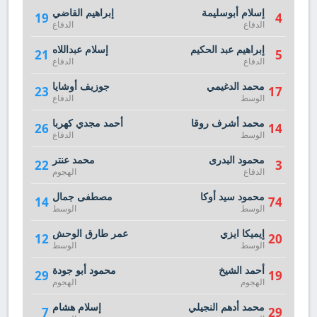
إسلام أبوسليمة
إبراهيم القاضي
19
4
الدفاع
الدفاع
إبراهيم عبد الحكيم
إسلام عبداللاه
21
5
الدفاع
الدفاع
محمد الدغيمي
جوزيف أوشايا
23
17
الوسط
الدفاع
محمد أشرف روقا
أحمد مجدي كهربا
26
14
الوسط
الدفاع
محمود البدرى
محمد عنتر
22
3
الدفاع
الهجوم
محمود سيد أوكا
مصطفى جمال
14
74
الوسط
الوسط
إيميكا ايزي
عمر طارق الوحش
12
20
الوسط
الوسط
أحمد الشيخ
محمود أبو جودة
29
19
الهجوم
الهجوم
محمد أدهم النجيلي
إسلام هشام
7
29