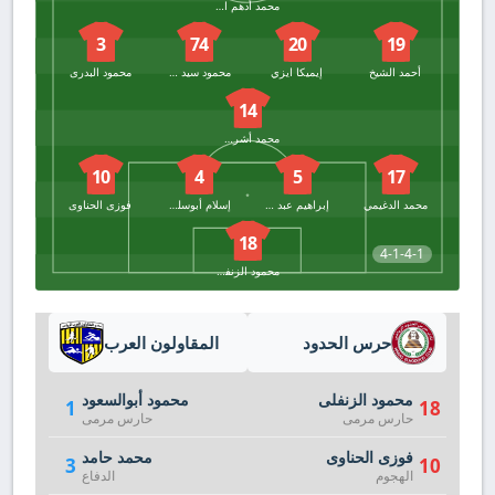
محمد أدهم النجيلي
3
74
20
19
أحمد الشيخ
إيميكا ايزي
محمود سيد أوكا
محمود البدرى
14
محمد أشرف روقا
10
4
5
17
محمد الدغيمي
إبراهيم عبد الحكيم
إسلام أبوسليمة
فوزى الحناوى
18
4-1-4-1
محمود الزنفلى
حرس الحدود
المقاولون العرب
محمود الزنفلى
محمود أبوالسعود
1
18
حارس مرمى
حارس مرمى
فوزى الحناوى
محمد حامد
3
10
الهجوم
الدفاع