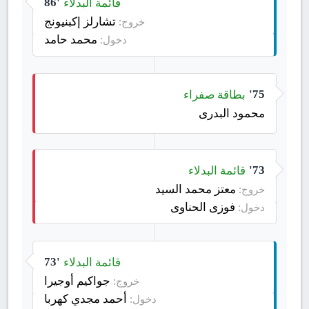
قائمة البدلاء
86'
تشارلز إكبنيونج
خروج:
محمد حامد
دخول:
بطاقة صفراء
75'
محمود البدرى
قائمة البدلاء
73'
معتز محمد السيد
خروج:
فوزى الحناوى
دخول:
قائمة البدلاء
73'
جواكيم أوجيرا
خروج:
أحمد مجدي كهربا
دخول: