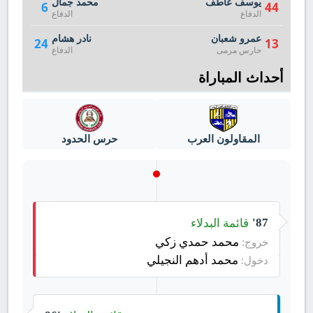
يوسف عاطف
محمد جمال
6
44
الدفاع
الدفاع
عمرو شعبان
نادر هشام
24
13
حارس مرمى
الدفاع
أحداث المباراة
المقاولون العرب
حرس الحدود
قائمة البدلاء
87'
محمد حمدي زكي
خروج:
محمد أدهم النجيلي
دخول: