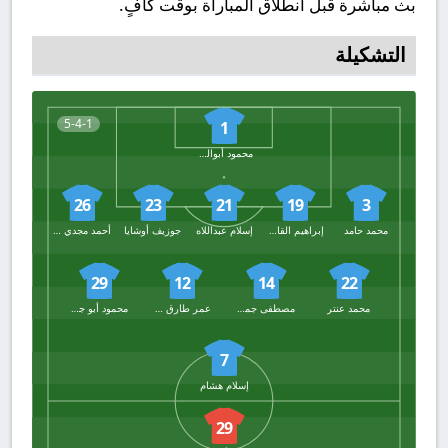
بث مباشرة قبل انطلاق المباراة بوقت كافٍ.
التشكيلة
5-4-1
1
محمود أبوالسعود
26
23
21
19
3
محمد حامد
إبراهيم القاضي
إسلام عبداللاه
جوزيف أوشايا
أحمد مجدي كهربا
29
12
14
22
محمد عنتر
مصطفى جمال
عمر طارق الوحش
محمود أبو جودة
7
إسلام هشام
29