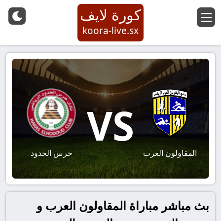
كورة لايف
koora-live.sx
VS
المقاولون العرب
حرس الحدود
بث مباشر مباراة المقاولون العرب و