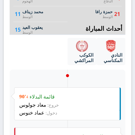
الدفاع
الهجوم
حمزة رافا
محمد زيناف
11
21
الوسط
الوسط
أحداث المباراة
يعقوب العيد
15
الوسط
النادي
الكوكب
المكناسي
المراكشي
قائمة البدلاء
90'
4
معاد جولوس
خروج:
عماد خنوس
دخول: