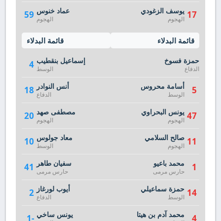
يوسف الزغودي
عماد خنوس
59
17
الهجوم
الهجوم
قائمة البدلاء
قائمة البدلاء
حمزة فسوخ
إسماعيل بنقطيب
4
الدفاع
الوسط
أسامة محروس
أنس النوادر
18
5
الوسط
الدفاع
يونس البحراوي
مصطفى صهد
20
47
الهجوم
الهجوم
صالح السلامي
معاد جولوس
10
11
الهجوم
الوسط
محمد باعيو
سفيان طاهر
41
1
حارس مرمى
حارس مرمى
حمزة سماعيلي
أيوب لورغاز
2
14
الوسط
الدفاع
محمد آدم بن هيتا
يونس ساخي
-1
4