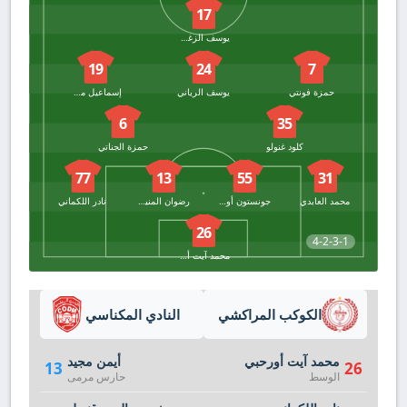
17
يوسف الزغودي
19
24
7
حمزة فونتي
يوسف الرياني
إسماعيل محراب
6
35
كلود غنولو
حمزة الجناتي
77
13
55
31
محمد العابدي
جونستون أوموروا
رضوان المنيوي
نادر اللكماني
26
4-2-3-1
محمد آيت أورحبي
الكوكب المراكشي
النادي المكناسي
محمد آيت أورحبي
أيمن مجيد
13
26
الوسط
حارس مرمى