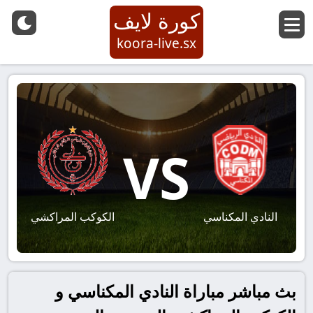
كورة لايف
koora-live.sx
VS
النادي المكناسي
الكوكب المراكشي
بث مباشر مباراة النادي المكناسي و