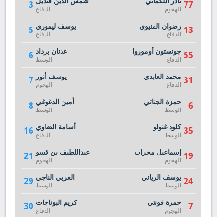
نادر اللكماني
شمس الدين قنديل
3
77
الهجوم
الدفاع
رضوان المنيوي
يوسف ليموري
5
13
الدفاع
الدفاع
جونستون أوموروا
عدنان برداد
6
55
الدفاع
الوسط
محمد العابدي
يوسف أنور
7
31
الدفاع
الهجوم
حمزة الجناتي
أمين الدغوغي
8
6
الوسط
الوسط
كلود غنولو
أسامة الضاوي
16
35
الوسط
الدفاع
إسماعيل محراب
عبداللطيف بن قسو
21
19
الهجوم
الهجوم
يوسف الرياني
العربي الناجي
29
24
الوسط
الوسط
حمزة فونتي
كريم البوناجات
30
7
الهجوم
الدفاع