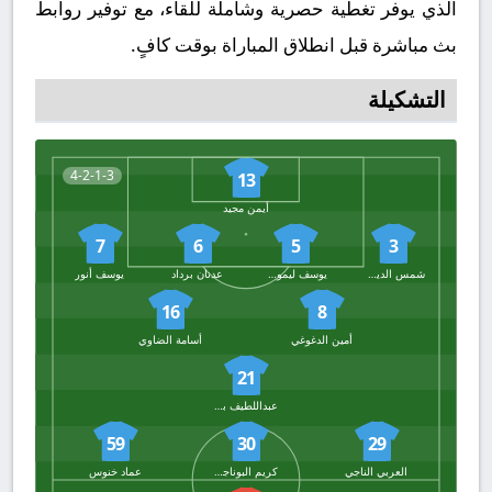
الذي يوفر تغطية حصرية وشاملة للقاء، مع توفير روابط
بث مباشرة قبل انطلاق المباراة بوقت كافٍ.
التشكيلة
4-2-1-3
13
أيمن مجيد
7
6
5
3
شمس الدين قنديل
يوسف ليموري
عدنان برداد
يوسف أنور
16
8
أمين الدغوغي
أسامة الضاوي
21
عبداللطيف بن قسو
59
30
29
العربي الناجي
كريم البوناجات
عماد خنوس