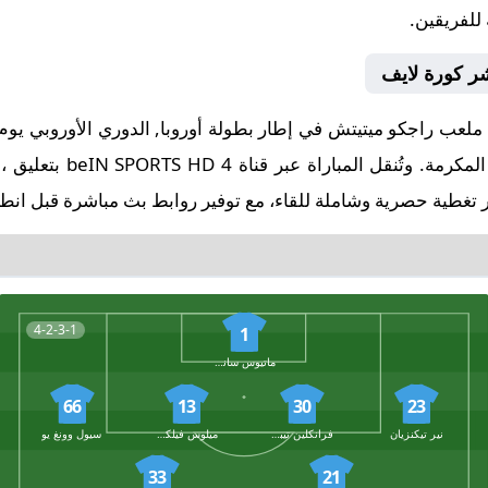
 للفريقين.
شر كورة لايف
في تمام الساعة 19:45 بتو
 تغطية حصرية وشاملة للقاء، مع توفير روابط بث مباشرة قبل انطلا
4-2-3-1
1
ماتيوس سانتانا
66
13
30
23
نير تيكنزيان
فرانكلين تيبو أوشينا
ميلوس فيلكوفيتش
سيول وونغ يو
33
21