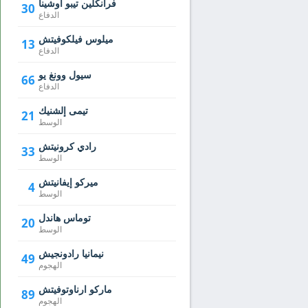
فرانكلين تيبو أوشينا
30
الدفاع
ميلوس فيلكوفيتش
13
الدفاع
سيول وونغ يو
66
الدفاع
تيمى إلشنيك
21
الوسط
رادي كرونيتش
33
الوسط
ميركو إيفانيتش
4
الوسط
توماس هاندل
20
الوسط
نيمانيا رادونجيش
49
الهجوم
ماركو ارناوتوفيتش
89
الهجوم