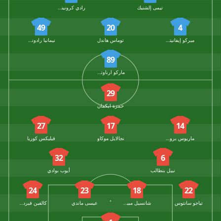
تيمى إلشنيك
رادي كرونيتش
49
20
4
ميركو إيفانيتش
توماس هاندل
نيمانيا رادونجيش
89
ماركو ارناوتوفيتش
29
حمزة ايكمان
27
17
14
ماريوس بروهولم
نجالايل موكاو
فيليكس كوريا
32
6
نبيل بنطالب
أيوب بوادي
24
23
18
22
تياجو سانتوس
شانسيل مبيمبا
عيسى ماندي
كالفين فيردونك