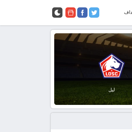
داف
twitter
facebook
google
news
ليل