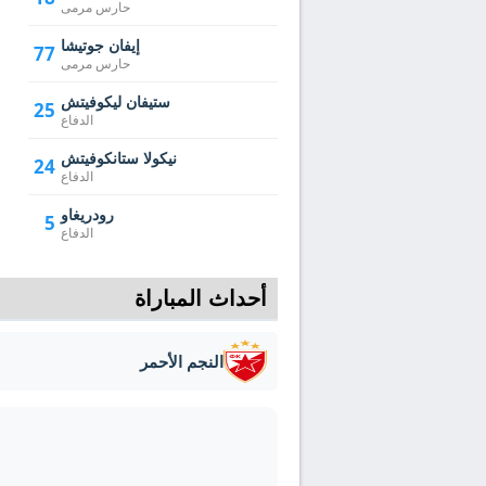
حارس مرمى
إيفان جوتيشا
77
حارس مرمى
ستيفان ليكوفيتش
25
الدفاع
نيكولا ستانكوفيتش
24
الدفاع
رودريغاو
5
الدفاع
أحداث المباراة
النجم الأحمر