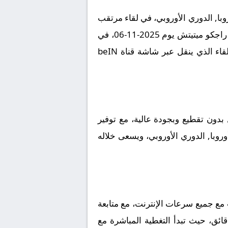
با, الدوري الأوروبي، في لقاء مرتقب
يعد بالإثارة والتشويق نظراً لقوة الفريقين ورغبتهما في تحقيق الانتصار. تقام المباراة على أرضية ملعب راجكو ميتيتش يوم 2025-11-06، في
توقيت حاسم عند الساعة 19:45 بتوقيت مكة المكرمة، وسط ترقب جماهيري كبير لمتابعة مجريات اللقاء الذي ينقل عبر شاشة قناة beIN
دون تقطيع وبجودة عالية، مع توفير
روبا, الدوري الأوروبي، ويسعى خلاله
 مع جميع سرعات الإنترنت، مع متابعة
قائق، حيث تبدأ التغطية المباشرة مع