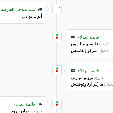
تسديدة في العارضة
90'
أيوب بوادي
قائمة البدلاء
88'
فليسيو ميلسون
خروج:
ميركو إيفانيتش
دخول:
قائمة البدلاء
88'
برونو دوارتي
خروج:
ماركو ارناوتوفيتش
خول:
قائمة البدلاء
86'
رومان بيرود
خروج: