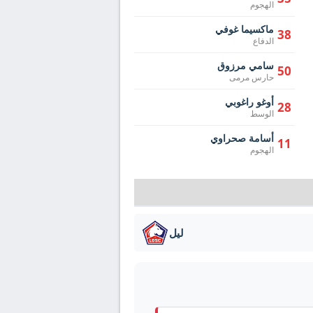
الهجوم
ماكسيما غوفي
38
الدفاع
سامي مرزوق
50
حارس مرمى
أوغو راغوبي
28
الوسط
أسامة صحراوي
11
الهجوم
ليل