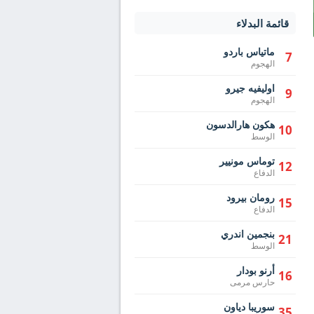
قائمة البدلاء
ماتياس باردو
7
الهجوم
اوليفيه جيرو
9
الهجوم
هكون هارالدسون
10
الوسط
توماس مونيير
12
الدفاع
رومان بيرود
15
الدفاع
بنجمين اندري
21
الوسط
أرنو بودار
16
حارس مرمى
سوريبا دياون
35