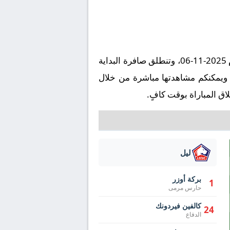
تُقام مباراة النجم الأحمر ضد ليل على ملعب راجكو ميتيتش في إطار بطولة أوروبا, الدوري الأوروبي يوم 2025-11-06، وتنطلق صافرة البداية
قيت مكة المكرمة. وتُنقل المباراة عبر قناة beIN SPORTS HD 4 بتعليق ، ويمكنكم مشاهدتها مباشرة من خلال
ق المباراة بوقت كافٍ.
ليل
بركة أوزر
1
حارس مرمى
كالفين فيردونك
24
الدفاع