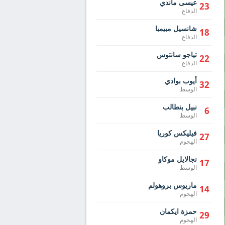
عيسى ماندي
23
الدفاع
شانسيل مبيمبا
18
الدفاع
تياجو سانتوس
22
الدفاع
أيوب بوادي
32
الوسط
نبيل بنطالب
6
الوسط
فيليكس كوريا
27
الهجوم
نجالايل موكاو
17
الوسط
ماريوس بروهولم
14
الهجوم
حمزة ايكمان
29
الهجوم