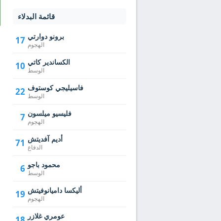
قائمة البدلاء
برونو دوارتي
17
الهجوم
الكساندير كاتي
10
الوسط
فاسيليجي كوستوف
22
الوسط
فليسيو ميلسون
7
الهجوم
أديم آفديتش
71
الدفاع
محمود باجو
6
الوسط
أليكسا داميانوفيتش
19
الهجوم
عومري غلازر
18