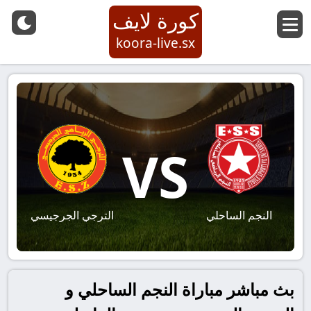
كورة لايف
koora-live.sx
VS
النجم الساحلي
الترجي الجرجيسي
بث مباشر مباراة النجم الساحلي و