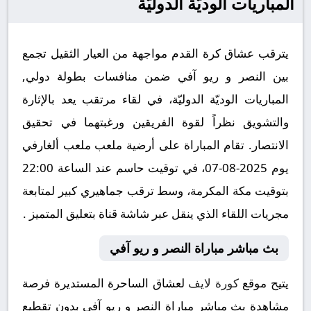
المباريات الوديّة الدوليّة
يترقب عشاق كرة القدم مواجهة من العيار الثقيل تجمع
بين النصر و ريو آفي ضمن منافسات بطولة دولي,
المباريات الوديّة الدوليّة، في لقاء مرتقب يعد بالإثارة
والتشويق نظراً لقوة الفريقين ورغبتهما في تحقيق
الانتصار. تقام المباراة على أرضية ملعب ملعب ألغارفي
يوم 2025-08-07، في توقيت حاسم عند الساعة 22:00
بتوقيت مكة المكرمة، وسط ترقب جماهيري كبير لمتابعة
مجريات اللقاء الذي ينقل عبر شاشة قناة بتعليق المتميز .
بث مباشر مباراة النصر و ريو آفي
يتيح موقع
كورة لايف
لعشاق الساحرة المستديرة فرصة
مشاهدة بث مباشر مباراة النصر و ريو آفي بدون تقطيع