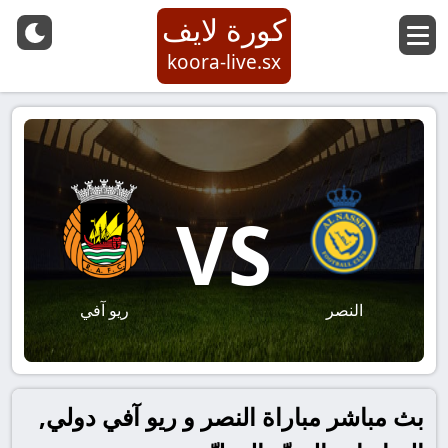
كورة لايف
koora-live.sx
VS
النصر
ريو آفي
بث مباشر مباراة النصر و ريو آفي دولي,