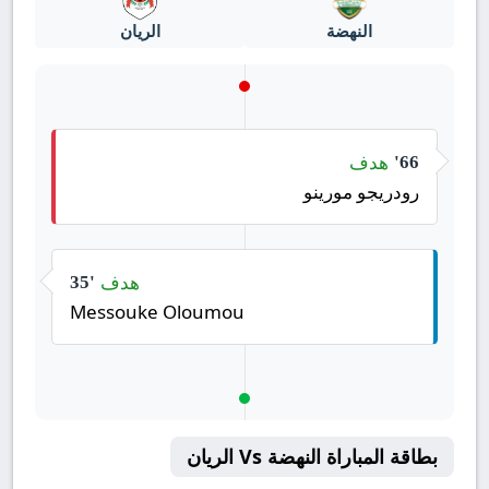
النهضة
الريان
هدف
66'
رودريجو مورينو
هدف
35'
Messouke Oloumou
بطاقة المباراة النهضة Vs الريان