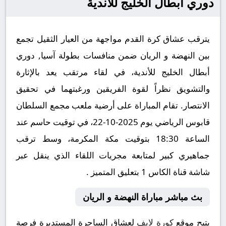
دوري أبطال الخليج للأندية
يترقب عشاق كرة القدم مواجهة من العيار الثقيل تجمع
بين النهضة و الريان ضمن منافسات بطولة آسيا, دوري
أبطال الخليج للأندية، في لقاء مرتقب يعد بالإثارة
والتشويق نظراً لقوة الفريقين ورغبتهما في تحقيق
الانتصار. تقام المباراة على أرضية ملعب مجمع السلطان
قابوس الرياضي يوم 2025-10-22، في توقيت حاسم عند
الساعة 18:30 بتوقيت مكة المكرمة، وسط ترقب
جماهيري كبير لمتابعة مجريات اللقاء الذي ينقل عبر
شاشة قناة الكاس 1 بتعليق المتميز .
بث مباشر مباراة النهضة و الريان
يتيح موقع
كورة لايف
لعشاق الساحرة المستديرة فرصة