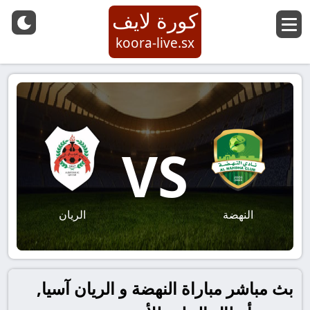
كورة لايف
koora-live.sx
VS
النهضة
الريان
بث مباشر مباراة النهضة و الريان آسيا,