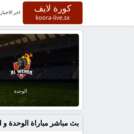
كورة لايف
اخر الاخبار
koora-live.sx
الوحدة
بث مباشر مباراة الوحدة و الع