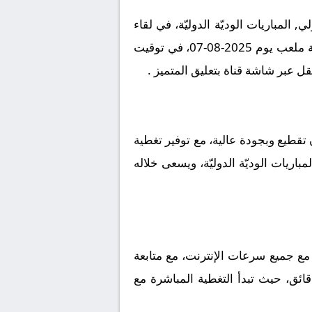
لمباريات الوديّة الدوليّة، في لقاء
مرتقب يعد بالإثارة والتشويق نظراً لقوة الفريقين ورغبتهما في تحقيق الانتصار. تقام المباراة على أرضية ملعب يوم 2025-08-07، في توقيت
قطيع وبجودة عالية، مع توفير تغطية
اريات الوديّة الدوليّة، ويسعى خلاله
مع جميع سرعات الإنترنت، مع متابعة
قائق، حيث تبدأ التغطية المباشرة مع