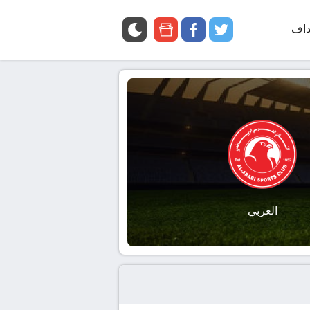
داف
twitter
facebook
google
news
العربي