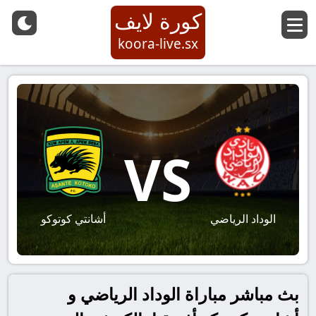
كورة لايف
koora-live.sx
VS
الوداد الرياضي
أشانتي كوتوكو
بث مباشر مباراة الوداد الرياضي و