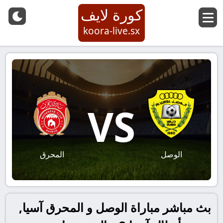
كورة لايف
koora-live.sx
VS
الوصل
المحرق
بث مباشر مباراة الوصل و المحرق آسيا,