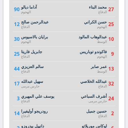
محمد البناء
آداما ديالو
90
27
الدفاع
الهجوم
حسن الكراني
عبدالرحمن صالح
12
25
الهجوم
الدفاع
عبدالوهاب المالود
برايان بالاسيوس
30
10
الوسط
الهجوم
فاكوندو توباريس
جابريل فاريتا
25
9
الهجوم
الدفاع
عمر صابر
سالم العزيزي
44
13
الوسط
الدفاع
عبدالله الخلاصي
سهيل عبدالله
17
32
الدفاع
حارس مرمى
أشرف السباعي
يوسف علي المهيري
3
24
حارس مرمى
الدفاع
حسين جميل
رودريجو أوليفيرا
14
2
الدفاع
الدفاع
لوكاس موريلاتو
دانييل بيدروزو