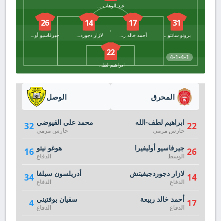
عبد الوهاب حنان
26
14
17
31
برونو سانتوس
أحمد خالد ربيعة
لازار دجوردجيفيتش
جيرفاسيو أوليفيرا
22
4-1-4-1
ابراهيم لطف-الله
المحرق
الوصل
ابراهيم لطف-الله
محمد علي القيوضي
32
22
حارس مرمى
حارس مرمى
جيرفاسيو أوليفيرا
هوغو نيتو
16
26
الوسط
الدفاع
لازار دجوردجيفيتش
أدريلسون سيلفا
34
14
الدفاع
الدفاع
أحمد خالد ربيعة
سفيان بوفتيني
4
17
الدفاع
الدفاع