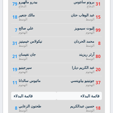
برونو سانتوس
بيدرو مالهيرو
79
31
الدفاع
الدفاع
عبد الوهاب حنان
مالك جنعير
18
15
الوسط
الوسط
إليوت سيمويز
علي صالح
7
99
الهجوم
الهجوم
محمد الحردان
نيكولاس خيمينيز
31
8
الوسط
الوسط
آرثر ريزيند
جان نغيسان
21
80
الوسط
الوسط
عبد الكريم ديارا
سيرجينيو
19
20
الهجوم
الهجوم
جونينيو بياوينسي
ماتيوس سالدانا
11
37
الهجوم
الهجوم
قائمة البدلاء
قائمة البدلاء
حسين عبدالكريم
طحنون الزعابي
8
18
الوسط
الوسط