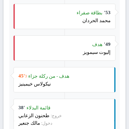
بطاقة صفراء
53'
محمد الحردان
هدف
49'
إليوت سيمويز
هدف - من ركلة جزاء
45'
3
نيكولاس خيمينيز
قائمة البدلاء
38'
طحنون الزعابي
خروج:
مالك جنعير
دخول: