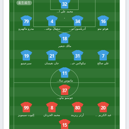
4-1-4-1
32
محمد علي القيوضي
79
4
34
16
هوغو نيتو
أدريلسون سيلفا
سفيان بوفتيني
بيدرو مالهيرو
18
مالك جنعير
19
21
31
7
علي صالح
نيكولاس خيمينيز
جان نغيسان
سيرجينيو
11
ماتيوس سالدانا
37
جونينيو بياوينسي
99
8
80
20
عبد الكريم ديارا
آرثر ريزيند
محمد الحردان
إليوت سيمويز
15