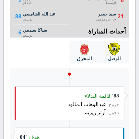
2
6
الوسط
الدفاع
سيد جعفر
عبد الله الشامسي
88
21
حارس مرمى
الوسط
أحداث المباراة
سياكا سيديبي
6
الوسط
الوصل
المحرق
قائمة البدلاء
88'
عبدالوهاب المالود
خروج:
آرثر ريزيند
دخول:
هدف
84'