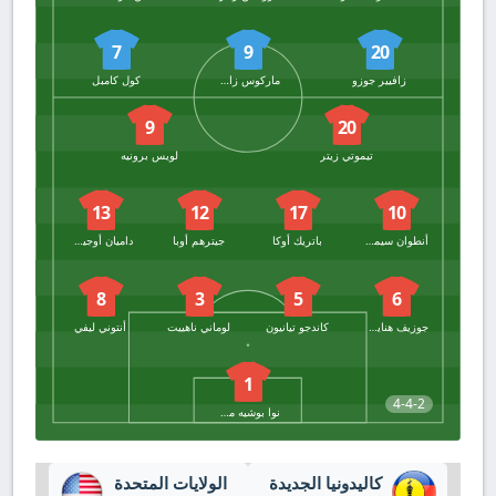
7
9
20
زافيير جوزو
ماركوس زامبرانو
كول كامبل
9
20
تيموتي زيتر
لويس برونيه
13
12
17
10
أنطوان سيمان
باتريك أوكا
جيترهم أوبا
داميان أوجيكاس
8
3
5
6
جوزيف هنايسلين
كاندجو تيانيون
لوماني ناهييت
أنتوني ليفي
1
4-4-2
نوا بوشيه مولر
كاليدونيا الجديدة
الولايات المتحدة