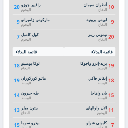
أنطوان سيمان
زافيير جوزو
20
10
الدفاع
الهجوم
لويس برونيه
ماركوس زامبرانو
9
9
الدفاع
الهجوم
تيموتي زيتر
كول كامبل
7
20
الدفاع
الهجوم
قائمة البدلاء
قائمة البدلاء
يزيد-إنزو واجوكا
لوكا بومبينو
18
19
الوسط
الدفاع
إيفانز فاكي
ماثيو كوركوران
19
18
الوسط
الوسط
يان واهاجا
طه حبرون
14
15
الوسط
الوسط
آلان واوالهاي
بيتون ميلر
13
11
الهجوم
الدفاع
كابوني شولو
بيدرو سوما
15
7
الدفاع
الوسط