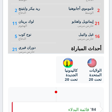
تاموموي أجابوهنيا
ريد بيكر وايتينج
2
2
الوسط
الدفاع
إيمانويل واهنابو
لوك برينان
11
21
حارس مرمى
الهجوم
غيل واثيبل
نوح كوب
5
16
حارس مرمى
الدفاع
أحداث المباراة
دوران فيري
21
حارس مرمى
الولايات
كاليدونيا
المتحدة
الجديدة
تحت 20
تحت 20
قائمة البدلاء
84'