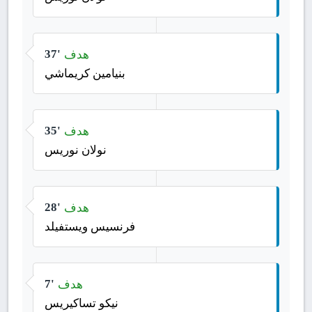
هدف
37'
بنيامين كريماشي
هدف
35'
نولان نوريس
هدف
28'
فرنسيس ويستفيلد
هدف
7'
نيكو تساكيريس