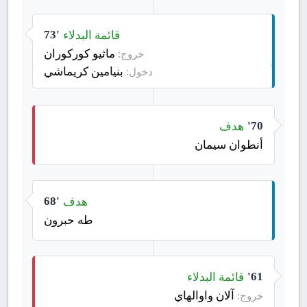
قائمة البدلاء
73'
ماثيو كوركوران
خروج:
بنيامين كريماشي
دخول:
هدف
70'
أنطوان سيمان
هدف
68'
طه حبرون
قائمة البدلاء
61'
آلان واوالهاي
خروج: