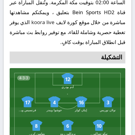
الساعة 02:00 بتوقيت مكة المكرمة. وتُنقل المباراة عبر
قناة Bein Sports HD2 بتعليق ، ويمكنكم مشاهدتها
مباشرة من خلال موقع كورة لايف
koora live
الذي يوفر
تغطية حصرية وشاملة للقاء، مع توفير روابط بث مباشرة
قبل انطلاق المباراة بوقت كافٍ.
التشكيلة
4-3-3
12
آدم بودري
17
4
16
3
نولان نوريس
إيثان كولر
جوشوا ويندر
فرنسيس ويستفيلد
8
6
10
نيكو تساكيريس
بروكلين رينز
بنيامين كريماشي