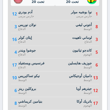
تحت 20
تحت 20
نوا بوشيه مولر
آدم بودري
12
1
حارس مرمى
حارس مرمى
أنتوني ليفي
نولان نوريس
3
8
الوسط
الدفاع
لوماني ناهييت
إيثان كولر
16
3
الدفاع
الدفاع
كاندجو تيانيون
جوشوا ويندر
4
5
الهجوم
الدفاع
جوزيف هنايسلين
فرنسيس ويستفيلد
17
6
الوسط
الدفاع
داميان أوجيكاس
نيكو تساكيريس
10
13
الوسط
الوسط
جيترهم أوبا
بروكلين رينز
6
12
الوسط
الوسط
باتريك أوكا
بنيامين كريماشي
8
17
الهجوم
الوسط