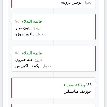
لويس برونيه
دخول:
قائمة البدلاء
58'
بيتون ميلر
خروج:
زافيير جوزو
دخول:
قائمة البدلاء
58'
طه حبرون
خروج:
نيكو تساكيريس
دخول:
بطاقة صفراء
55'
جوزيف هنايسلين