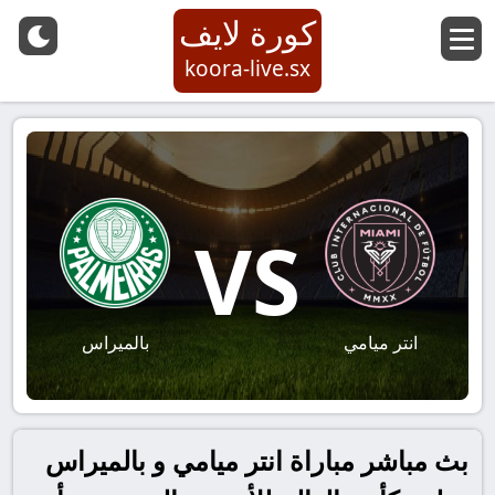
كورة لايف
koora-live.sx
VS
انتر ميامي
بالميراس
بث مباشر مباراة انتر ميامي و بالميراس