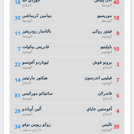
18
40
الوسط
الدفاع
موريسيو
بنيامين كريماشي
30
18
الوسط
الوسط
فيتور روكي
بالتاسار رودريغيز
11
9
الهجوم
الوسط
باولينيو
فابريس بيكولت
7
10
الهجوم
الهجوم
برونو فوش
ليوناردو أفونسو
22
3
الدفاع
الهجوم
فيليبي اندرسون
هيكتور مارتينيز
14
7
الهجوم
الدفاع
فاندرلان
سانتياغو موراليس
81
6
الدفاع
الوسط
أغوستين جاياي
ألين أوباندو
29
4
الدفاع
الهجوم
تاليس
روكو ريوس نوفو
34
39
الهجوم
حارس مرمى