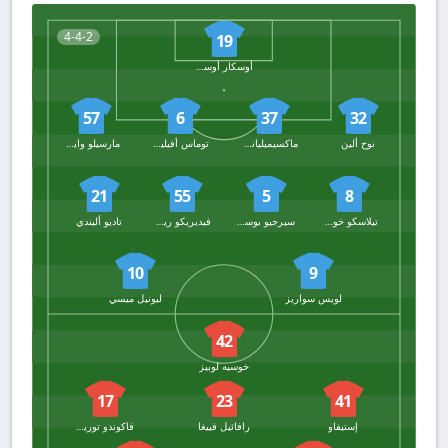
4-4-2
19
أوسكار أوستاري
57
6
37
32
نوح ألين
ماكسيميليانو فالكون
توماس أفيليس
مارسيلو وايغاندت
21
55
5
8
تيلاسكو خوسيه سيجوفيا
سيرجيو بوسكيتس
فيديريكو ريدوندو
تاديو أليندي
10
9
لويس سواريز
ليونيل ميسي
42
خوسيه لوبيز
17
23
41
إستيفاو
رافائيل فييغا
فاكوندو توريس