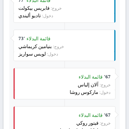
قائمة البدلاء
77'
فابريس بيكولت
خروج:
تاديو أليندي
دخول:
قائمة البدلاء
73'
بنيامين كريماشي
خروج:
لويس سواريز
دخول:
قائمة البدلاء
67'
آلان إلياس
خروج:
ماركوس روشا
دخول:
قائمة البدلاء
67'
فيتور روكي
خروج: