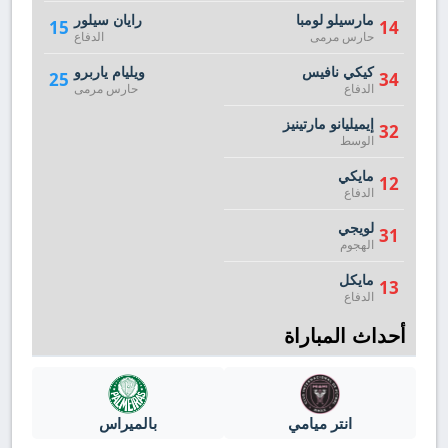
مارسيلو لومبا
رايان سيلور
15
14
حارس مرمى
الدفاع
كيكي نافيس
ويليام ياربرو
25
34
الدفاع
حارس مرمى
إيميليانو مارتينيز
32
الوسط
مايكي
12
الدفاع
لويجي
31
الهجوم
مايكل
13
الدفاع
أحداث المباراة
انتر ميامي
بالميراس