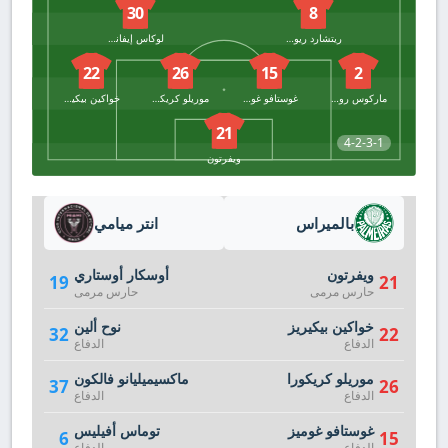
30
8
ريتشارد ريوس
لوكاس إيفانجيليستا
22
26
15
2
ماركوس روشا
غوستافو غوميز
موريلو كريكورا
خواكين بيكيريز
21
4-2-3-1
ويفرتون
بالميراس
انتر ميامي
ويفرتون
أوسكار أوستاري
19
21
حارس مرمى
حارس مرمى
خواكين بيكيريز
نوح ألين
32
22
الدفاع
الدفاع
موريلو كريكورا
ماكسيميليانو فالكون
37
26
الدفاع
الدفاع
غوستافو غوميز
توماس أفيليس
6
15
الدفاع
الدفاع