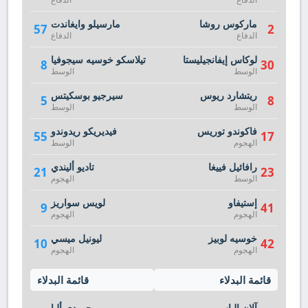
ماركوس روشا
مارسيلو وايغاندت
57
2
الدفاع
الدفاع
لوكاس إيفانجيليستا
تيلاسكو خوسيه سيجوفيا
8
30
الوسط
الوسط
ريتشارد ريوس
سيرجيو بوسكيتس
5
8
الوسط
الوسط
فاكوندو توريس
فيديريكو ريدوندو
55
17
الهجوم
الوسط
رافائيل فييغا
تاديو أليندي
21
23
الوسط
الهجوم
إستيفاو
لويس سواريز
9
41
الهجوم
الهجوم
خوسيه لوبيز
ليونيل ميسي
10
42
الهجوم
الهجوم
قائمة البدلاء
قائمة البدلاء
آلان إلياس
جوردي ألبا