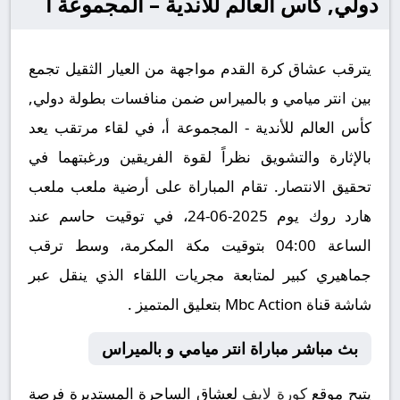
دولي, كأس العالم للأندية – المجموعة أ
يترقب عشاق كرة القدم مواجهة من العيار الثقيل تجمع
بين انتر ميامي و بالميراس ضمن منافسات بطولة دولي,
كأس العالم للأندية - المجموعة أ، في لقاء مرتقب يعد
بالإثارة والتشويق نظراً لقوة الفريقين ورغبتهما في
تحقيق الانتصار. تقام المباراة على أرضية ملعب ملعب
هارد روك يوم 2025-06-24، في توقيت حاسم عند
الساعة 04:00 بتوقيت مكة المكرمة، وسط ترقب
جماهيري كبير لمتابعة مجريات اللقاء الذي ينقل عبر
شاشة قناة Mbc Action بتعليق المتميز .
بث مباشر مباراة انتر ميامي و بالميراس
يتيح موقع
كورة لايف
لعشاق الساحرة المستديرة فرصة