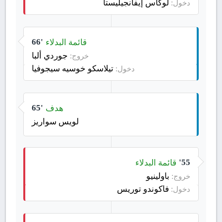
لوكاس إيفانجيليستا
دخول:
قائمة البدلاء
66'
جوردي ألبا
خروج:
تيلاسكو خوسيه سيجوفيا
دخول:
هدف
65'
لويس سواريز
قائمة البدلاء
55'
باولينيو
خروج:
فاكوندو توريس
دخول: