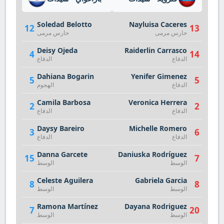
Soledad Belotto
Nayluisa Caceres
12
13
حارس مرمى
حارس مرمى
Deisy Ojeda
Raiderlin Carrasco
4
14
الدفاع
الدفاع
Dahiana Bogarin
Yenifer Gimenez
5
5
الدفاع
الهجوم
Camila Barbosa
Veronica Herrera
2
2
الدفاع
الدفاع
Daysy Bareiro
Michelle Romero
3
6
الدفاع
الدفاع
Danna Garcete
Daniuska Rodríguez
15
7
الوسط
الوسط
Celeste Aguilera
Gabriela Garcia
8
8
الوسط
الوسط
Ramona Martínez
Dayana Rodriguez
7
20
الوسط
الوسط