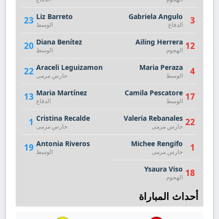
Liz Barreto
Gabriela Angulo
23
3
الدفاع
الوسط
Diana Benítez
Ailing Herrera
20
12
الهجوم
الوسط
Araceli Leguizamon
Maria Peraza
22
4
الوسط
حارس مرمى
Maria Martínez
Camila Pescatore
13
17
الوسط
الدفاع
Cristina Recalde
Valeria Rebanales
1
22
حارس مرمى
حارس مرمى
Antonia Riveros
Michee Rengifo
19
1
حارس مرمى
الوسط
Ysaura Viso
18
الهجوم
أحداث المباراة