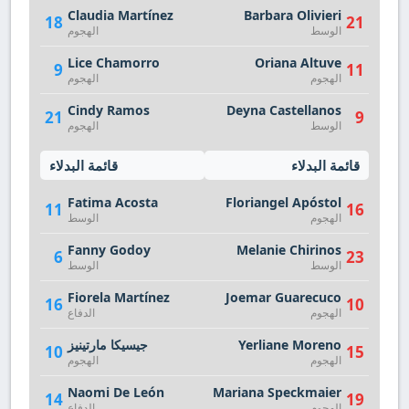
Claudia Martínez
Barbara Olivieri
18
21
الوسط
الهجوم
Lice Chamorro
Oriana Altuve
9
11
الهجوم
الهجوم
Cindy Ramos
Deyna Castellanos
21
9
الوسط
الهجوم
قائمة البدلاء
قائمة البدلاء
Fatima Acosta
Floriangel Apóstol
11
16
الهجوم
الوسط
Fanny Godoy
Melanie Chirinos
6
23
الوسط
الوسط
Fiorela Martínez
Joemar Guarecuco
16
10
الهجوم
الدفاع
Yerliane Moreno
جيسيكا مارتينيز
10
15
الهجوم
الهجوم
Naomi De León
Mariana Speckmaier
14
19
الهجوم
الدفاع