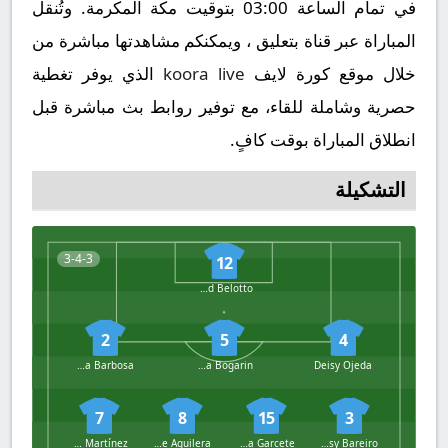
في تمام الساعة 03:00 بتوقيت مكة المكرمة. وتُنقل
المباراة عبر قناة بتعليق ، ويمكنكم مشاهدتها مباشرة من
خلال موقع كورة لايف
koora live
الذي يوفر تغطية
حصرية وشاملة للقاء، مع توفير روابط بث مباشرة قبل
انطلاق المباراة بوقت كافٍ.
التشكيلة
3-4-3
12
Soledad Belotto
2
5
4
Camila Barbosa
Dahiana Bogarin
Deisy Ojeda
7
8
15
3
Ramona Martínez
Celeste Aguilera
Danna Garcete
Daysy Bareiro