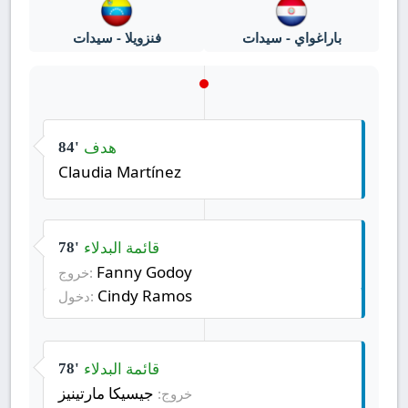
باراغواي - سيدات
فنزويلا - سيدات
هدف
84'
Claudia Martínez
قائمة البدلاء
78'
Fanny Godoy
خروج:
Cindy Ramos
دخول:
قائمة البدلاء
78'
جيسيكا مارتينيز
خروج: