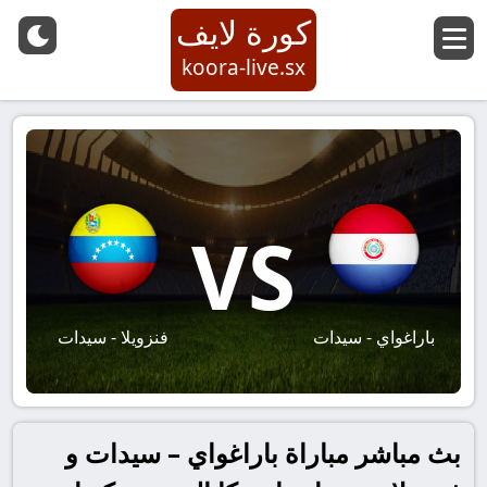
كورة لايف
koora-live.sx
VS
باراغواي - سيدات
فنزويلا - سيدات
بث مباشر مباراة باراغواي – سيدات و