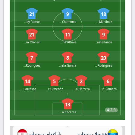
21
9
18
Cindy Ramos
Lice Chamorro
Claudia Martínez
21
11
9
Barbara Olivieri
Oriana Altuve
Deyna Castellanos
7
8
20
Daniuska Rodríguez
Gabriela Garcia
Dayana Rodriguez
14
5
2
6
Raiderlin Carrasco
Yenifer Gimenez
Veronica Herrera
Michelle Romero
13
4-3-3
Nayluisa Caceres
فنزويلا - سيدات
باراغواي - سيدات