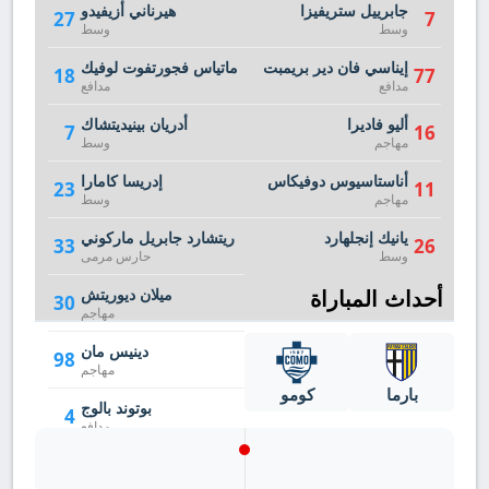
جابرييل ستريفيزا
هيرناني أزيفيدو
27
7
وسط
وسط
إيناسي فان دير بريمبت
ماتياس فجورتفوت لوفيك
18
77
مدافع
مدافع
أليو فاديرا
أدريان بينيديتشاك
7
16
مهاجم
وسط
أناستاسيوس دوفيكاس
إدريسا كامارا
23
11
مهاجم
وسط
يانيك إنجلهارد
ريتشارد جابريل ماركوني
33
26
وسط
حارس مرمى
أحداث المباراة
ميلان ديوريتش
30
مهاجم
دينيس مان
98
مهاجم
بارما
كومو
بوتوند بالوج
4
مدافع
إدواردو كورفي
40
حارس مرمى