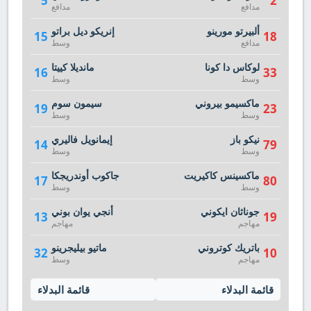
5
2
مدافع
مدافع
ألبيرتو مورينو
إنريكو ديل براتو
15
18
مدافع
وسط
لوكاس دا كونا
مانديلا كييتا
16
33
وسط
وسط
ماكسيمو بيروني
سيمون سوم
19
23
وسط
وسط
نيكو باز
إيمانويل فاليري
14
79
وسط
وسط
ماكسينس كاكيريت
جاكوب أوندريجكا
17
80
وسط
وسط
جوناثان ايكوني
أنجي يوان بوني
13
19
مهاجم
مهاجم
باتريك كوتروني
ماتيو بيليجرينو
32
10
مهاجم
وسط
قائمة البدلاء
قائمة البدلاء