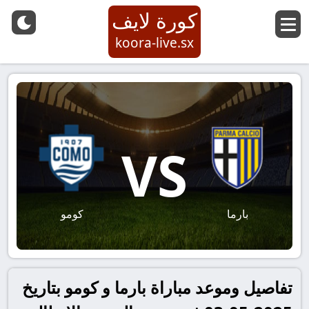
كورة لايف
koora-live.sx
VS
بارما
كومو
تفاصيل وموعد مباراة بارما و كومو بتاريخ