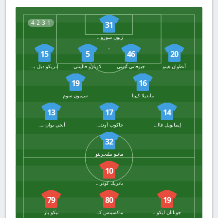
4-2-3-1
31
زيون سوزوكي
15
5
46
20
أنطوان هينو
جيوفاني ليوني
لاوتارو فالينتي
إنريكو ديل براتو
19
16
مانديلا كييتا
سيمون سوم
13
17
14
إيمانويل فاليري
جاكوب أوندريجكا
أنجي يوان بوني
32
ماتيو بيليجرينو
10
باتريك كوتروني
79
80
19
جوناثان ايكوني
ماكسينس كاكيريت
نيكو باز