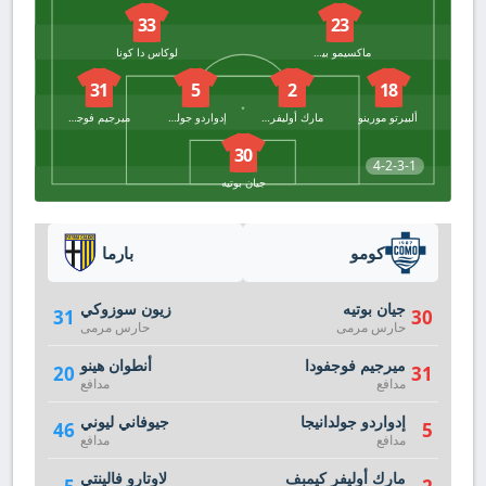
33
23
ماكسيمو بيروني
لوكاس دا كونا
31
5
2
18
ألبيرتو مورينو
مارك أوليفر كيمبف
إدواردو جولدانيجا
ميرجيم فوجفودا
30
4-2-3-1
جيان بوتيه
كومو
بارما
جيان بوتيه
زيون سوزوكي
31
30
حارس مرمى
حارس مرمى
ميرجيم فوجفودا
أنطوان هينو
20
31
مدافع
مدافع
إدواردو جولدانيجا
جيوفاني ليوني
46
5
مدافع
مدافع
مارك أوليفر كيمبف
لاوتارو فالينتي