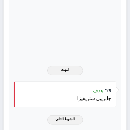
أليساندرو تشيركاتي
39
مدافع
أنس حاج محمد
61
وسط
ايليا بليكو
65
وسط
انتهت
هدف
79'
جابرييل ستريفيزا
الشوط الثاني