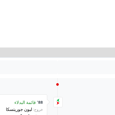
قائمة البدلاء
88'
ليون جوريتسكا
خروج: