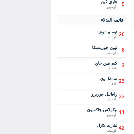
هاري كين
9
الهجوم
قائمة البدلاء
توم بيشوف
20
الوسط
ليون جوريتسكا
8
الوسط
كيم مين جاي
3
الدفاع
ساشا بوي
23
الدفاع
رافائيل جوريرو
22
الدفاع
نيكولاس جاكسون
11
الهجوم
لينارت كارل
42
الوسط