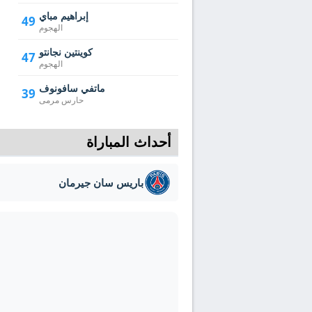
إبراهيم مباي
49
الهجوم
كوينتين نجانتو
47
الهجوم
ماتفي سافونوف
39
حارس مرمى
أحداث المباراة
باريس سان جيرمان