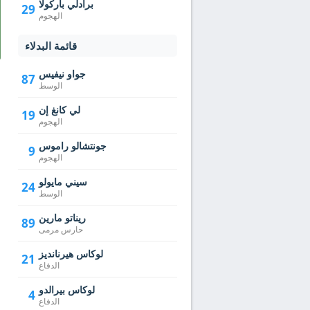
برادلي باركولا
29
الهجوم
قائمة البدلاء
جواو نيفيس
87
الوسط
لي كانغ إن
19
الهجوم
جونتشالو راموس
9
الهجوم
سيني مايولو
24
الوسط
ريناتو مارين
89
حارس مرمى
لوكاس هيرنانديز
21
الدفاع
لوكاس بيرالدو
4
الدفاع