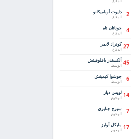
الدفاع
دايوت أوباميكانو
2
الدفاع
جوناتان تاه
4
الدفاع
كونراد لايمر
27
الدفاع
ألكسندر بافلوفيتش
45
الوسط
جوشوا كيميتش
6
الوسط
لويس دياز
14
الهجوم
سيرج جنابري
7
الهجوم
مايكل أوليز
17
الهجوم