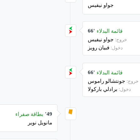
جواو نيفيس
قائمة البدلاء
66'
جواو نيفيس
خروج:
فبيان رويز
دخول:
قائمة البدلاء
66'
جونتشالو راموس
خروج:
برادلي باركولا
دخول:
بطاقة صفراء
49'
مانويل نوير