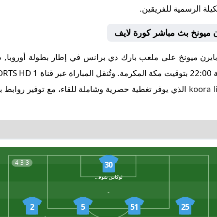
كيلة الرسمية للفريقين.
ن ميونخ بث مباشر كورة لايف
koora l
الذي يوفر تغطية حصرية وشاملة للقاء، مع توفير روابط ب
4-3-3
30
لوكاس شوفالييه
2
5
51
25