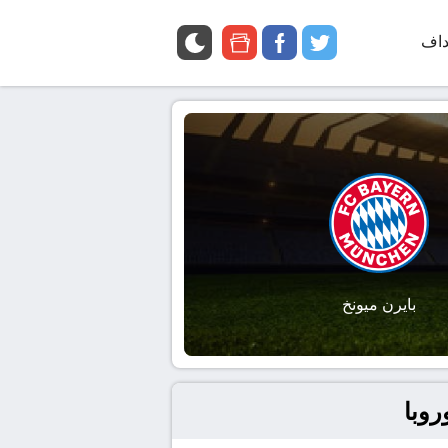
داف
twitter
facebook
google
news
بايرن ميونخ
روبا