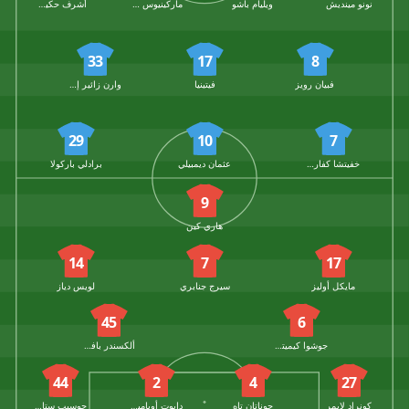
نونو مينديش
ويليام باشو
ماركينيوس كوريا
أشرف حكيمي
33
17
8
فبيان رويز
فيتينيا
وارن زائير إيمري
29
10
7
خفيتشا كفاراتسخيليا
عثمان ديمبيلي
برادلي باركولا
9
هاري كين
14
7
17
مايكل أوليز
سيرج جنابري
لويس دياز
45
6
جوشوا كيميتش
ألكسندر بافلوفيتش
44
2
4
27
كونراد لايمر
جوناتان تاه
دايوت أوباميكانو
جوسيب ستانيشيتش