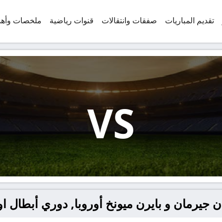
تقديم المباريات
صفقات وانتقالات
قنوات رياضية
ملخصات وأه
VS
جيرمان و بايرن ميونخ أوروبا, دوري أبطال او