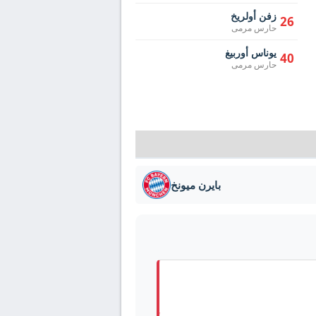
زفن أولريخ
26
حارس مرمى
يوناس أوربيغ
40
حارس مرمى
بايرن ميونخ