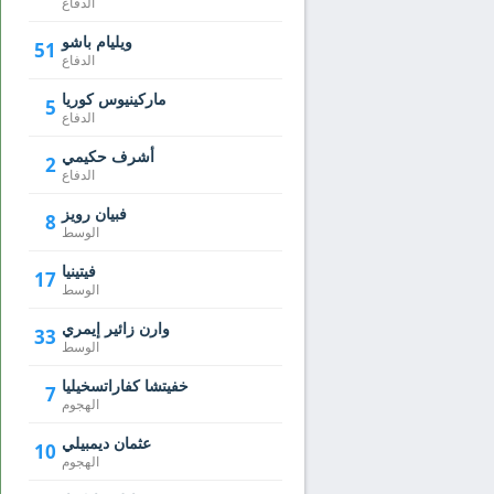
الدفاع
ويليام باشو
51
الدفاع
ماركينيوس كوريا
5
الدفاع
أشرف حكيمي
2
الدفاع
فبيان رويز
8
الوسط
فيتينيا
17
الوسط
وارن زائير إيمري
33
الوسط
خفيتشا كفاراتسخيليا
7
الهجوم
عثمان ديمبيلي
10
الهجوم