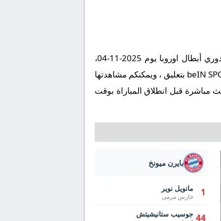
تُقام مباراة باريس سان جيرمان ضد بايرن ميونخ على ملعب بارك دي برانس في إطار بطولة أوروبا, دوري أبطال اوروبا يوم 2025-11-04،
وتنطلق صافرة البداية في تمام الساعة 22:00 بتوقيت مكة المكرمة. وتُنقل المباراة عبر قناة beIN SPORTS HD 1 بتعليق ، ويمكنكم مشاهدتها
ث مباشرة قبل انطلاق المباراة بوقت
بايرن ميونخ
مانويل نوير
1
حارس مرمى
جوسيب ستانيشيتش
44