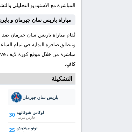
المباشرة مع الاستوديو التحليلي والتش
مباراة باريس سان جيرمان و باير
مباشرة من خلال موقع كورة لايف
ive
كافٍ.
التشكيلة
باريس سان جيرمان
لوكاس شوفالييه
30
حارس مرمى
نونو مينديش
25