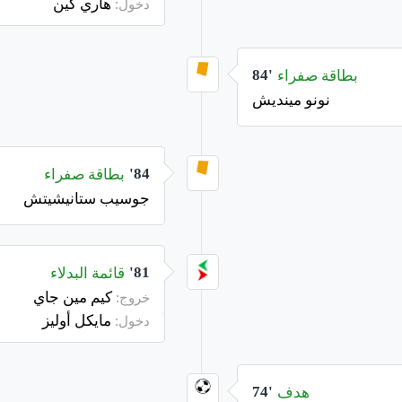
هاري كين
دخول:
بطاقة صفراء
84'
نونو مينديش
بطاقة صفراء
84'
جوسيب ستانيشيتش
قائمة البدلاء
81'
كيم مين جاي
خروج:
مايكل أوليز
دخول:
هدف
74'