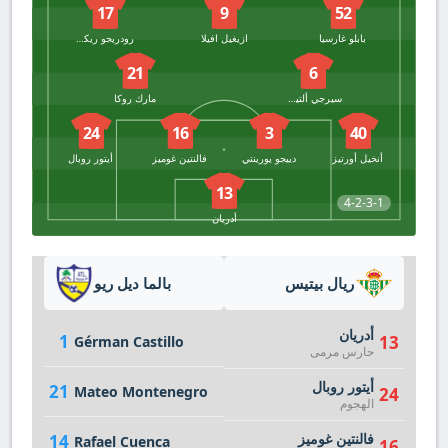
17
9
52
بابلو غارسيا
ازيغيل افيلا
رودريجو ريكيلمي
21
6
سيرجي ألتيميرا
مارك روكا
24
16
3
40
أنخيل أورتيز
دييجو يورينتي
فالنتين غوميز
أيتور روبال
13
4-2-3-1
أدريان
ريال بيتيس
بالما ديل ريو
أدريان
1
13
Gérman Castillo
حارس مرمى
أيتور روبال
21
Mateo Montenegro
24
الهجوم
فالنتين غوميز
14
Rafael Cuenca
16