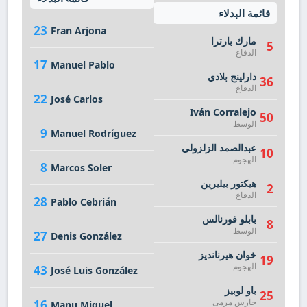
قائمة البدلاء
23
Fran Arjona
مارك بارترا
5
الدفاع
17
Manuel Pablo
دارلينج بلادي
36
الدفاع
22
José Carlos
Iván Corralejo
50
الوسط
9
Manuel Rodríguez
عبدالصمد الزلزولي
10
الهجوم
8
Marcos Soler
هيكتور بيليرين
2
الدفاع
28
Pablo Cebrián
بابلو فورنالس
8
الوسط
27
Denis González
خوان هيرنانديز
19
الهجوم
43
José Luis González
باو لوبيز
25
حارس مرمى
16
Manu Miquel