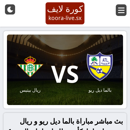
كورة لايف
koora-live.sx
VS
بالما ديل ريو
ريال بيتيس
بث مباشر مباراة بالما ديل ريو و ريال