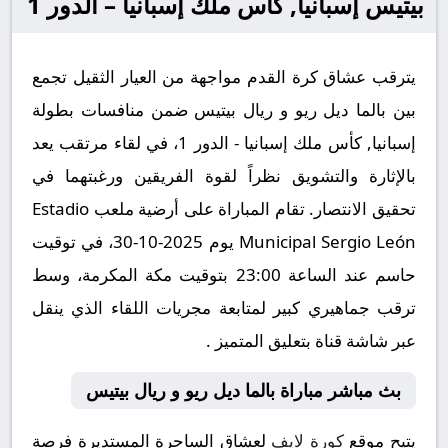
بيتيس إسبانيا, كأس ملك إسبانيا – الدور 1
يترقب عشاق كرة القدم مواجهة من العيار الثقيل تجمع
بين بالما ديل ريو و ريال بيتيس ضمن منافسات بطولة
إسبانيا, كأس ملك إسبانيا - الدور 1، في لقاء مرتقب يعد
بالإثارة والتشويق نظراً لقوة الفريقين ورغبتهما في
تحقيق الانتصار. تقام المباراة على أرضية ملعب Estadio
Municipal Sergio León يوم 2025-10-30، في توقيت
حاسم عند الساعة 23:00 بتوقيت مكة المكرمة، وسط
ترقب جماهيري كبير لمتابعة مجريات اللقاء الذي ينقل
عبر شاشة قناة بتعليق المتميز .
بث مباشر مباراة بالما ديل ريو و ريال بيتيس
يتيح موقع
كورة لايف
لعشاق الساحرة المستديرة فرصة