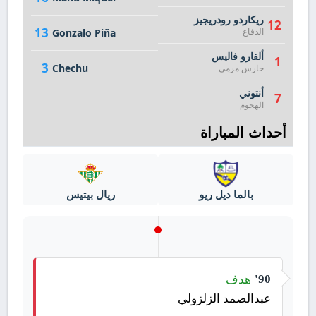
ريكاردو رودريجيز
12
13
الدفاع
Gonzalo Piña
ألفارو فاليس
1
3
Chechu
حارس مرمى
أنتوني
7
الهجوم
أحداث المباراة
بالما ديل ريو
ريال بيتيس
هدف
90'
عبدالصمد الزلزولي