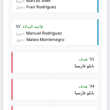
Marcos Soler
خروج:
Fran Rodríguez
دخول:
قائمة البدلاء
55'
Manuel Rodríguez
خروج:
Mateo Montenegro
دخول:
هدف
51'
بابلو غارسيا
هدف
34'
بابلو غارسيا