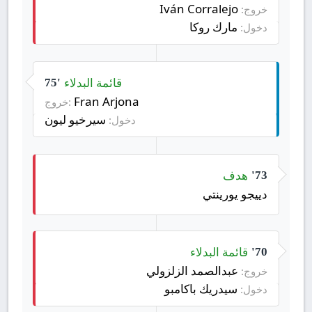
Iván Corralejo
خروج:
مارك روكا
دخول:
قائمة البدلاء
75'
Fran Arjona
خروج:
سيرخيو ليون
دخول:
هدف
73'
دييجو يورينتي
قائمة البدلاء
70'
عبدالصمد الزلزولي
خروج:
سيدريك باكامبو
دخول: