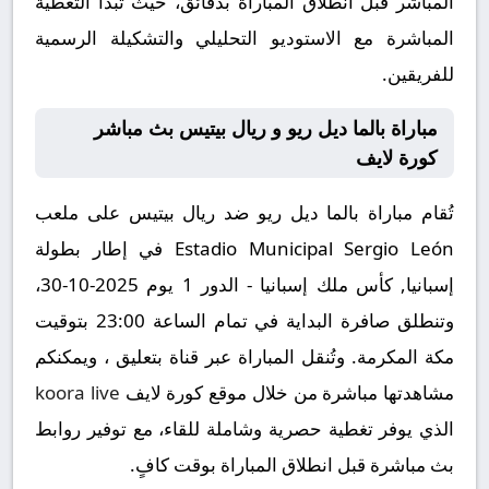
المباشر قبل انطلاق المباراة بدقائق، حيث تبدأ التغطية
المباشرة مع الاستوديو التحليلي والتشكيلة الرسمية
للفريقين.
مباراة بالما ديل ريو و ريال بيتيس بث مباشر
كورة لايف
تُقام مباراة بالما ديل ريو ضد ريال بيتيس على ملعب
Estadio Municipal Sergio León في إطار بطولة
إسبانيا, كأس ملك إسبانيا - الدور 1 يوم 2025-10-30،
وتنطلق صافرة البداية في تمام الساعة 23:00 بتوقيت
مكة المكرمة. وتُنقل المباراة عبر قناة بتعليق ، ويمكنكم
مشاهدتها مباشرة من خلال موقع كورة لايف
koora live
الذي يوفر تغطية حصرية وشاملة للقاء، مع توفير روابط
بث مباشرة قبل انطلاق المباراة بوقت كافٍ.