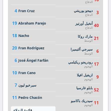
الدفاع
4
دييجو يورينتي
Fran Cruz
3
الدفاع
19
Abraham Parejo
أنخيل أورتيز
40
الدفاع
18
Nacho
مارك روكا
21
الوسط
20
Fran Rodríguez
سيرجي ألتيميرا
6
الوسط
6
José Ángel Farfán
رودريجو ريكيلمي
17
الهجوم
10
Fran Cano
ازيغيل افيلا
9
الهجوم
7
سيرخيو ليون
بابلو غارسيا
52
الهجوم
11
Pedro Chacón
سيدريك باكامبو
11
الهجوم
قائمة البدلاء