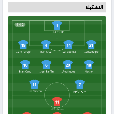
التشكيلة
4-4-2
1
Gérman Castillo
19
4
14
21
Abraham Parejo
Fran Cruz
Rafael Cuenca
Mateo Montenegro
10
6
20
18
Fran Cano
José Ángel Farfán
Fran Rodríguez
Nacho
11
7
سيرخيو ليون
Pedro Chacón
11
سيدريك باكامبو