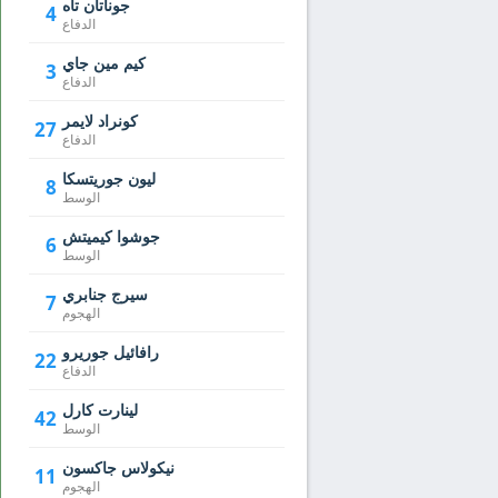
جوناتان تاه
4
الدفاع
كيم مين جاي
3
الدفاع
كونراد لايمر
27
الدفاع
ليون جوريتسكا
8
الوسط
جوشوا كيميتش
6
الوسط
سيرج جنابري
7
الهجوم
رافائيل جوريرو
22
الدفاع
لينارت كارل
42
الوسط
نيكولاس جاكسون
11
الهجوم