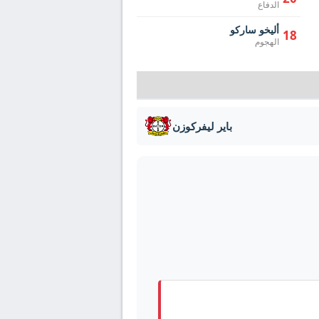
الدفاع
أليخو ساركو
18
الهجوم
باير ليفركوزن