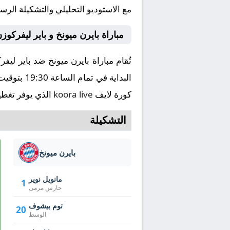
مع الاستوديو التحليلي والتشكيلة الرس
مباراة بايرن ميونخ و باير ليفركو
كورة لايف
koora live
الذي يوفر تغطية
التشكيلة
بايرن ميونخ
مانويل نوير
1
حارس مرمى
توم بيشوف
20
الوسط