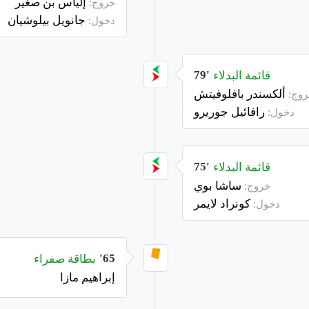
إلياس بن صغير
خروج:
جانويل بيلوشيان
دخول:
قائمة البدلاء
79'
ألكسندر بافلوفيتش
وج:
رافائيل جوريرو
دخول:
قائمة البدلاء
75'
ساشا بوي
خروج:
كونراد لايمر
دخول:
بطاقة صفراء
65'
إبراهيم مازا