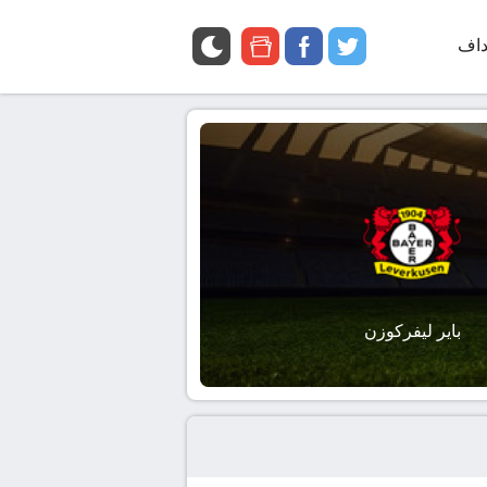
داف
twitter
facebook
google
news
باير ليفركوزن