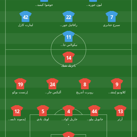
ليون جوريتسكا
جوشوا كيميتش
42
22
7
سيرج جنابري
رافائيل جوريرو
لينارت كارل
11
نيكولاس جاكسون
14
باتريك شيك
19
24
8
9
كلاوديو إيتشيفيريا
روبرت أندريخ
أليكس جارسيا
إرنست بوكو
12
5
4
44
13
آرثر
جانويل بيلوشيان
جاريل كوانساه
لويك بادي
إيدموند تابسوبا