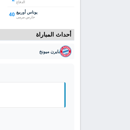
الدفاع
يوناس أوربيغ
40
حارس مرمى
أحداث المباراة
بايرن ميونخ