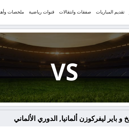
تقديم المباريات
صفقات وانتقالات
قنوات رياضية
ملخصات وأه
VS
و باير ليفركوزن ألمانيا, الدوري الألماني