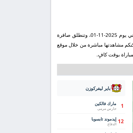
تُقام مباراة بايرن ميونخ ضد باير ليفركوزن على ملعب أليانز أرينا في إطار بطولة ألمانيا, الدوري الألماني يوم 2025-11-01، وتنطلق صافرة
ت مكة المكرمة. وتُنقل المباراة عبر قناة MBC Action بتعليق ، ويمكنكم مشاهدتها مباشرة من خلال موقع
باراة بوقت كافٍ.
باير ليفركوزن
مارك فالكين
1
حارس مرمى
إيدموند تابسوبا
12
الدفاع