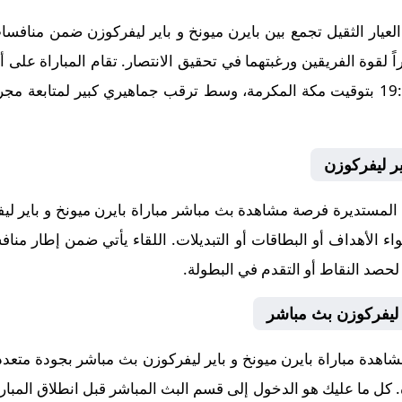
ار الثقيل تجمع بين بايرن ميونخ و باير ليفركوزن ضمن منافسات 
01، في توقيت حاسم عند الساعة 19:30 بتوقيت مكة المكرمة، وسط ترقب جماهيري كبير
ير ليفركوزن
لمستديرة فرصة مشاهدة بث مباشر مباراة بايرن ميونخ و باير ليف
ء الأهداف أو البطاقات أو التبديلات. اللقاء يأتي ضمن إطار مناف
 لحصد النقاط أو التقدم في البطولة.
ر ليفركوزن بث مباشر
شاهدة مباراة بايرن ميونخ و باير ليفركوزن بث مباشر بجودة متعد
اة. كل ما عليك هو الدخول إلى قسم البث المباشر قبل انطلاق المبار