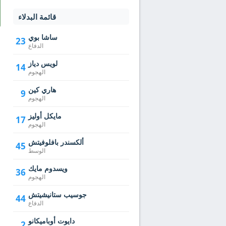
قائمة البدلاء
ساشا بوي
23
الدفاع
لويس دياز
14
الهجوم
هاري كين
9
الهجوم
مايكل أوليز
17
الهجوم
ألكسندر بافلوفيتش
45
الوسط
ويسدوم مايك
36
الهجوم
جوسيب ستانيشيتش
44
الدفاع
دايوت أوباميكانو
2