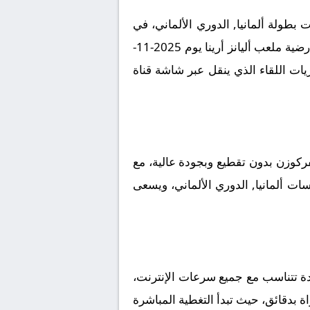
بطولة ألمانيا, الدوري الألماني، في
لقاء مرتقب يعد بالإثارة والتشويق نظراً لقوة الفريقين ورغبتهما في تحقيق الانتصار. تقام المباراة على أرضية ملعب أليانز أرينا يوم 2025-11-
 لمتابعة مجريات اللقاء الذي ينقل عبر شاشة قناة
ركوزن بدون تقطيع وبجودة عالية، مع
سات ألمانيا, الدوري الألماني، ويسعى
دة تتناسب مع جميع سرعات الإنترنت،
اة بدقائق، حيث تبدأ التغطية المباشرة