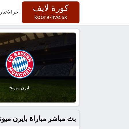
كورة لايف
اخر الاخبار
koora-live.sx
بايرن ميونخ
بث مباشر مباراة بايرن ميونخ 