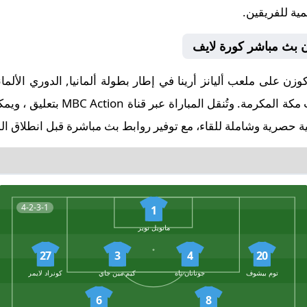
مية للفريقين.
زن بث مباشر كورة لايف
البداية في تمام الساعة 19:30 بتوقي
 حصرية وشاملة للقاء، مع توفير روابط بث مباشرة قبل انطلاق الم
4-2-3-1
1
مانويل نوير
27
3
4
20
توم بيشوف
جوناتان تاه
كيم مين جاي
كونراد لايمر
6
8