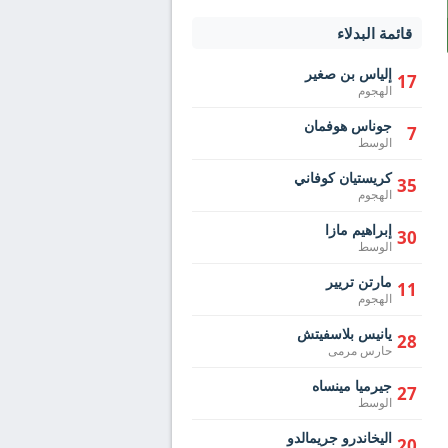
قائمة البدلاء
إلياس بن صغير
17
الهجوم
جوناس هوفمان
7
الوسط
كريستيان كوفاني
35
الهجوم
إبراهيم مازا
30
الوسط
مارتن تريير
11
الهجوم
يانيس بلاسفيتش
28
حارس مرمى
جيرميا مينساه
27
الوسط
اليخاندرو جريمالدو
20