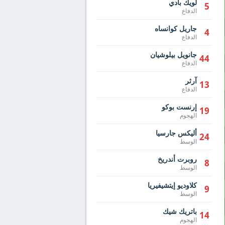
لويك بادي
5
الدفاع
جاريل كوانساه
4
الدفاع
جانويل بيلوشيان
44
الدفاع
آرثر
13
الدفاع
إرنست بوكو
19
الهجوم
أليكس جارسيا
24
الوسط
روبرت أندريخ
8
الوسط
كلاوديو إيتشيفيريا
9
الوسط
باتريك شيك
14
الهجوم