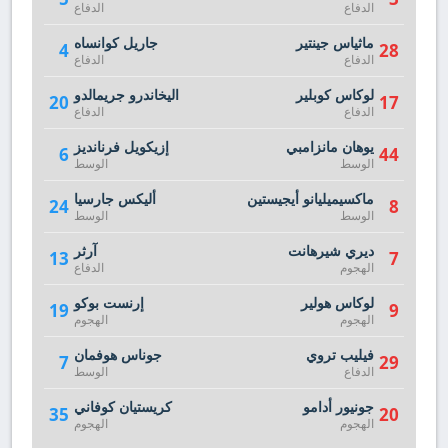
الدفاع
الدفاع
ماثياس جينتير
جاريل كوانساه
4
28
الدفاع
الدفاع
لوكاس كوبلير
اليخاندرو جريمالدو
20
17
الدفاع
الدفاع
يوهان مانزامبي
إزيكويل فرنانديز
6
44
الوسط
الوسط
ماكسيميليانو أيجيستين
أليكس جارسيا
24
8
الوسط
الوسط
ديري شيرهانت
آرثر
13
7
الهجوم
الدفاع
لوكاس هولير
إرنست بوكو
19
9
الهجوم
الهجوم
فيليب تروي
جوناس هوفمان
7
29
الدفاع
الوسط
جونيور أدامو
كريستيان كوفاني
35
20
الهجوم
الهجوم