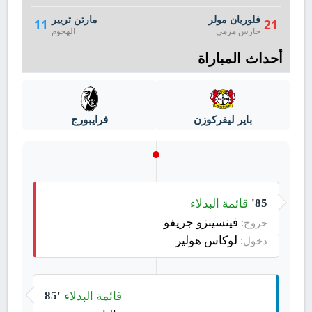
فلوريان مولر
مارتن تريير
11
21
حارس مرمى
الهجوم
أحداث المباراة
باير ليفركوزن
فرايبورج
قائمة البدلاء
85'
فينسينزو جريفو
خروج:
لوكاس هولير
دخول:
قائمة البدلاء
85'