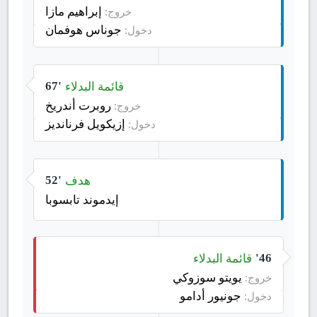
إبراهيم مازا
خروج:
جوناس هوفمان
دخول:
قائمة البدلاء
67'
روبرت أندريخ
خروج:
إزيكويل فرنانديز
دخول:
هدف
52'
إيدموند تابسوبا
قائمة البدلاء
46'
يويتو سوزوكي
خروج:
جونيور أدامو
دخول: