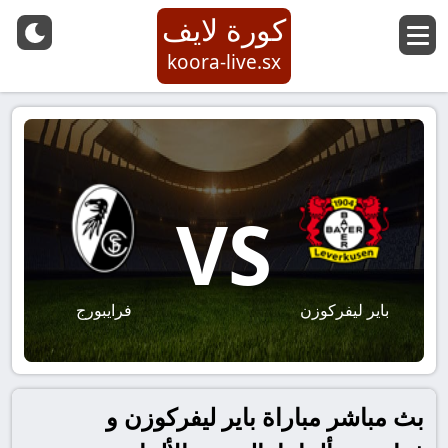
كورة لايف
koora-live.sx
VS
باير ليفركوزن
فرايبورج
بث مباشر مباراة باير ليفركوزن و