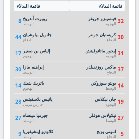
قائمة البدلاء
قائمة البدلاء
فينسينزو جريفو
روبرت أندريخ
8
32
الهجوم
الوسط
كريستيان جونتر
جانويل بيلوشيان
44
30
الدفاع
الدفاع
إيجور ماتانوفيتش
إلياس بن صغير
17
31
الهجوم
الهجوم
ماكس روزنفيلدر
إبراهيم مازا
30
37
الدفاع
الوسط
يويتو سوزوكي
باتريك شيك
14
14
الوسط
الهجوم
جان نيكلاس
يانيس بلاسفيتش
28
19
الهجوم
حارس مرمى
نيكولاس هوفلر
جيرميا مينساه
27
27
الوسط
الوسط
انتوني يونج
كلاوديو إيتشيفيريا
9
5
الدفاع
الوسط