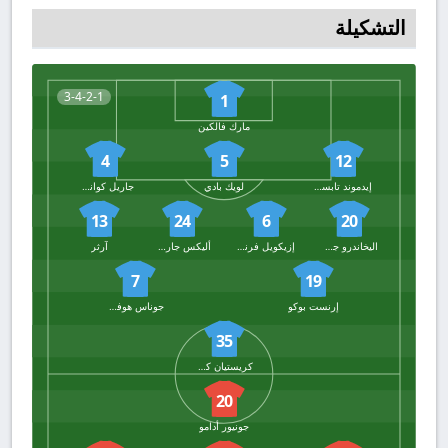
التشكيلة
3-4-2-1
1
مارك فالكين
4
5
12
إيدموند تابسوبا
لويك بادي
جاريل كوانساه
13
24
6
20
اليخاندرو جريمالدو
إزيكويل فرنانديز
أليكس جارسيا
آرثر
7
19
إرنست بوكو
جوناس هوفمان
35
كريستيان كوفاني
20
جونيور أدامو