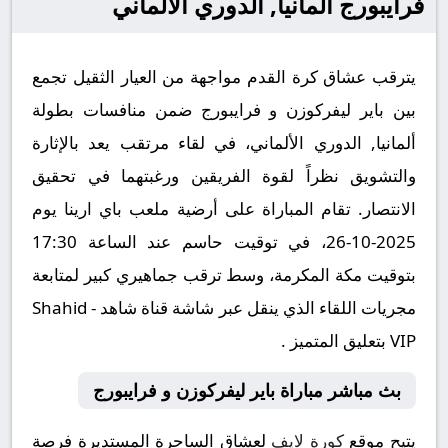
فرايبورج ألمانيا, الدوري الألماني
يترقب عشاق كرة القدم مواجهة من العيار الثقيل تجمع
بين باير ليفركوزن و فرايبورج ضمن منافسات بطولة
ألمانيا, الدوري الألماني، في لقاء مرتقب يعد بالإثارة
والتشويق نظراً لقوة الفريقين ورغبتهما في تحقيق
الانتصار. تقام المباراة على أرضية ملعب باي ارينا يوم
2025-10-26، في توقيت حاسم عند الساعة 17:30
بتوقيت مكة المكرمة، وسط ترقب جماهيري كبير لمتابعة
مجريات اللقاء الذي ينقل عبر شاشة قناة شاهد - Shahid
VIP بتعليق المتميز .
بث مباشر مباراة باير ليفركوزن و فرايبورج
يتيح موقع
كورة لايف
لعشاق الساحرة المستديرة فرصة