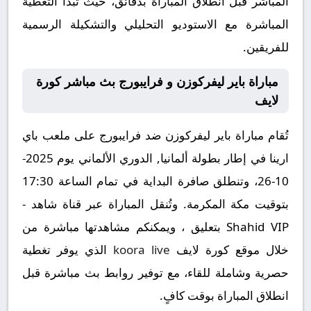
المباشر قبل انطلاق المباراة بدقائق، حيث تبدأ التغطية
المباشرة مع الاستوديو التحليلي والتشكيلة الرسمية
للفريقين.
مباراة باير ليفركوزن و فرايبورج بث مباشر كورة
لايف
تُقام مباراة باير ليفركوزن ضد فرايبورج على ملعب باي
ارينا في إطار بطولة ألمانيا, الدوري الألماني يوم 2025-
10-26، وتنطلق صافرة البداية في تمام الساعة 17:30
بتوقيت مكة المكرمة. وتُنقل المباراة عبر قناة شاهد -
Shahid VIP بتعليق ، ويمكنكم مشاهدتها مباشرة من
خلال موقع كورة لايف
koora live
الذي يوفر تغطية
حصرية وشاملة للقاء، مع توفير روابط بث مباشرة قبل
انطلاق المباراة بوقت كافٍ.