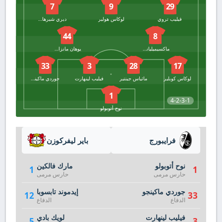
7
9
29
فيليب تروي
لوكاس هولير
ديري شيرهانت
44
8
ماكسيميليانو أيجيستين
يوهان مانزامبي
33
3
28
17
لوكاس كوبلير
ماثياس جينتير
فيليب لينهارت
جوردي ماكينجو
1
4-2-3-1
نوح أتوبولو
فرايبورج
باير ليفركوزن
نوح أتوبولو
مارك فالكين
1
1
حارس مرمى
حارس مرمى
جوردي ماكينجو
إيدموند تابسوبا
12
33
الدفاع
الدفاع
فيليب لينهارت
لويك بادي
5
3