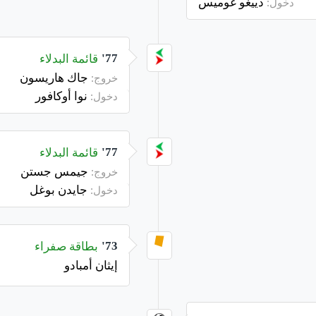
دييغو غوميس
دخول:
قائمة البدلاء
77'
جاك هاريسون
خروج:
نوا أوكافور
دخول:
قائمة البدلاء
77'
جيمس جستن
خروج:
جايدن بوغل
دخول:
بطاقة صفراء
73'
إيثان أمبادو