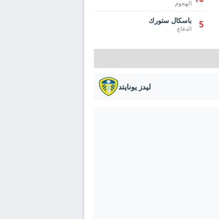
الهجوم
باسكال ستورك
5
الدفاع
ليدز يونايتد