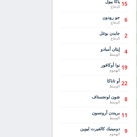
ياكا بيول
15
الدفاع
جو رودون
6
الدفاع
جايدن بوغل
2
الدفاع
إيثان أمبادو
4
الوسط
نوا أوكافور
19
الهجوم
أو تاناكا
22
الوسط
شون لونجستاف
8
الوسط
بريندن آرونسون
11
الوسط
دومينيك كالفيرت ليوين
9
الهجوم