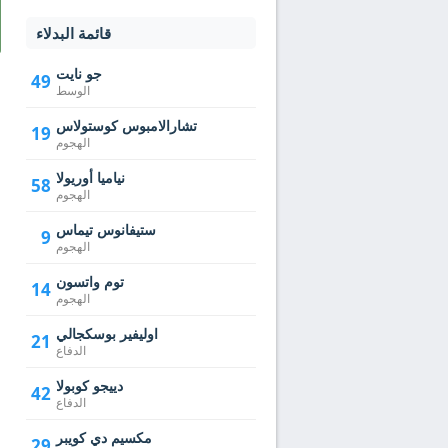
قائمة البدلاء
جو نايت
49
الوسط
تشارالامبوس كوستولاس
19
الهجوم
نياميا أوريولا
58
الهجوم
ستيفانوس تيماس
9
الهجوم
توم واتسون
14
الهجوم
اوليفير بوسكجالي
21
الدفاع
دييجو كوبولا
42
الدفاع
مكسيم دي كويبر
29