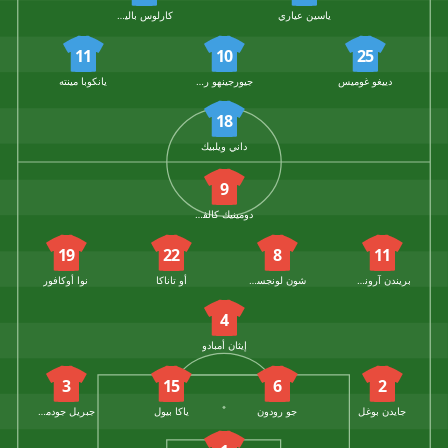
ياسين عياري
كارلوس باليبا نوم كوماه
11
10
25
دييغو غوميس
جيورجينهو روتر
يانكوبا مينته
18
داني ويلبيك
9
دومينيك كالفيرت ليوين
19
22
8
11
بريندن آرونسون
شون لونجستاف
أو تاناكا
نوا أوكافور
4
إيثان أمبادو
3
15
6
2
جايدن بوغل
جو رودون
ياكا بيول
جبريل جودموندسون