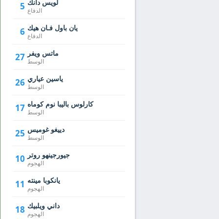
لويس دانك
5
الدفاع
يان باول فـان هيك
6
الدفاع
ماتس ويفر
27
الوسط
ياسين عياري
26
الوسط
كارلوس باليبا نوم كوماه
17
الوسط
دييغو غوميس
25
الوسط
جيورجينهو روتر
10
الهجوم
يانكوبا مينته
11
الهجوم
داني ويلبيك
18
الهجوم