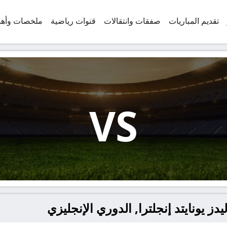
تقديم المباريات
صفقات وانتقالات
قنوات رياضية
ملخصات وأه
VS
دز يونايتد إنجلترا, الدوري الإنجليزي