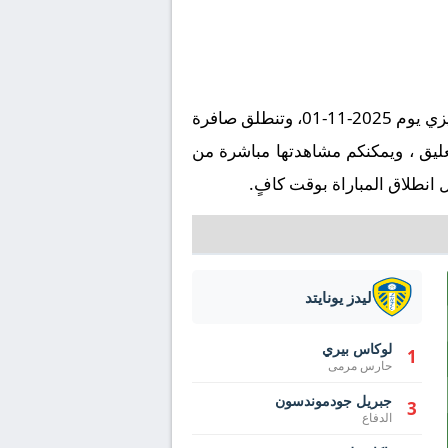
تُقام مباراة برايتون ضد ليدز يونايتد على ملعب أمريكان إكسبريس في إطار بطولة إنجلترا, الدوري الإنجليزي يوم 2025-11-01، وتنطلق صافرة
 تمام الساعة 17:00 بتوقيت مكة المكرمة. وتُنقل المباراة عبر قناة beIN Sports Xtra 1 بتعليق ، ويمكنكم مشاهدتها مباشرة من
انطلاق المباراة بوقت كافٍ.
ليدز يونايتد
لوكاس بيري
1
حارس مرمى
جبريل جودموندسون
3
الدفاع