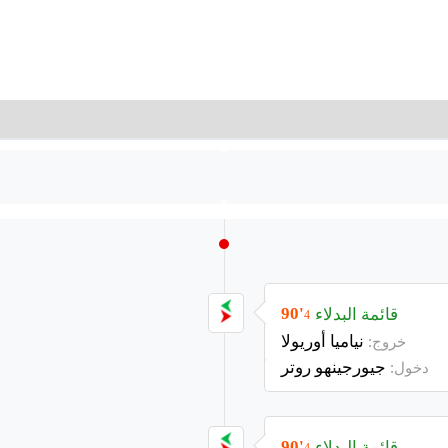
قائمة البدلاء
90'
4
نياميا أوريولا
خروج:
جيورجينهو روتر
دخول:
قائمة البدلاء
90'