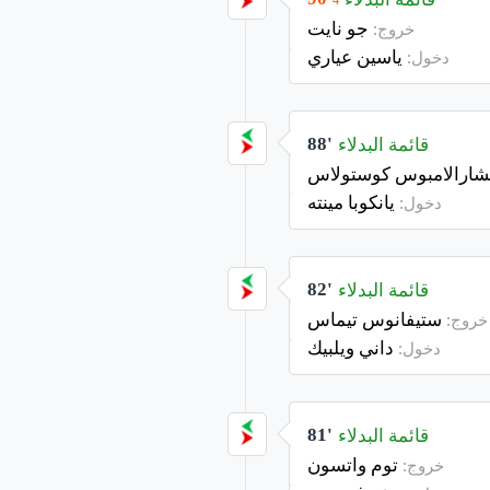
4
جو نايت
خروج:
ياسين عياري
دخول:
قائمة البدلاء
88'
ارالامبوس كوستولاس
يانكوبا مينته
دخول:
قائمة البدلاء
82'
ستيفانوس تيماس
خروج:
داني ويلبيك
دخول:
قائمة البدلاء
81'
توم واتسون
خروج: