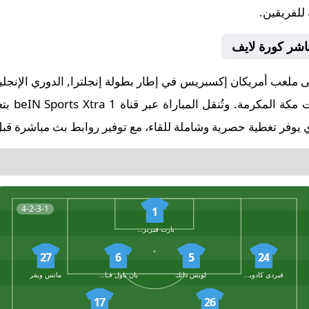
 للفريقين.
مباشر كورة لايف
البداية في
 يوفر تغطية حصرية وشاملة للقاء، مع توفير روابط بث مباشرة قبل 
4-2-3-1
1
بارت فيربروجن
27
6
5
24
فيردي كادويغلو
لويس دانك
يان باول فـان هيك
ماتس ويفر
17
26