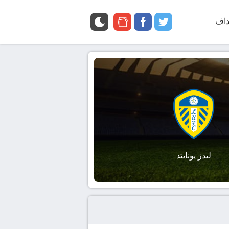
داف
twitter
facebook
google
news
ليدز يونايتد