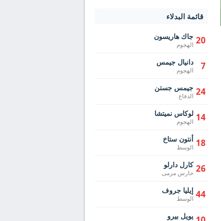
قائمة البدلاء
جاك هاريسون
20
الهجوم
دانيال جيمس
7
الهجوم
جيمس جستن
24
الدفاع
لوكاس نميتشا
14
الهجوم
أنتون ستاخ
18
الوسط
كارل دارلو
26
حارس مرمى
إيليا جروف
44
الوسط
يويل بيرو
10