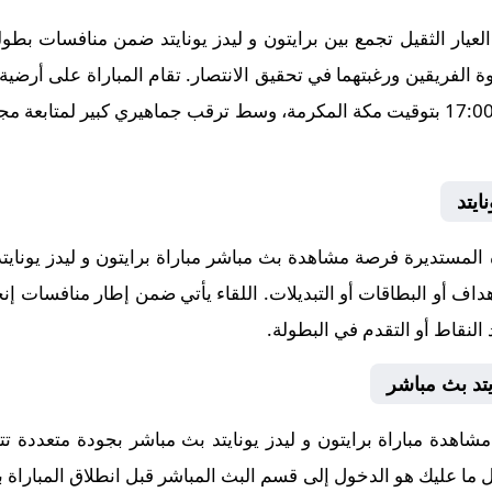
ار الثقيل تجمع بين برايتون و ليدز يونايتد ضمن منافسات بطولة 
11-01، في توقيت حاسم عند الساعة 17:00 بتوقيت مكة المكرمة، وسط ترقب جماهيري كب
ايتد
لمستديرة فرصة مشاهدة بث مباشر مباراة برايتون و ليدز يونايتد 
داف أو البطاقات أو التبديلات. اللقاء يأتي ضمن إطار منافسات إنج
النقاط أو التقدم في البطولة.
يتد بث مباشر
شاهدة مباراة برايتون و ليدز يونايتد بث مباشر بجودة متعددة 
 كل ما عليك هو الدخول إلى قسم البث المباشر قبل انطلاق المباراة 