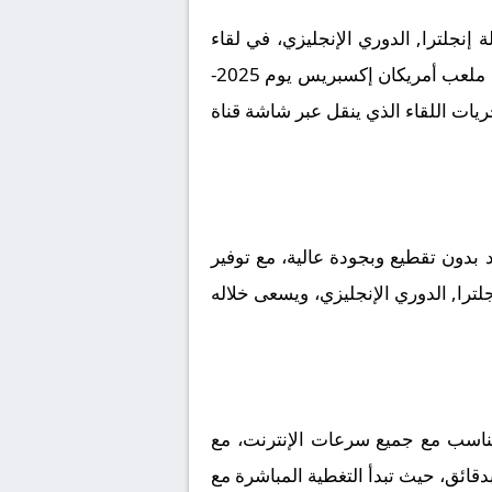
إنجلترا, الدوري الإنجليزي، في لقاء
مرتقب يعد بالإثارة والتشويق نظراً لقوة الفريقين ورغبتهما في تحقيق الانتصار. تقام المباراة على أرضية ملعب أمريكان إكسبريس يوم 2025-
ير لمتابعة مجريات اللقاء الذي ينقل عبر شاشة قناة
بدون تقطيع وبجودة عالية، مع توفير
لترا, الدوري الإنجليزي، ويسعى خلاله
تتناسب مع جميع سرعات الإنترنت، مع
بدقائق، حيث تبدأ التغطية المباشرة مع