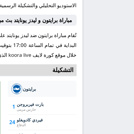
الاستوديو التحليلي والتشكيلة الرسمية
مباراة برايتون و ليدز يونايتد بث 
خلال موقع كورة لايف
koora live
الذي
التشكيلة
برايتون
بارت فيربروجن
1
حارس مرمى
فيردي كادويغلو
24
الدفاع