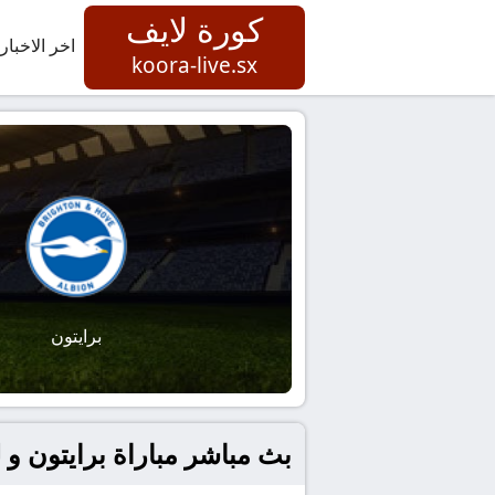
كورة لايف
اخر الاخبار
koora-live.sx
برايتون
بث مباشر مباراة برايتون و لي