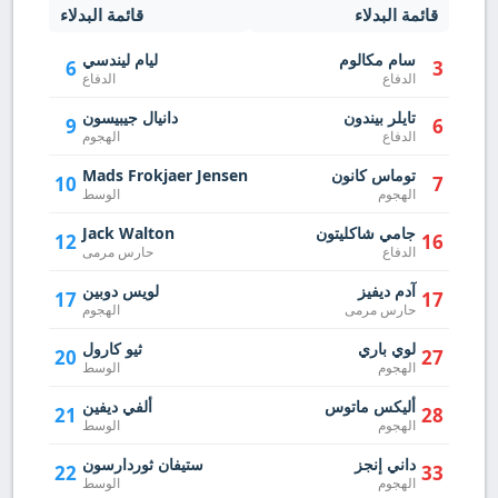
قائمة البدلاء
قائمة البدلاء
سام مكالوم
ليام ليندسي
6
3
الدفاع
الدفاع
تايلر بيندون
دانيال جيبيسون
9
6
الدفاع
الهجوم
توماس كانون
Mads Frokjaer Jensen
10
7
الهجوم
الوسط
جامي شاكليتون
Jack Walton
12
16
الدفاع
حارس مرمى
آدم ديفيز
لويس دوبين
17
17
حارس مرمى
الهجوم
لوي باري
ثيو كارول
20
27
الهجوم
الوسط
أليكس ماتوس
ألفي ديفين
21
28
الهجوم
الوسط
داني إنجز
ستيفان ثوردارسون
22
33
الهجوم
الوسط