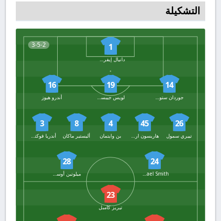
التشكيلة
3-5-2
1
دانيال إيفرسن
16
19
14
جوردان ستوري
لويس جيبسون
أندرو هيوز
3
8
4
45
26
تييري سمول
هاريسون ارمسترونج
بن وايتمان
أليستير ماكان
أندريا فوكتشيفيتش
28
24
Michael Smith
ميلوتين أوسماجيك
23
تيريز كامبل