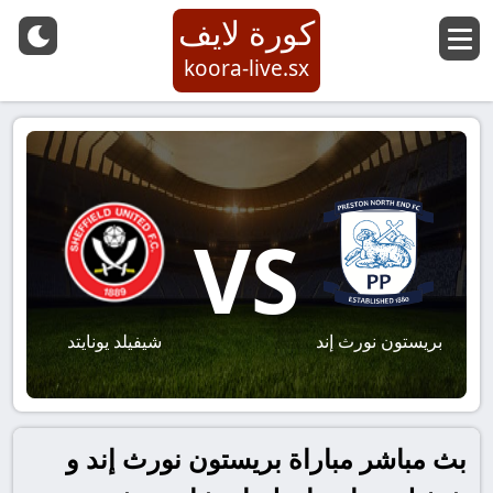
كورة لايف
koora-live.sx
VS
بريستون نورث إند
شيفيلد يونايتد
بث مباشر مباراة بريستون نورث إند و