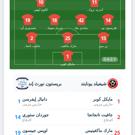
10
11
أندريه بروكس
كالوم أوهير
19
18
42
14
هاريسون بوروز
سايدي بيك
جبريل سوماري
تشيدوزي أوغبيني
2
25
15
بن ميي
مارك ماكغينيس
جافيت تانجانجا
1
3-4-2-1
مايكل كوبر
شيفيلد يونايتد
بريستون نورث إند
مايكل كوبر
دانيال إيفرسن
1
1
حارس مرمى
حارس مرمى
جافيت تانجانجا
جوردان ستوري
14
2
الدفاع
الدفاع
مارك ماكغينيس
لويس جيبسون
19
25