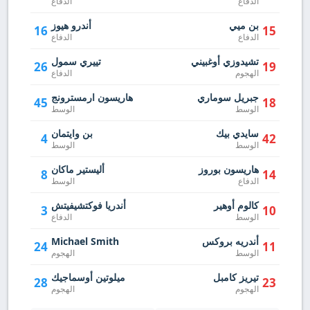
الدفاع
الدفاع
بن ميي
أندرو هيوز
16
15
الدفاع
الدفاع
تشيدوزي أوغبيني
تييري سمول
26
19
الهجوم
الدفاع
جبريل سوماري
هاريسون ارمسترونج
45
18
الوسط
الوسط
سايدي بيك
بن وايتمان
4
42
الوسط
الوسط
هاريسون بوروز
أليستير ماكان
8
14
الدفاع
الوسط
كالوم أوهير
أندريا فوكتشيفيتش
3
10
الوسط
الدفاع
أندريه بروكس
Michael Smith
24
11
الوسط
الهجوم
تيريز كامبل
ميلوتين أوسماجيك
28
23
الهجوم
الهجوم