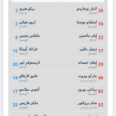
لامار بوجاردي
ريكو هنري
3
26
الدفاع
الدفاع
ايمليانو بوينديا
ارون هيكي
2
10
الوسط
الدفاع
إيان ماتسين
ماثياس ينسين
8
22
الدفاع
الوسط
دونيل مالين
فرانك أونيكا
15
17
الهجوم
الوسط
إيفان جيساند
كريستوفر ايير
20
29
الهجوم
الدفاع
ماركو بيزوت
فابيو كارفالو
14
40
حارس مرمى
الوسط
برادلي بوروز
أنتوني ميلامبو
17
83
الوسط
الوسط
سام بروكتور
مايلز هاريس
25
52
حارس مرمى
الهجوم