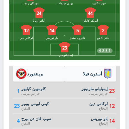
جون مكجين
يوري تيليمانس
مورغان روجرز
24
44
أبوبكر كامارا
أمادو أونانا
12
14
5
2
ماتي كاش
تايرون مينجز
باو توريس
لوكاس دين
23
4-2-3-1
إيميليانو مارتينيز
أستون فيلا
برينتفورد
إيميليانو مارتينيز
كاومهين كيليهر
1
23
حارس مرمى
حارس مرمى
لوكاس دين
كيني لويس-بوتير
23
12
الدفاع
الدفاع
باو توريس
سيب فان دن بيرج
4
14
الدفاع
الدفاع