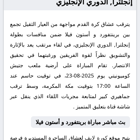
إنجلترا, الدوري الإنجليزي
يترقب عشاق كرة القدم مواجهة من العيار الثقيل تجمع
بين برينتفورد و أستون فيلا ضمن منافسات بطولة
إنجلترا, الدوري الإنجليزي، في لقاء مرتقب يعد بالإثارة
والتشويق نظراً لقوة الفريقين ورغبتهما في تحقيق
الانتصار. تقام المباراة على أرضية ملعب جتيش
كوميونيتي يوم 2025-08-23، في توقيت حاسم عند
الساعة 17:00 بتوقيت مكة المكرمة، وسط ترقب
جماهيري كبير لمتابعة مجريات اللقاء الذي ينقل عبر
شاشة قناة بتعليق المتميز .
بث مباشر مباراة برينتفورد و أستون فيلا
يتيح موقع
كورة لايف
لعشاق الساحرة المستديرة فرصة