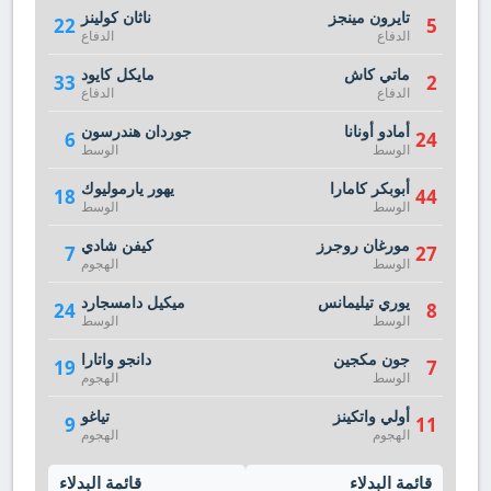
تايرون مينجز
ناثان كولينز
22
5
الدفاع
الدفاع
ماتي كاش
مايكل كايود
33
2
الدفاع
الدفاع
أمادو أونانا
جوردان هندرسون
6
24
الوسط
الوسط
أبوبكر كامارا
يهور يارموليوك
18
44
الوسط
الوسط
مورغان روجرز
كيفن شادي
7
27
الوسط
الهجوم
يوري تيليمانس
ميكيل دامسجارد
24
8
الوسط
الوسط
جون مكجين
دانجو واتارا
19
7
الوسط
الهجوم
أولي واتكينز
تياغو
9
11
الهجوم
الهجوم
قائمة البدلاء
قائمة البدلاء