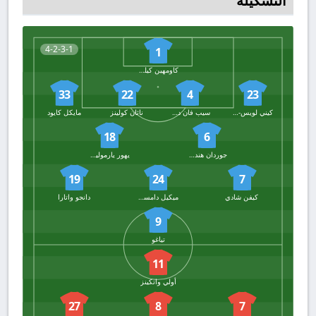
التشكيلة
4-2-3-1
1
كاومهين كيليهر
33
22
4
23
كيني لويس-بوتير
سيب فان دن بيرج
ناثان كولينز
مايكل كايود
18
6
جوردان هندرسون
يهور يارموليوك
19
24
7
كيفن شادي
ميكيل دامسجارد
دانجو واتارا
9
تياغو
11
أولي واتكينز
27
8
7