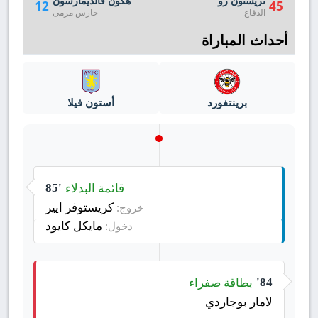
تريستون رو
هكون فالديمارسون
12
45
الدفاع
حارس مرمى
أحداث المباراة
برينتفورد
أستون فيلا
قائمة البدلاء
85'
كريستوفر ايير
خروج:
مايكل كايود
دخول:
بطاقة صفراء
84'
لامار بوجاردي