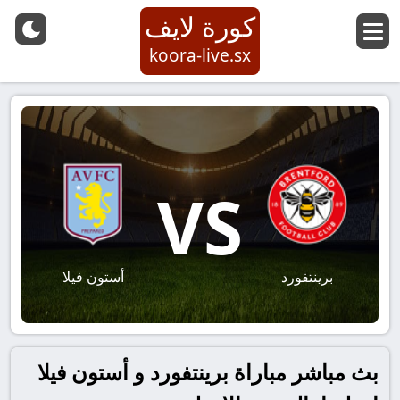
كورة لايف
koora-live.sx
VS
برينتفورد
أستون فيلا
بث مباشر مباراة برينتفورد و أستون فيلا