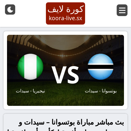
كورة لايف
koora-live.sx
VS
بوتسوانا - سيدات
نيجيريا - سيدات
بث مباشر مباراة بوتسوانا – سيدات و