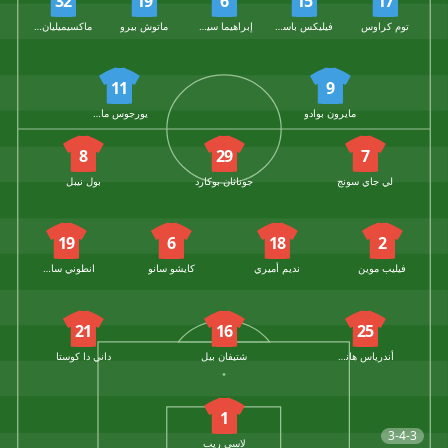
32
19
6
15
17
توم كراوس
فيليكس باسلاك
إبراهيما سيسوكو
ماتوش بيرو
ماكسيميليان ويتك
11
9
مايرون بوادو
يورجوس ماسوراس
8
29
7
لي جاي سونج
جوناثان بوكارد
بول نيبل
19
6
18
2
فيليب موين
نديم أميري
كايشو سانو
انطوني ساسي
21
16
25
أندرياس هانشي أولسن
شتيفان بيل
داني دا كوستا
1
3-4-3
لاسي ريب