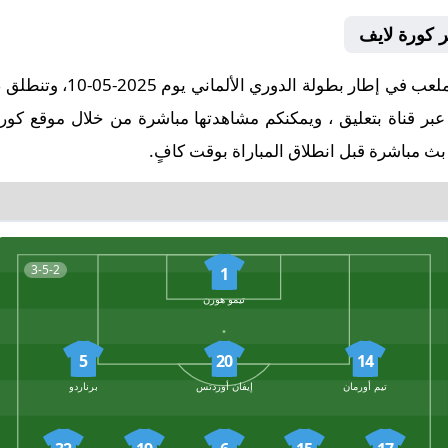
ة عبر قناة بتعليق ، ويمكنكم مشاهدتها مباشرة من خلال موقع كو
بث مباشرة قبل انطلاق المباراة بوقت كافٍ.
3-5-2
1
تيمو هورن
5
20
14
تيم أورمان
إيفان أوردتس
برناردو