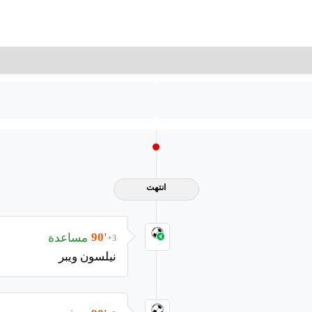
انتهت
مساعدة
90'
+3
نيلسون ويبر