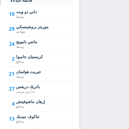
قائمة البدلاء
داني دو ويت
10
وسط
موريتز بروشينسكي
29
مهاجم
ماتس بانيويج
24
وسط
كريستيان جامبوا
2
مدافع
جيريت هولتمان
21
وسط
باتريك دريفس
27
حارس مرمى
إرهان ماشوفيتش
4
مدافع
جاكوف ميديك
13
مدافع