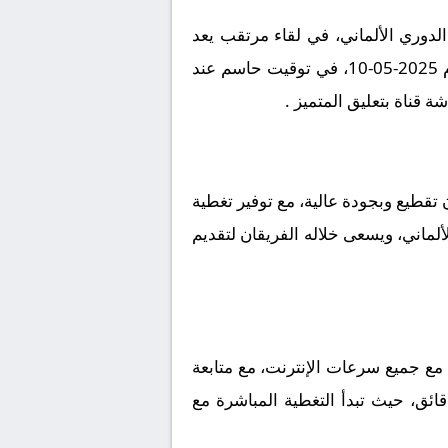
ع بين بوخوم و ماينز 05 ضمن منافسات بطولة الدوري الألماني، في لقاء مرتقب يعد
بالإثارة والتشويق نظراً لقوة الفريقين ورغبتهما في تحقيق الانتصار. تقام المباراة على أرضية ملعب يوم 2025-05-10، في توقيت حاسم عند
ة المستديرة فرصة مشاهدة بث مباشر مباراة بوخوم و ماينز 05 بدون تقطيع وبجودة عالية، مع توفير تغطية
ألماني، ويسعى خلاله الفريقان لتقديم
 05 بث مباشر بجودة متعددة تتناسب مع جميع سرعات الإنترنت، مع متابعة
قائق، حيث تبدأ التغطية المباشرة مع