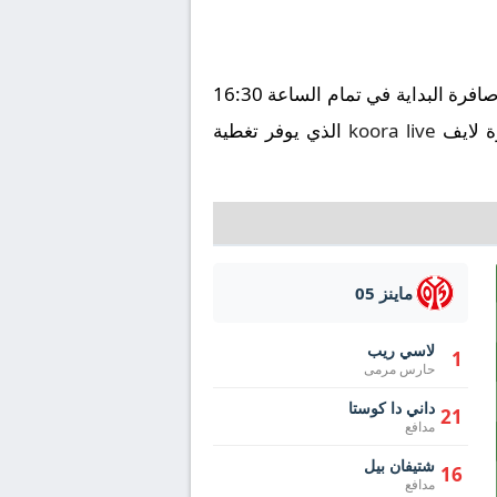
تُقام مباراة بوخوم ضد ماينز 05 على ملعب في إطار بطولة الدوري الألماني يوم 2025-05-10، وتنطلق صافرة البداية في تمام الساعة 16:30
رة لايف
koora live
الذي يوفر تغطية
ماينز 05
لاسي ريب
1
حارس مرمى
داني دا كوستا
21
مدافع
شتيفان بيل
16
مدافع