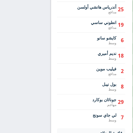
أندرياس هانشي أولسن
25
مدافع
انطوني ساسي
19
مدافع
كايشو سانو
6
وسط
نديم أميري
18
وسط
فيليب موين
2
مدافع
بول نيبل
8
وسط
جوناثان بوكارد
29
مهاجم
لي جاي سونج
7
وسط