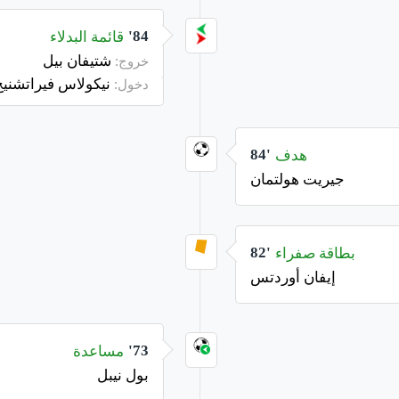
قائمة البدلاء
84'
شتيفان بيل
خروج:
نيكولاس فيراتشنيج
دخول:
هدف
84'
جيريت هولتمان
بطاقة صفراء
82'
إيفان أوردتس
مساعدة
73'
بول نيبل