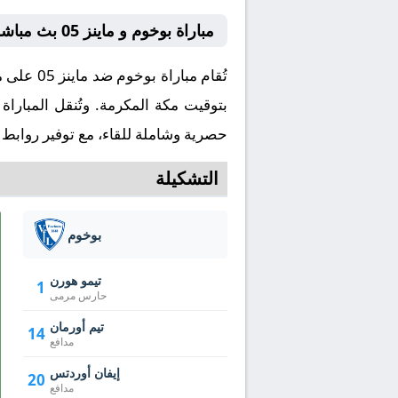
مباراة بوخوم و ماينز 05 بث مباشر كورة لايف
بتوقيت مكة المكرمة. وتُنقل المبارا
حصرية وشاملة للقاء، مع توفير روابط 
التشكيلة
بوخوم
تيمو هورن
1
حارس مرمى
تيم أورمان
14
مدافع
إيفان أوردتس
20
مدافع