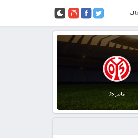
داف
twitter
facebook
google
news
ماينز 05