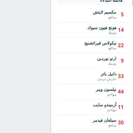
قائمة البدلاء
مكسيم لايتش
5
مدافع
هونج هيون سيوك
14
وسط
نيكولاس فيراتشنيج
22
مدافع
ارنو نوردين
9
وسط
دانيل باتز
33
حارس مرمى
نيلسون ويبر
44
مهاجم
أرميندو سايب
11
مهاجم
سيلفان فيدمر
30
مدافع