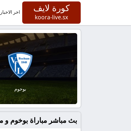
كورة لايف
اخر الاخبار
koora-live.sx
بوخوم
بث مباشر مباراة بوخوم و ماينز 05 الدوري ال