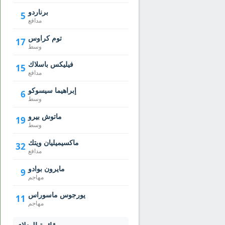
برناردو
5
مدافع
توم كراوس
17
وسط
فيليكس باسلاك
15
مدافع
إبراهيما سيسوكو
6
وسط
ماتوش بيرو
19
وسط
ماكسيميليان ويتك
32
مدافع
مايرون بوادو
9
مهاجم
يورجوس ماسوراس
11
مهاجم