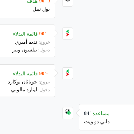
هدف
90'
+3
بول نيبل
قائمة البدلاء
90'
+1
نديم أميري
خروج:
نيلسون ويبر
دخول:
قائمة البدلاء
90'
+1
جوناثان بوكارد
خروج:
لينارد مالوني
دخول:
مساعدة
84'
داني دو ويت