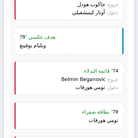
جاكوب هودل
خروج:
أوتار كيتيشفيلي
دخول:
هدف عكسي
79'
ويليام بوفينغ
قائمة البدلاء
74'
Belmin Beganovic
خروج:
تومي هورفات
دخول:
بطاقة صفراء
70'
تومي هورفات