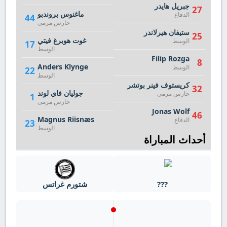
جبريل هايدر
27
ماغنوس بروندبو
الدفاع
44
حارس مرمى
ستيفان هيرلاندر
25
غوت هوبرغ فيتي
الوسط
17
الوسط
Filip Rozga
8
Anders Klynge
الوسط
22
الوسط
كريستوف فينر بوتشر
32
جوليان فاي لوند
حارس مرمى
1
حارس مرمى
Jonas Wolf
46
Magnus Riisnæs
الدفاع
23
الوسط
أحداث المباراة
???
شتورم غراتس