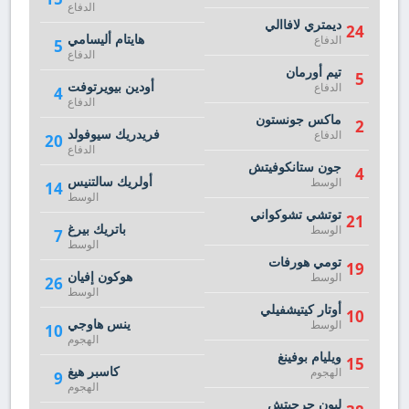
الدفاع
ديمتري لافاالي
24
هايتام أليسامي
الدفاع
5
الدفاع
تيم أورمان
5
أودين بيويرتوفت
الدفاع
4
الدفاع
ماكس جونستون
2
فريدريك سيوفولد
الدفاع
20
الدفاع
جون ستانكوفيتش
4
أولريك سالتنيس
الوسط
14
الوسط
توتشي تشوكواني
21
باتريك بيرغ
الوسط
7
الوسط
تومي هورفات
19
هوكون إفيان
الوسط
26
الوسط
أوتار كيتيشفيلي
10
ينس هاوجي
الوسط
10
الهجوم
ويليام بوفينغ
15
كاسبر هيغ
الهجوم
9
الهجوم
ليون جرجيتش