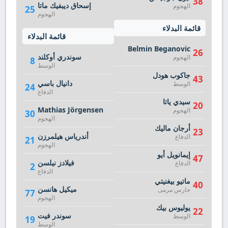
38
إسحاق ديبفيك ماتا
الهجوم
25
الهجوم
قائمة البدلاء
قائمة البدلاء
Belmin Beganovic
26
سوندري أوكلند
الهجوم
8
الوسط
جاكوب هودل
43
دانيال باسي
الوسط
24
الدفاع
سيدي ياتا
20
Mathias Jörgensen
الهجوم
30
الهجوم
أرجان ماليك
23
أندرياس هيلمرزن
الدفاع
21
الهجوم
إيمانويل أيو
47
فيلادز نيلسن
الدفاع
2
الدفاع
ماتيو بيغنيتي
40
ميكيل هانسن
حارس مرمى
77
الهجوم
يوليوس بيك
22
سوندر فيت
الوسط
19
الوسط