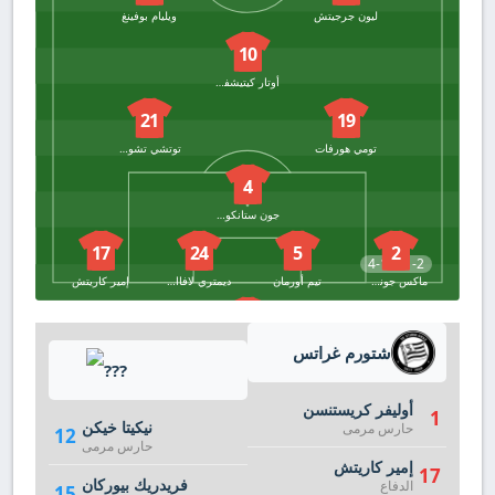
ليون جرجيتش
ويليام بوفينغ
10
أوتار كيتيشفيلي
21
19
تومي هورفات
توتشي تشوكواني
4
جون ستانكوفيتش
17
24
5
2
4-1-2-1-2
ماكس جونستون
تيم أورمان
ديمتري لافاالي
إمير كاريتش
1
أوليفر كريستنسن
شتورم غراتس
???
أوليفر كريستنسن
1
نيكيتا خيكن
حارس مرمى
12
حارس مرمى
إمير كاريتش
17
فريدريك بيوركان
الدفاع
15