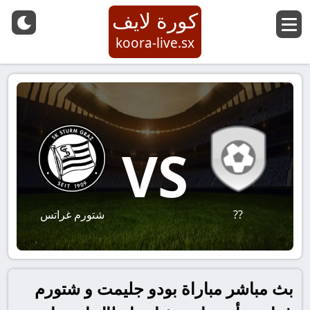
كورة لايف
koora-live.sx
VS
??
شتورم غراتس
بث مباشر مباراة بودو جليمت و شتورم