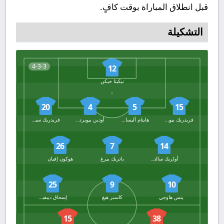
قبل انطلاق المباراة بوقت كافٍ.
التشكيلة
4-3-3
12
نيكيتا خيكن
20
4
5
15
فريدريك بيوركان
هايتام أليسامي
أودين بيويرتوفت
فريدريك سيوفولد
26
7
14
أولريك سالتنيس
باتريك بيرغ
هوكون إفيان
25
9
10
ينس هاوجي
كاسبر هيغ
إسحاق ديبفيك ماتا
15
38