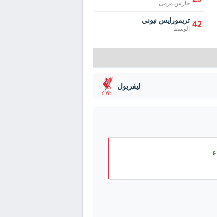
حارس مرمى
تريمورايس نيوني
42
الوسط
ليفربول
ء