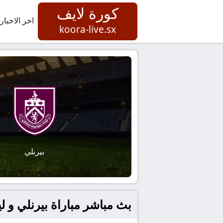
كورة لايف
اخر الاخبار
koora-live.sx
بيرنلي
بث مباشر مباراة بيرنلي و لي