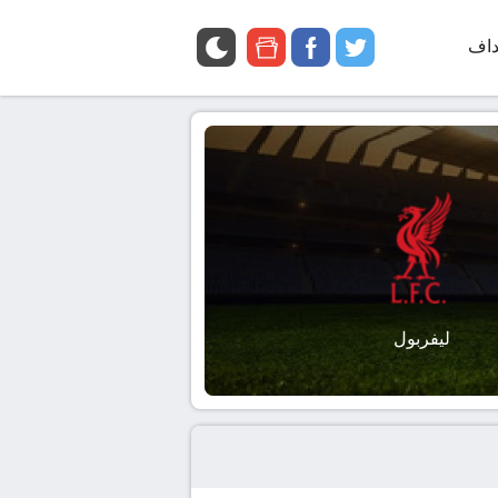
داف
twitter
facebook
google
news
ليفربول