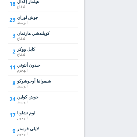
هيلمار إكدال
18
الدفاع
جوش لوران
29
الوسط
كويلندشي هارتمان
3
الدفاع
كايل ووكر
2
الدفاع
جيدون أنتوني
11
الهجوم
شيموانيا أوجوشوكو
8
الوسط
جوش كولين
24
الوسط
لوم تشاونا
17
الهجوم
لايلي فوستر
9
الهجوم