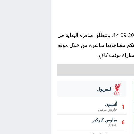
تُقام مباراة بيرنلي ضد ليفربول على ملعب تيرف مور في إطار بطولة إنجلترا, الدوري الإنجليزي يوم 2025-09-14، وتنطلق صافرة البداية في
ة. وتُنقل المباراة عبر قناة beIN SPORTS HD 1 بتعليق ، ويمكنكم مشاهدتها مباشرة من خلال موقع
باراة بوقت كافٍ.
ليفربول
أليسون
1
حارس مرمى
ميلوس كيركيز
6
الدفاع