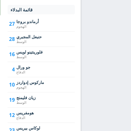
قائمة البدلاء
أرماندو بروجا
27
الهجوم
حنبعل المجبري
28
الوسط
فلورينتينو لويس
16
الوسط
جو ورال
4
الدفاع
ماركوس إدواردز
10
الهجوم
زيان فليمنج
19
الوسط
هومفريس
12
الدفاع
لوكاس بيريس
23