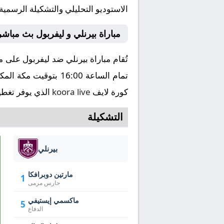
الاستوديو التحليلي والتشكيلة الرسمية
مباراة بيرنلي و ليفربول بث مباش
كورة لايف
koora live
الذي يوفر تغطية
التشكيلة
بيرنلي
مارتين دوبرافكا
1
حارس مرمى
ماكسمي إيستيفي
5
الدفاع