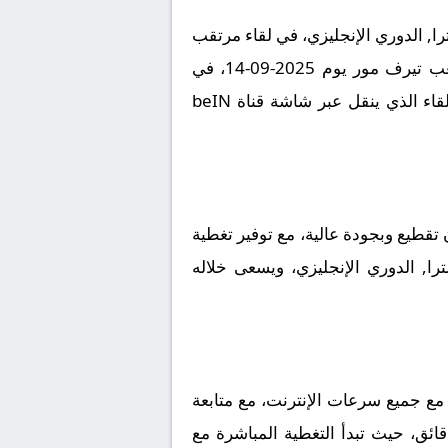
ا, الدوري الإنجليزي، في لقاء مرتقب
يعد بالإثارة والتشويق نظراً لقوة الفريقين ورغبتهما في تحقيق الانتصار. تقام المباراة على أرضية ملعب تيرف مور يوم 2025-09-14، في
توقيت حاسم عند الساعة 16:00 بتوقيت مكة المكرمة، وسط ترقب جماهيري كبير لمتابعة مجريات اللقاء الذي ينقل عبر شاشة قناة beIN
قطيع وبجودة عالية، مع توفير تغطية
را, الدوري الإنجليزي، ويسعى خلاله
مع جميع سرعات الإنترنت، مع متابعة
قائق، حيث تبدأ التغطية المباشرة مع