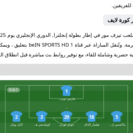
 للفريقين.
ر كورة لايف
تمام الساعة 16:00 بتوقيت مكة المكرم
 حصرية وشاملة للقاء، مع توفير روابط بث مباشرة قبل انطلاق الم
5-4-1
1
مارتين دوبرافكا
2
3
29
18
5
ماكسمي إيستيفي
هيلمار إكدال
جوش لوران
كويلندشي هارتمان
كايل ووكر