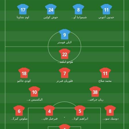
17
24
8
11
جيدون أنتوني
شيموانيا أوجوشوكو
جوش كولين
لوم تشاونا
9
لايلي فوستر
22
هوجو ايكيتيكي
18
7
11
محمد صلاح
فلوريان فيرتز
كودي جاكبو
10
38
ريان جرافنبرخ
اليكسيس ماك اليستر
6
4
5
8
دومنيك سوبوسلاي
ابراهيم كوناتي
فيرجيل فان دايك
ميلوس كيركيز