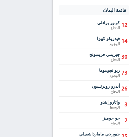
قائمة البدلاء
كونور برادلي
12
الدفاع
فيدريكو كييزا
14
الهجوم
جيريمي فريمبونج
30
الدفاع
ريو نجوموها
73
الهجوم
أندرو روبرتسون
26
الدفاع
واتارو إيندو
3
الوسط
جو جوميز
2
الدفاع
جيورجي مامارداشفيلي
25