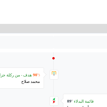
هدف - من ركلة جزا
90'
5
محمد صلاح
قائمة البدلاء
89'