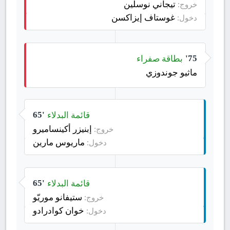
تيجاني نوسلين
خروج:
غوستاف إيزاكسن
دخول:
بطاقة صفراء
75'
ماثيو جوندوزي
قائمة البدلاء
65'
إبنيزر أكينساميرو
خروج:
ماريوس مارين
دخول:
قائمة البدلاء
65'
ستيفانو موريّو
خروج:
خوان كوادرادو
دخول: