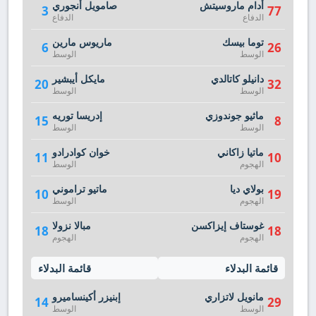
أدام ماروسيتش
صامويل أنجوري
3
77
الدفاع
الدفاع
توما بيسك
ماريوس مارين
6
26
الوسط
الوسط
دانيلو كاتالدي
مايكل أيبشير
20
32
الوسط
الوسط
ماثيو جوندوزي
إدريسا توريه
15
8
الوسط
الوسط
ماتيا زاكاني
خوان كوادرادو
11
10
الهجوم
الوسط
بولاي ديا
ماتيو تراموني
10
19
الهجوم
الوسط
غوستاف إيزاكسن
مبالا نزولا
18
18
الهجوم
الهجوم
قائمة البدلاء
قائمة البدلاء
مانويل لاتزاري
إبنيزر أكينساميرو
14
29
الوسط
الوسط