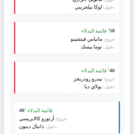
لوكا بيلجريني
دخول:
قائمة البدلاء
58'
ماتياس فيتشينو
خروج:
توما بيسك
دخول:
قائمة البدلاء
46'
بيدرو رودريجز
خروج:
بولاي ديا
دخول:
قائمة البدلاء
46'
أرتورو كالابريسي
خروج:
دانيال دينون
دخول: