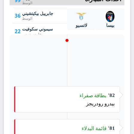
99
الوسط
جابرييل بيكيتشيني
36
الوسط
بيسا
لاتسيو
سيموني سكوفيت
22
حارس مرمى
إيزاك فورال
21
الوسط
هنريك ميستر
9
الهجوم
بطاقة صفراء
82'
بيدرو رودريجز
قائمة البدلاء
81'