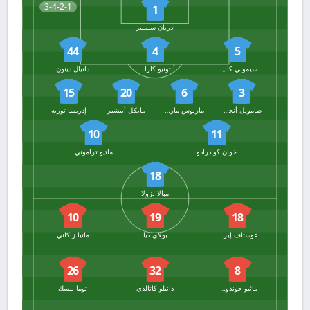
3-4-2-1
1
ادريان سيمبير
44
4
5
سيموني كانيستريلي
أنتونيو كاراشيولو
دانيال دينون
15
20
6
3
صامويل أنجوري
ماريوس مارين
مايكل أيبشير
إدريسا توريه
10
11
خوان كوادرادو
ماتيو تراموني
18
مبالا نزولا
10
19
18
غوستاف إيزاكسن
بولاي ديا
ماتيا زاكاني
26
32
8
ماثيو جوندوزي
دانيلو كاتالدي
توما بيسك