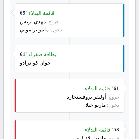
قائمة البدلاء
65'
مهدي لريس
خروج:
ماتيو تراموني
دخول:
بطاقة صفراء
61'
خوان كوادرادو
قائمة البدلاء
61'
أوليفر بروفستجارد
خروج:
ماريو جيلا
دخول:
قائمة البدلاء
58'
مانويل لاتزاري
خروج: