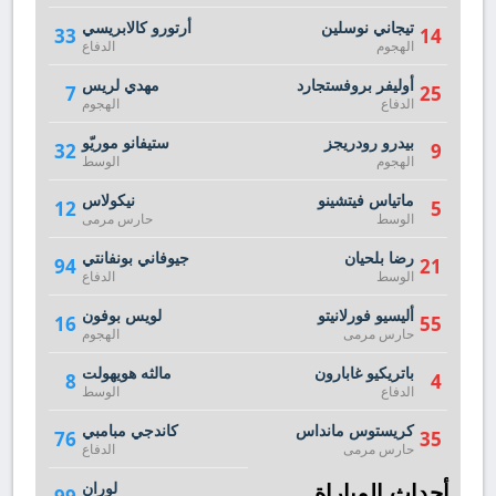
تيجاني نوسلين
أرتورو كالابريسي
33
14
الهجوم
الدفاع
أوليفر بروفستجارد
مهدي لريس
7
25
الدفاع
الهجوم
بيدرو رودريجز
ستيفانو موريّو
32
9
الهجوم
الوسط
ماتياس فيتشينو
نيكولاس
12
5
الوسط
حارس مرمى
رضا بلحيان
جيوفاني بونفانتي
94
21
الوسط
الدفاع
أليسيو فورلانيتو
لويس بوفون
16
55
حارس مرمى
الهجوم
باتريكيو غابارون
مالثه هويهولت
8
4
الدفاع
الوسط
كريستوس مانداس
كاندجي مبامبي
76
35
حارس مرمى
الدفاع
أحداث المباراة
لوران