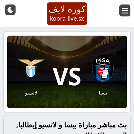
كورة لايف
koora-live.sx
VS
بيسا
لاتسيو
بث مباشر مباراة بيسا و لاتسيو إيطاليا,