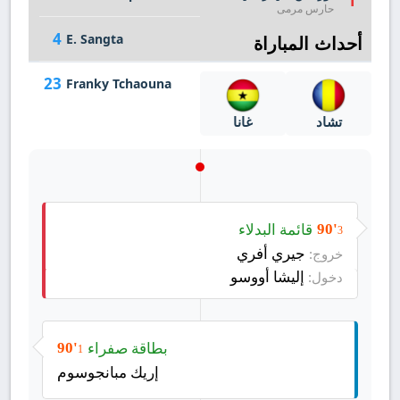
1
حارس مرمى
4
E. Sangta
أحداث المباراة
23
Franky Tchaouna
تشاد
غانا
قائمة البدلاء
90'
3
جيري أفري
خروج:
إليشا أووسو
دخول:
بطاقة صفراء
90'
1
إريك مبانجوسوم