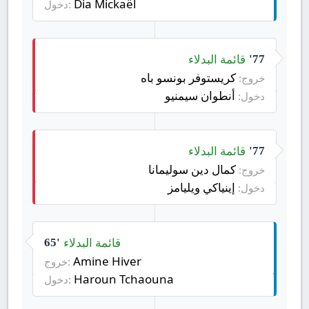
Dia Mickaël
دخول:
قائمة البدلاء
77'
كريستوفر بونسو باه
خروج:
أنطوان سيمنيو
دخول:
قائمة البدلاء
77'
كمال دين سوليمانا
خروج:
إينياكي ويليامز
دخول:
قائمة البدلاء
65'
Amine Hiver
خروج:
Haroun Tchaouna
دخول: