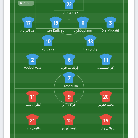
4-2-3-1
22
جوردان مبايناسم
17
15
8
3
Dia Mickaël
Charles Tchouplaou
Wanre Daikreo
إيف ألاراباي
10
18
ويليام دامبا
محمد ثيام
2
6
11
إكوا سيليستين
إريك مبانجوسوم
Abdoul Aziz
7
Haroun Tchaouna
11
9
20
محمد قدوس
جوردان آيو
أنطوان سيمنيو
21
15
19
إينياكي ويليامز
إليشا أووسو
ساليس عبدالصمد