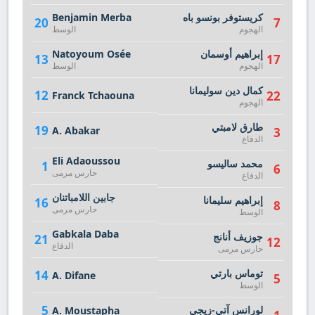
كريستوفر بونسو باه
Benjamin Merba
20
7
الهجوم
الوسط
إبراهيم أوسمان
Natoyoum Osée
13
17
الهجوم
الوسط
كمال دين سوليمانا
12
22
Franck Tchaouna
الهجوم
طارق لامبتي
19
A. Abakar
3
الدفاع
Eli Adaoussou
محمد ساليسو
1
6
حارس مرمى
الدفاع
جابين اللامباتنان
إبراهيم سليمانا
16
8
حارس مرمى
الوسط
Gabkala Daba
جوزيف أنانج
21
12
الدفاع
حارس مرمى
توماس بارتي
14
A. Difane
5
الوسط
5
لورانس آتي-زيجي
A. Moustapha