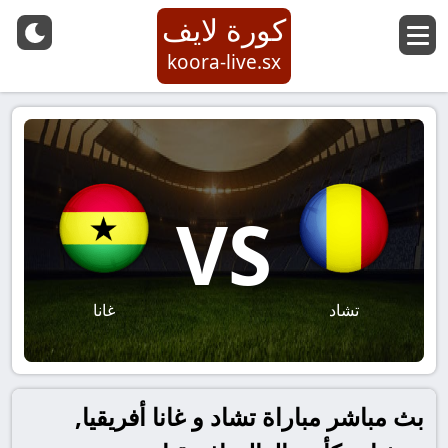
كورة لايف
koora-live.sx
VS
تشاد
غانا
بث مباشر مباراة تشاد و غانا أفريقيا,