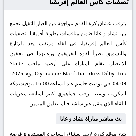
تصفيات كأس العالم إفريقيا
يترقب عشاق كرة القدم مواجهة من العيار الثقيل تجمع
بين تشاد و غانا ضمن منافسات بطولة أفريقيا, تصفيات
كأس العالم إفريقيا، في لقاء مرتقب يعد بالإثارة
والتشويق نظراً لقوة الفريقين ورغبتهما في تحقيق
الانتصار. تقام المباراة على أرضية ملعب Stade
Olympique Maréchal Idriss Déby Itno يوم 2025-
09-04، في توقيت حاسم عند الساعة 16:00 بتوقيت مكة
المكرمة، وسط ترقب جماهيري كبير لمتابعة مجريات
اللقاء الذي ينقل عبر شاشة قناة بتعليق المتميز .
بث مباشر مباراة تشاد و غانا
يتيح موقع
كورة لايف
لعشاق الساحرة المستديرة فرصة