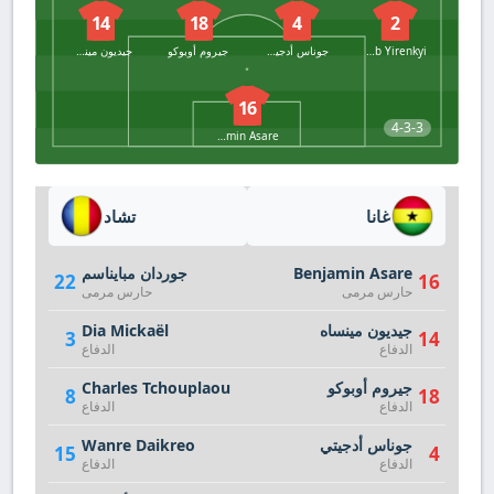
14
18
4
2
Caleb Yirenkyi
جوناس أدجيتي
جيروم أوبوكو
جيديون مينساه
16
4-3-3
Benjamin Asare
غانا
تشاد
Benjamin Asare
جوردان مبايناسم
22
16
حارس مرمى
حارس مرمى
جيديون مينساه
Dia Mickaël
3
14
الدفاع
الدفاع
جيروم أوبوكو
Charles Tchouplaou
8
18
الدفاع
الدفاع
جوناس أدجيتي
Wanre Daikreo
15
4
الدفاع
الدفاع