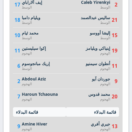
Caleb Yirenkyi
إيف ألاراباي
17
2
الوسط
الوسط
ساليس عبدالصمد
ويليام دامبا
18
21
الوسط
الوسط
إليشا أووسو
محمد ثيام
10
15
الوسط
الوسط
إينياكي ويليامز
إكوا سيليستين
11
19
الهجوم
الهجوم
أنطوان سيمنيو
إريك مبانجوسوم
6
11
الهجوم
الوسط
جوردان آيو
Abdoul Aziz
2
9
الهجوم
الهجوم
محمد قدوس
Haroun Tchaouna
7
20
الهجوم
الهجوم
قائمة البدلاء
قائمة البدلاء
جيري أفري
Amine Hiver
9
13
الهجوم
الهجوم