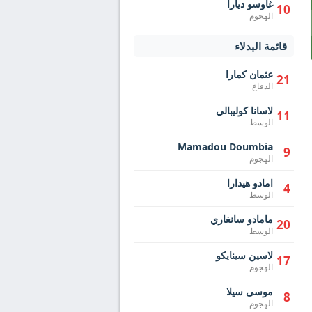
غاوسو ديارا
10
الهجوم
قائمة البدلاء
عثمان كمارا
21
الدفاع
لاسانا كوليبالي
11
الوسط
Mamadou Doumbia
9
الهجوم
امادو هيدارا
4
الوسط
مامادو سانغاري
20
الوسط
لاسين سينايكو
17
الهجوم
موسى سيلا
8
الهجوم