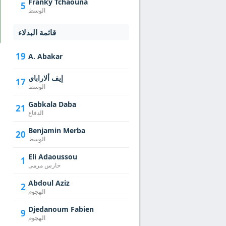
Franky Tchaouna
5
الوسط
قائمة البدلاء
19
A. Abakar
إيف ألاراباي
17
الوسط
Gabkala Daba
21
الدفاع
Benjamin Merba
20
الوسط
Eli Adaoussou
1
حارس مرمى
Abdoul Aziz
2
الهجوم
Djedanoum Fabien
9
الهجوم