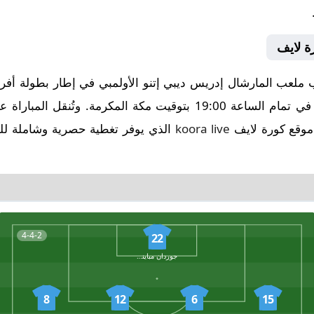
ة لايف
 ملعب المارشال إدريس ديبي إتنو الأولمبي في إطار بطولة أفريق
موقع كورة لايف
koora live
الذي يوفر تغطية حصرية وشاملة للق
4-4-2
22
جوردان مبايناسم
8
12
6
15