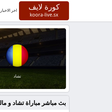
كورة لايف
اخر الاخبار
koora-live.sx
تشاد
بث مباشر مباراة تشاد و مال