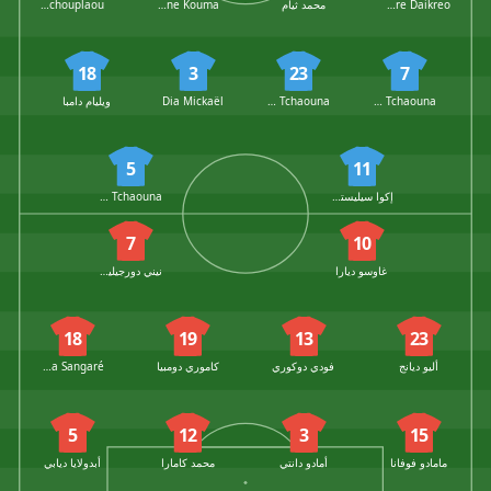
Wanre Daikreo
محمد ثيام
Lassine Kouma
Charles Tchouplaou
18
3
23
7
Haroun Tchaouna
Franck Tchaouna
Dia Mickaël
ويليام دامبا
5
11
إكوا سيليستين
Franky Tchaouna
7
10
غاوسو ديارا
نيني دورجيليس
18
19
13
23
أليو ديانج
فودي دوكوري
كاموري دومبيا
Mustapha Sangaré
5
12
3
15
مامادو فوفانا
أمادو دانتي
محمد كامارا
أبدولايا ديابي