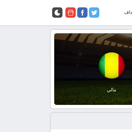
داف
twitter
facebook
google
news
مالي