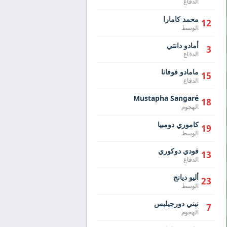
الدفاع
محمد كامارا
12
الوسط
أمادو دانتي
3
الدفاع
مامادو فوفانا
15
الدفاع
Mustapha Sangaré
18
الهجوم
كاموري دومبيا
19
الوسط
فودي دوكوري
13
الدفاع
أليو ديانج
23
الوسط
نيني دورجيليس
7
الهجوم