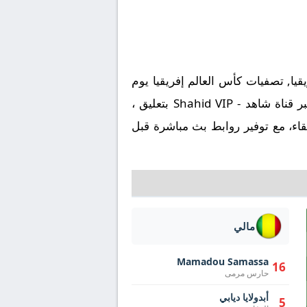
يا, تصفيات كأس العالم إفريقيا يوم
2025-10-08، وتنطلق صافرة البداية في تمام الساعة 19:00 بتوقيت مكة المكرمة. وتُنقل المباراة عبر قناة شاهد - Shahid VIP بتعليق ،
اء، مع توفير روابط بث مباشرة قبل
مالي
Mamadou Samassa
16
حارس مرمى
أبدولايا ديابي
5