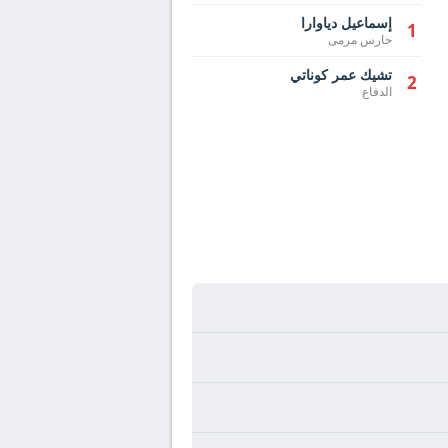
إسماعيل دياوارا
1
حارس مرمى
تشيك عمر كوناتي
2
الدفاع