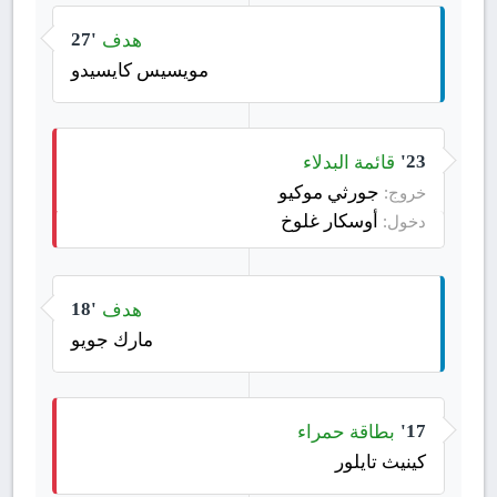
هدف
27'
مويسيس كايسيدو
قائمة البدلاء
23'
جورثي موكيو
خروج:
أوسكار غلوخ
دخول:
هدف
18'
مارك جويو
بطاقة حمراء
17'
كينيث تايلور