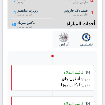
7
12
حارس مرمى
الهجوم
فيتسالاف جاروس
روبرت سانشيز
1
1
حارس مرمى
حارس مرمى
أحداث المباراة
ماكس ميريك
50
حارس مرمى
تشيلسي
أياكس
قائمة البدلاء
84'
أنطون جاي
خروج:
لوكاس روزا
دخول:
قائمة البدلاء
84'