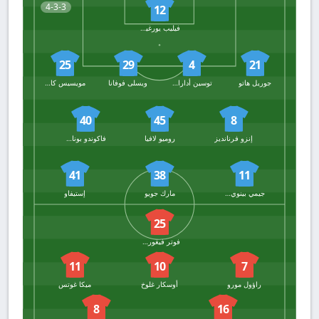
4-3-3
12
فيليب يورغينسن
25
29
4
21
جوريل هاتو
توسين أدارابيويو
ويسلى فوفانا
مويسيس كايسيدو
40
45
8
إنزو فرنانديز
روميو لافيا
فاكوندو بونانوتي
41
38
11
جيمي بينوي جيتينز
مارك جويو
إستيفاو
25
فوتر فيغورست
11
10
7
راؤول مورو
أوسكار غلوخ
ميكا غوتس
8
16