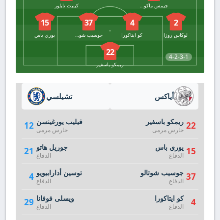
جيمس ماكونيل
كينيث تايلور
15
37
4
2
لوكاس روزا
كو ايتاكورا
جوسيب شوتالو
يوري باس
22
4-2-3-1
ريمكو باسفير
أياكس
تشيلسي
ريمكو باسفير
فيليب يورغينسن
12
22
حارس مرمى
حارس مرمى
يوري باس
جوريل هاتو
21
15
الدفاع
الدفاع
جوسيب شوتالو
توسين أدارابيويو
4
37
الدفاع
الدفاع
كو ايتاكورا
ويسلى فوفانا
29
4
الدفاع
الدفاع