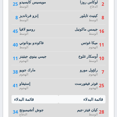
لوكاس روزا
مويسيس كايسيدو
25
2
الدفاع
الوسط
كينيث تايلور
إنزو فرنانديز
8
8
الوسط
الوسط
جيمس ماكونيل
روميو لافيا
45
16
الوسط
الوسط
ميكا غوتس
فاكوندو بونانوتي
40
11
الهجوم
الوسط
أوسكار غلوخ
جيمي بينوي جيتينز
11
10
الوسط
الهجوم
راؤول مورو
مارك جويو
38
7
الهجوم
الهجوم
فوتر فيغورست
إستيفاو
41
25
الهجوم
الهجوم
قائمة البدلاء
قائمة البدلاء
كيان فيتز-جيم
جوش أتشيمبونج
34
28
الوسط
الدفاع