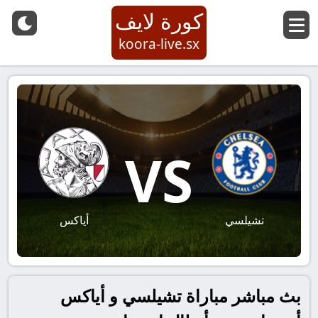
كورة لايف
koora-live.sx
VS
تشيلسي
أياكس
بث مباشر مباراة تشيلسي و أياكس