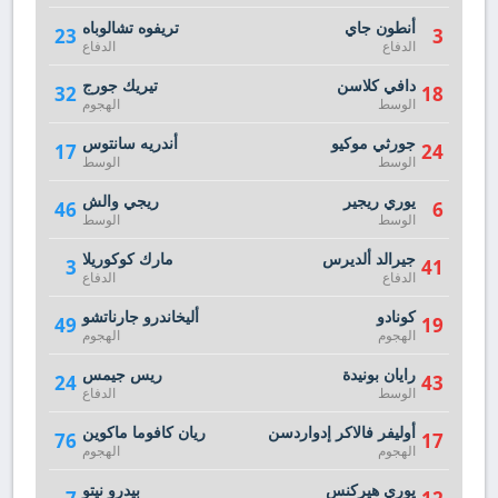
أنطون جاي
تريفوه تشالوباه
23
3
الدفاع
الدفاع
دافي كلاسن
تيريك جورج
32
18
الوسط
الهجوم
جورثي موكيو
أندريه سانتوس
17
24
الوسط
الوسط
يوري ريجير
ريجي والش
46
6
الوسط
الوسط
جيرالد ألديرس
مارك كوكوريلا
3
41
الدفاع
الدفاع
كونادو
أليخاندرو جارناتشو
49
19
الهجوم
الهجوم
رايان بونيدة
ريس جيمس
24
43
الوسط
الدفاع
أوليفر فالاكر إدواردسن
ريان كافوما ماكوين
76
17
الهجوم
الهجوم
يوري هيركنس
بيدرو نيتو