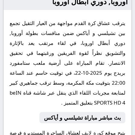
أوروبا, دوري أبطال اوروبا
يترقب عشاق كرة القدم مواجهة من العيار الثقيل تجمع
بين تشيلسي و أياكس ضمن منافسات بطولة أوروبا,
دوري أبطال اوروبا، في لقاء مرتقب يعد بالإثارة
والتشويق نظراً لقوة الفريقين ورغبتهما في تحقيق
الانتصار. تقام المباراة على أرضية ملعب ستامفورد
بريدج يوم 2025-10-22، في توقيت حاسم عند الساعة
22:00 بتوقيت مكة المكرمة، وسط ترقب جماهيري كبير
لمتابعة مجريات اللقاء الذي ينقل عبر شاشة قناة beIN
SPORTS HD 4 بتعليق المتميز .
بث مباشر مباراة تشيلسي و أياكس
يتيح موقع
كورة لايف
لعشاق الساحرة المستديرة فرصة