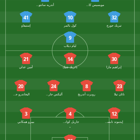
مويسيس كايسيدو
أندريه سانتوس
41
10
32
تيريك جورج
كول بالمر
إستيفاو
9
ليام ديلاب
21
14
30
إبراهيم مازا
باتريك شيك
أمين عدلي
20
24
8
23
ناثان تيلا
روبرت أندريخ
أليكس جارسيا
اليخاندرو جريمالدو
3
4
12
إيدموند تابسوبا
جاريل كوانساه
بييرو هينكابي