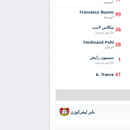
الهجوم
Francesco Buono
99
الوسط
نيكلاس لامب
36
حارس مرمى
Ferdinand Pohl
38
الدفاع
سيميون رابش
1
حارس مرمى
41
A. Traore
باير ليفركوزن