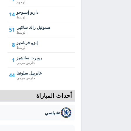
الهجوم
داريو إيسوجو
14
الوسط
صموئيل راك ساكيي
51
الوسط
إنزو فرنانديز
8
الوسط
روبرت سانشيز
1
حارس مرمى
غابرييل سلونينا
44
حارس مرمى
أحداث المباراة
تشيلسي