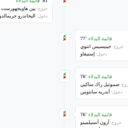
قائمة البدلاء
81'
بين هاويجهورست
خروج:
اليخاندرو جريمالدو
دخول:
قائمة البدلاء
77'
جينيسيس انتوي
خروج:
إستيفاو
دخول:
قائمة البدلاء
76'
صموئيل راك ساكيي
وج:
أندريه سانتوس
دخول:
قائمة البدلاء
76'
آرون أنسيلمينو
خروج: