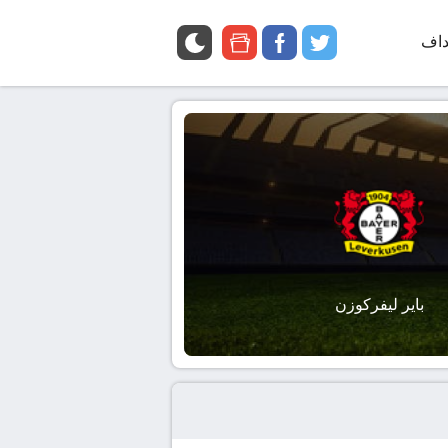
داف
twitter
facebook
google
news
باير ليفركوزن