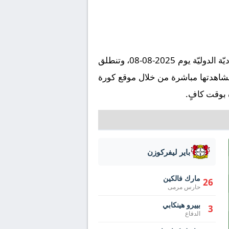
تُقام مباراة تشيلسي ضد باير ليفركوزن على ملعب ستامفورد بريدج في إطار بطولة دولي, المباريات الوديّة الدوليّة يوم 2025-08-08، وتنطلق
ليق ، ويمكنكم مشاهدتها مباشرة من خلال موقع كورة
 بوقت كافٍ.
باير ليفركوزن
مارك فالكين
26
حارس مرمى
بييرو هينكابي
3
الدفاع