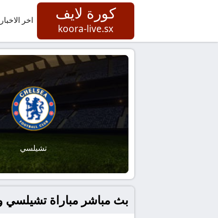
كورة لايف
اخر الاخبار
koora-live.sx
تشيلسي
بث مباشر مباراة تشيلسي و با