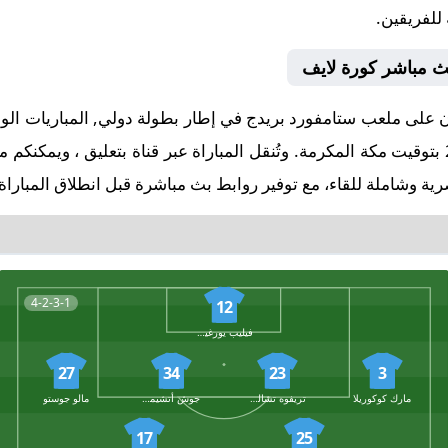
 للفريقين.
بث مباشر كورة لايف
صافرة البداية في تمام الساعة 21:00 بتوقيت مكة المكرمة. وتُنقل المباراة عبر قناة بتع
ة وشاملة للقاء، مع توفير روابط بث مباشرة قبل انطلاق المباراة
4-2-3-1
12
فيليب يورغينسن
27
34
23
3
مارك كوكوريلا
تريفوه تشالوباه
جوش أتشيمبونج
مالو جوستو
17
25