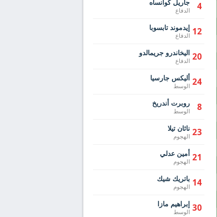
جاريل كوانساه
4
الدفاع
إيدموند تابسوبا
12
الدفاع
اليخاندرو جريمالدو
20
الدفاع
أليكس جارسيا
24
الوسط
روبرت أندريخ
8
الوسط
ناثان تيلا
23
الهجوم
أمين عدلي
21
الهجوم
باتريك شيك
14
الهجوم
إبراهيم مازا
30
الوسط