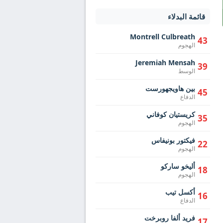
قائمة البدلاء
Montrell Culbreath
43
الهجوم
Jeremiah Mensah
39
الوسط
بين هاويجهورست
45
الدفاع
كريستيان كوفاني
35
الهجوم
فيكتور بونيفاس
22
الهجوم
أليخو ساركو
18
الهجوم
أكسل تيب
16
الدفاع
فريد ألفا روبرخت
17