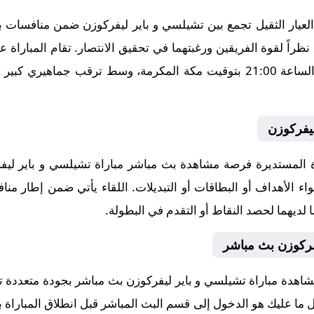
ار الثقيل تجمع بين تشيلسي و باير ليفركوزن ضمن منافسات بطولة
 نظراً لقوة الفريقين ورغبتهما في تحقيق الانتصار. تقام المباراة
2025-08-08، في توقيت حاسم عند الساعة 21:00 بتوقيت مكة المكرمة، وسط ترق
ليفركوزن
المستديرة فرصة مشاهدة بث مباشر مباراة تشيلسي و باير ليفر
ء الأهداف أو البطاقات أو التبديلات. اللقاء يأتي ضمن إطار منافسا
لديهما لحصد النقاط أو التقدم في البطولة.
فركوزن بث مباشر
شاهدة مباراة تشيلسي و باير ليفركوزن بث مباشر بجودة متعددة 
 كل ما عليك هو الدخول إلى قسم البث المباشر قبل انطلاق المباراة 