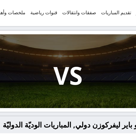
تقديم المباريات
صفقات وانتقالات
قنوات رياضية
ملخصات وأه
VS
ير ليفركوزن دولي, المباريات الوديّة الدوليّة