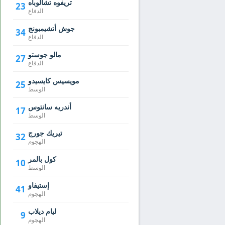
تريفوه تشالوباه
23
الدفاع
جوش أتشيمبونج
34
الدفاع
مالو جوستو
27
الدفاع
مويسيس كايسيدو
25
الوسط
أندريه سانتوس
17
الوسط
تيريك جورج
32
الهجوم
كول بالمر
10
الوسط
إستيفاو
41
الهجوم
ليام ديلاب
9
الهجوم