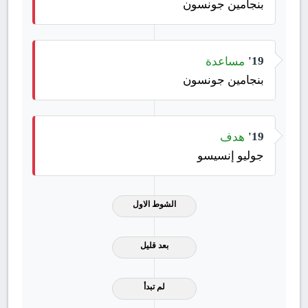
بنجامين جونسون
مساعدة
19'
بنجامين جونسون
هدف
19'
جوليو إنسيسو
الشوط الاول
بعد قليل
لم تبدأ