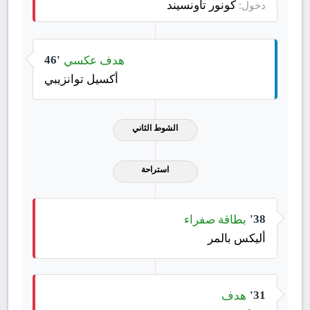
كونور تاونسيند
دخول:
هدف عكسي
46'
أكسيل توانزيبي
الشوط الثاني
استراحة
بطاقة صفراء
38'
أليكس بالمر
هدف
31'