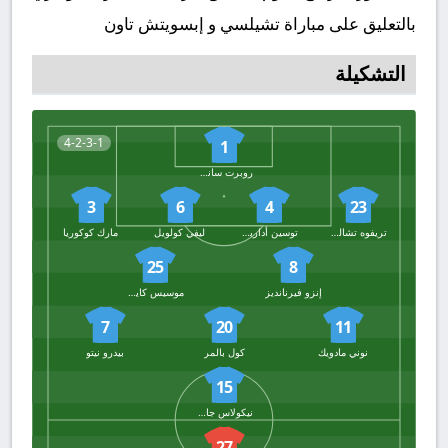
بالتعليق على مباراة تشيلسي و إبسويتش تاون
التشكيلة
4-2-3-1
1
روبرت سانشيز
3
6
4
23
تريفوه تشالوباه
توسين أداربيويو
ليفي كولويل
مارك كوكوريا
25
8
إنزو فيرنانديز
موسيس كايسيدو
7
20
11
نوني مادويك
كول بالمر
بيدرو نيتو
15
نيكولاس جاكسون
27