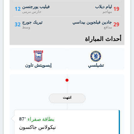
ليام ديلاب
فيليب يورجنسن
12
19
مهاجم
حارس مرمى
جادين فيلجوين بيداسي
تيريك جورج
32
29
مدافع
وسط
أحداث المباراة
تشيلسي
إبسويتش تاون
انتهت
بطاقة صفراء
87'
نيكولاس جاكسون