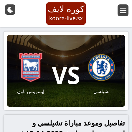
كورة لايف
koora-live.sx
VS
تشيلسي
إبسويتش تاون
تفاصيل وموعد مباراة تشيلسي و