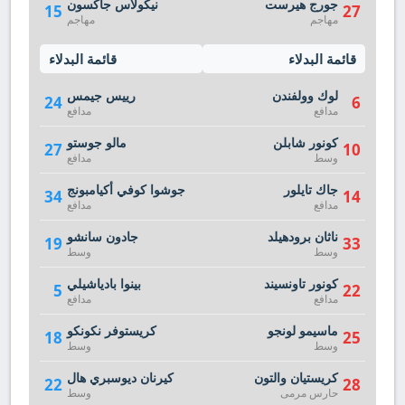
جورج هيرست
نيكولاس جاكسون
15
27
مهاجم
مهاجم
قائمة البدلاء
قائمة البدلاء
لوك وولفندن
رييس جيمس
24
6
مدافع
مدافع
كونور شابلن
مالو جوستو
27
10
وسط
مدافع
جاك تايلور
جوشوا كوفي أكيامبونج
34
14
مدافع
مدافع
ناثان برودهيلد
جادون سانشو
19
33
وسط
وسط
كونور تاونسيند
بينوا بادياشيلي
5
22
مدافع
مدافع
ماسيمو لونجو
كريستوفر نكونكو
18
25
وسط
وسط
كريستيان والتون
كيرنان ديوسبري هال
22
28
حارس مرمى
وسط