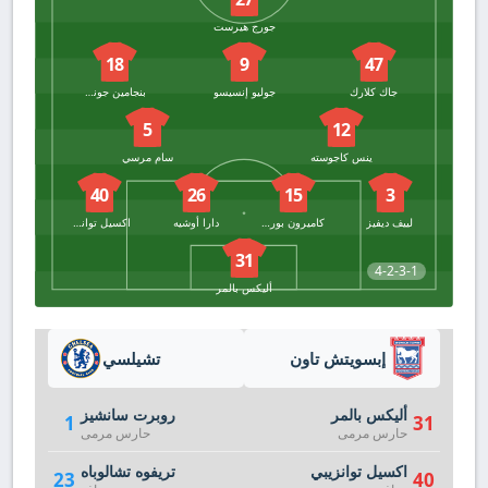
جورج هيرست
18
9
47
جاك كلارك
جوليو إنسيسو
بنجامين جونسون
5
12
ينس كاجوسته
سام مرسي
40
26
15
3
لييف ديفيز
كاميرون بورجس
دارا أوشيه
اكسيل توانزيبي
31
4-2-3-1
أليكس بالمر
إبسويتش تاون
تشيلسي
أليكس بالمر
روبرت سانشيز
1
31
حارس مرمى
حارس مرمى
اكسيل توانزيبي
تريفوه تشالوباه
23
40