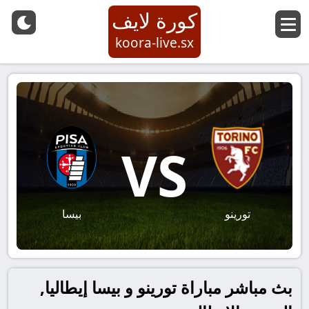
كورة لايف
koora-live.sx
VS
تورينو
بيسا
بث مباشر مباراة تورينو و بيسا إيطاليا,