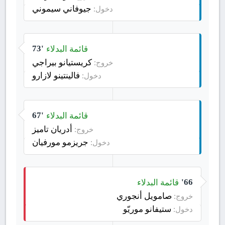
جيوفاني سيموني
دخول:
قائمة البدلاء
73'
كريستيانو بيراجي
خروج:
فالينتينو لازارو
دخول:
قائمة البدلاء
67'
أدريان تاميز
خروج:
جريزمو مورفيان
دخول:
قائمة البدلاء
66'
صامويل أنجوري
خروج:
ستيفانو موريّو
دخول: