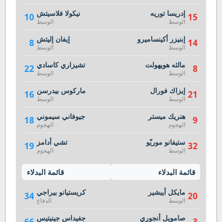
إدريسا توريه
نيكولا فلاسيتش
10
15
الوسط
الوسط
إبنيزر أكينساميرو
إيفان إليتش
8
14
الوسط
الوسط
مالثه هويهولت
تشيزاري كاسادي
22
8
الوسط
الوسط
إيزاك فورال
ماركوس بيدرسن
16
21
الوسط
الوسط
هنريك ميستر
جيوفاني سيموني
18
9
الهجوم
الهجوم
ستيفانو موريّو
تشي أدامز
19
32
الوسط
الهجوم
قائمة البدلاء
قائمة البدلاء
مايكل أيبشير
كريستيانو بيراجي
34
20
الوسط
الدفاع
صامويل أنجوري
جفيداس جينيتيس
66
3