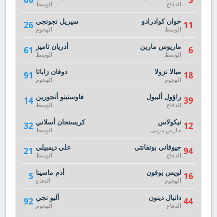
الدفاع
الوسط
خوان كوادرادو
سيريل نجونجي
26
11
الوسط
الهجوم
ماريوس مارين
أدريان تاميز
61
6
الوسط
الوسط
مبالا نزولا
دوفان زاباتا
91
18
الهجوم
الهجوم
راؤول ألبيول
فاوستينو أنجورين
14
39
الدفاع
الوسط
نيكولاس
كريستجان أسلاني
32
12
حارس مرمى
الوسط
جيوفاني بونفانتي
علي ديمبيلي
21
94
الدفاع
الوسط
لويس بوفون
أدم ماسينا
5
16
الهجوم
الدفاع
دانيال دينون
أليو نجي
92
44
الدفاع
الهجوم