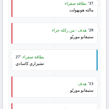
بطاقة صفراء
37'
مالثه هويهولت
هدف - من ركلة جزاء
29'
ستيفانو موريّو
بطاقة صفراء
27'
تشيزاري كاسادي
هدف
13'
ستيفانو موريّو