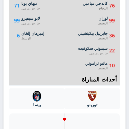
كاندجي مبامبي
ميهاي بوبا
71
76
الدفاع
حارس مرمى
لوران
لابو سيفيرو
99
99
الوسط
حارس مرمى
جابرييل بيكيتشيني
إميرهان إلخان
6
36
الوسط
الوسط
سيموني سكوفيت
22
حارس مرمى
ماتيو تراموني
10
الوسط
أحداث المباراة
تورينو
بيسا