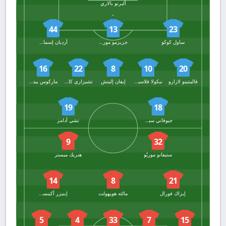
ألبرتو بالاري
44
13
23
ساول كوكو
جريزمو مورفيان
أرديان إسمايلي
16
22
8
10
20
فالينتينو لازارو
نيكولا فلاسيتش
إيفان إليتش
تشيزاري كاسادي
ماركوس بيدرسن
19
18
جيوفاني سيموني
تشي أدامز
9
32
ستيفانو موريّو
هنريك ميستر
14
8
21
إيزاك فورال
مالثه هويهولت
إبنيزر أكينساميرو
5
4
33
7
15