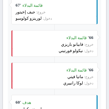
قائمة البدلاء
67'
جيف إخيتور
خروج:
لورينزو كولومبو
دخول:
قائمة البدلاء
66'
فابيانو باريزي
خروج:
نيكولو فورتيني
دخول:
قائمة البدلاء
66'
ماتيا فيتي
خروج:
لوكا رانييري
دخول:
هدف
60'
لورينزو كولومبو