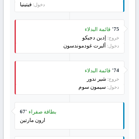
فيتينيا
دخول:
قائمة البدلاء
75'
إدين دجيكو
خروج:
ألبرت غودموندسون
دخول:
قائمة البدلاء
74'
شير ندور
خروج:
سيمون سوم
دخول:
بطاقة صفراء
67'
ارون مارتين