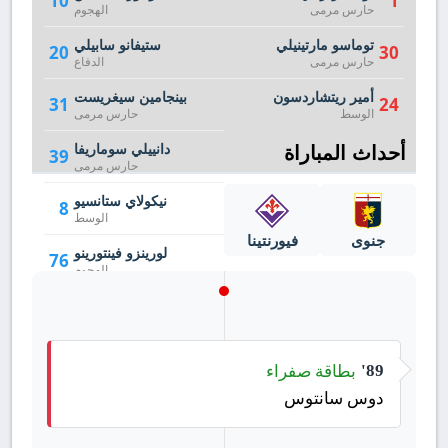
10
1
حارس مرمى
الهجوم
توماسو مارتينيلي
ستيفانو سابيلي
20
30
حارس مرمى
الدفاع
أمير ريتشاردسون
بينجامين سيغريست
31
24
الوسط
حارس مرمى
أحداث المباراة
دانييلي سوماريفا
39
حارس مرمى
نيكولاي ستانسيو
8
الوسط
جنوى
فيورنتينا
لورينزو فينتورينو
76
الهجوم
بطاقة صفراء
89'
دوس سانتوس