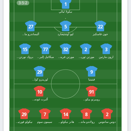
3-5-2
1
نيكولا ليالي
27
5
22
جون فاسكيز
ليو أوستيجارد
أليساندرو ماركاندالي
15
77
32
2
3
ارون مارتين
مورتن ثوريسبي
مورتن فريندروب
ميكائيل إليرتسون
بروك نورتن كافي
29
9
فيتينيا
لورينزو كولومبو
10
91
روبيرتو بيكولي
ألبرت غودموندسون
29
7
14
8
2
دوس سانتوس
رولاندو ماندراجورا
هانز نيكولوسي
سيمون سوم
نيكولو فورتيني