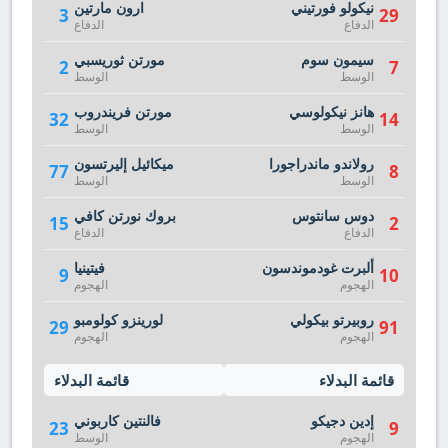
نيكولو فورتيني
ارون مارتين
3
29
الدفاع
الدفاع
سيمون سوم
مورتن ثوريسبي
2
7
الوسط
الوسط
هانز نيكولوسي
مورتن فريندروب
32
14
الوسط
الوسط
رولاندو ماندراجورا
ميكائيل إليرتسون
77
8
الوسط
الوسط
دوس سانتوس
بروك نورتن كافي
15
2
الدفاع
الدفاع
ألبرت غودموندسون
فيتينيا
9
10
الهجوم
الهجوم
روبيرتو بيكولي
لورينزو كولومبو
29
91
الهجوم
الهجوم
قائمة البدلاء
قائمة البدلاء
إدين دجيكو
فالنتين كاربوني
23
9
الهجوم
الوسط