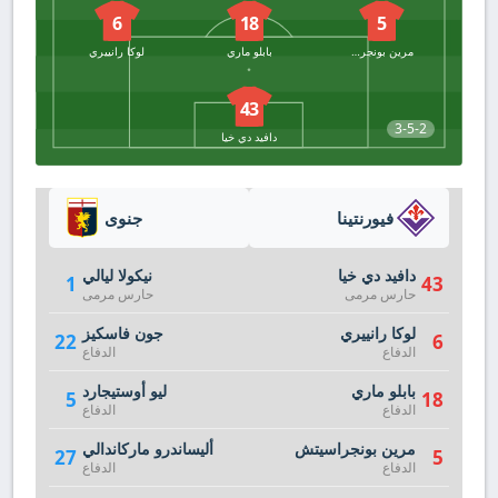
6
18
5
مرين بونجراسيتش
بابلو ماري
لوكا رانييري
43
3-5-2
دافيد دي خيا
فيورنتينا
جنوى
دافيد دي خيا
نيكولا ليالي
1
43
حارس مرمى
حارس مرمى
لوكا رانييري
جون فاسكيز
22
6
الدفاع
الدفاع
بابلو ماري
ليو أوستيجارد
5
18
الدفاع
الدفاع
مرين بونجراسيتش
أليساندرو ماركاندالي
27
5
الدفاع
الدفاع