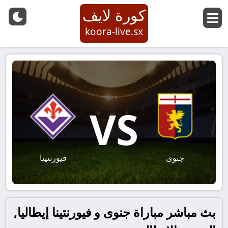
كورة لايف
koora-live.sx
VS
جنوى
فيورنتينا
بث مباشر مباراة جنوى و فيورنتينا إيطاليا,