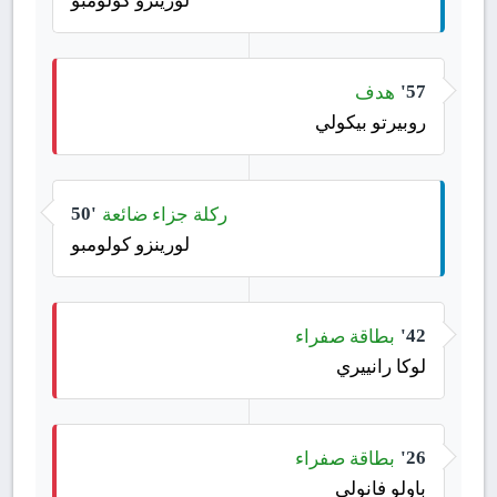
هدف
57'
روبيرتو بيكولي
ركلة جزاء ضائعة
50'
لورينزو كولومبو
بطاقة صفراء
42'
لوكا رانييري
بطاقة صفراء
26'
باولو فانولي