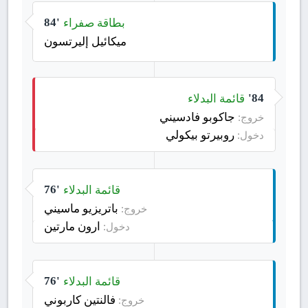
بطاقة صفراء
84'
ميكائيل إليرتسون
قائمة البدلاء
84'
جاكوبو فادسيني
خروج:
روبيرتو بيكولي
دخول:
قائمة البدلاء
76'
باتريزيو ماسيني
خروج:
ارون مارتين
دخول:
قائمة البدلاء
76'
فالنتين كاربوني
خروج: