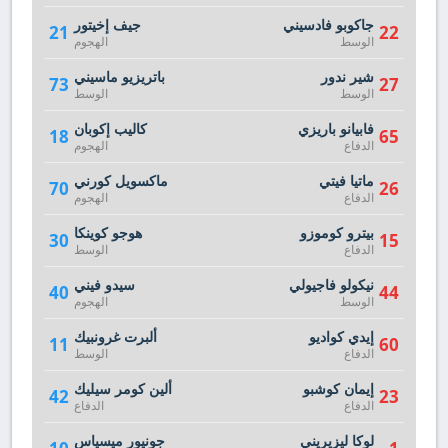
جاكوبو فادسيني
جيف إخيتور
21
22
الوسط
الهجوم
شير ندور
باتريزيو ماسيني
73
27
الوسط
الوسط
فابيانو باريزي
كاليب إكوبان
18
65
الدفاع
الهجوم
ماتيا فيتي
ماكسويل كورني
70
26
الدفاع
الهجوم
بيترو كوموزو
هوجو كوينكا
30
15
الدفاع
الوسط
نيكولو فاجيولي
سيدو فيني
40
44
الوسط
الهجوم
إيدي كواديو
ألبرت غرونبيك
11
60
الدفاع
الوسط
إيمان كوشبو
ألين كومر سيليك
42
23
الدفاع
الدفاع
لوكا ليزيريني
جونيور ميسياس