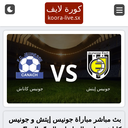
كورة لايف
koora-live.sx
VS
جونيس إيتش
جونيس كاناش
بث مباشر مباراة جونيس إيتش و جونيس