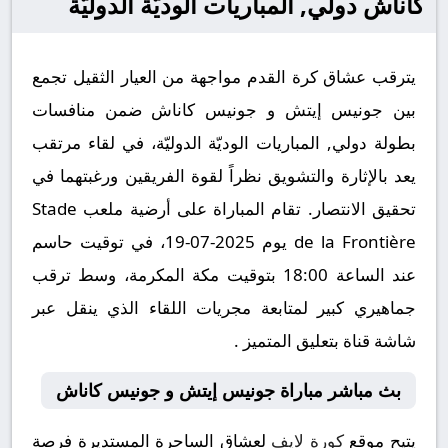
كاناش دولي, المباريات الوديّة الدوليّة
يترقب عشاق كرة القدم مواجهة من العيار الثقيل تجمع
بين جونيس إيتش و جونيس كاناش ضمن منافسات
بطولة دولي, المباريات الوديّة الدوليّة، في لقاء مرتقب
يعد بالإثارة والتشويق نظراً لقوة الفريقين ورغبتهما في
تحقيق الانتصار. تقام المباراة على أرضية ملعب Stade
de la Frontière يوم 2025-07-19، في توقيت حاسم
عند الساعة 18:00 بتوقيت مكة المكرمة، وسط ترقب
جماهيري كبير لمتابعة مجريات اللقاء الذي ينقل عبر
شاشة قناة بتعليق المتميز .
بث مباشر مباراة جونيس إيتش و جونيس كاناش
يتيح موقع
كورة لايف
لعشاق الساحرة المستديرة فرصة