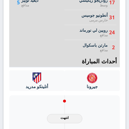
رودريجو ريكيلمي
ديفيد لوبيز
5
17
وسط
مدافع
أنطونيو جوميس
31
حارس مرمى
روبين لي نورماند
24
مدافع
مارتن باسكوال
2
مدافع
أحداث المباراة
جيرونا
أتليتكو مدريد
انتهت