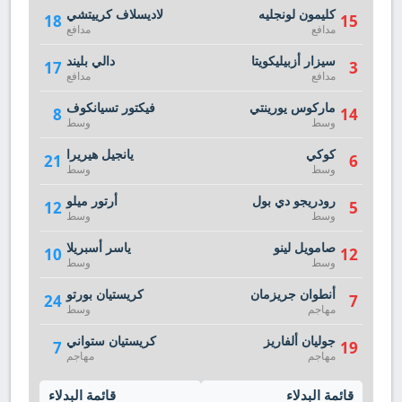
كليمون لونجليه
لاديسلاف كرييتشي
18
15
مدافع
مدافع
سيزار أزبيليكويتا
دالي بليند
17
3
مدافع
مدافع
ماركوس يورينتي
فيكتور تسيانكوف
8
14
وسط
وسط
كوكي
يانجيل هيريرا
21
6
وسط
وسط
رودريجو دي بول
أرتور ميلو
12
5
وسط
وسط
صامويل لينو
ياسر أسبريلا
10
12
وسط
وسط
أنطوان جريزمان
كريستيان بورتو
24
7
مهاجم
وسط
جوليان ألفاريز
كريستيان ستواني
7
19
مهاجم
مهاجم
قائمة البدلاء
قائمة البدلاء