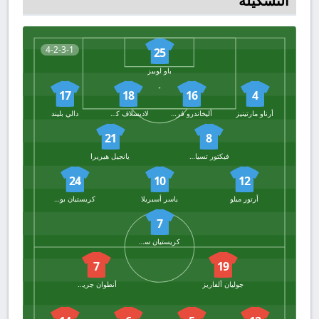
التشكيلة
4-2-3-1
25
باو لوبيز
17
18
16
4
أرناو مارتينيز
أليخاندرو فرانسيس
لاديسلاف كرييتشي
دالي بليند
21
8
فيكتور تسيانكوف
يانجيل هيريرا
24
10
12
أرتور ميلو
ياسر أسبريلا
كريستيان بورتو
7
كريستيان ستواني
7
19
جوليان ألفاريز
أنطوان جريزمان