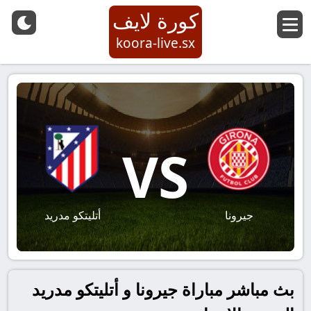
كورة لايف
koora-live.sx
VS
جيرونا
أتليتكو مدريد
بث مباشر مباراة جيرونا و أتليتكو مدريد