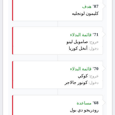
هدف
87'
كليمون لونجليه
قائمة البدلاء
71'
صامويل لينو
خروج:
أنخل كوريا
دخول:
قائمة البدلاء
70'
كوكي
خروج:
كونور جالاجر
دخول:
مساعدة
68'
رودريجو دي بول