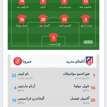
14
6
5
12
صامويل لينو
رودريجو دي بول
كوكي
ماركوس يورينتي
16
20
15
3
سيزار أزبيليكويتا
كليمون لونجليه
أكسيل فيتسل
ناويل مولينا
1
4-4-2
هوراتسيو مولدوفان
أتليتكو مدريد
جيرونا
هوراتسيو مولدوفان
باو لوبيز
25
1
حارس مرمى
حارس مرمى
ناويل مولينا
أرناو مارتينيز
4
16
مدافع
مدافع
أكسيل فيتسل
أليخاندرو فرانسيس
16
20
وسط
مدافع