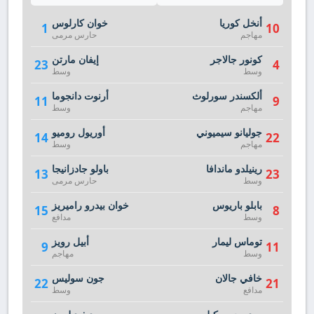
أنخل كوريا
خوان كارلوس
1
10
مهاجم
حارس مرمى
كونور جالاجر
إيفان مارتن
23
4
وسط
وسط
ألكسندر سورلوث
أرنوت دانجوما
11
9
مهاجم
وسط
جوليانو سيميوني
أوريول روميو
14
22
مهاجم
وسط
رينيلدو ماندافا
باولو جادزانيجا
13
23
وسط
حارس مرمى
بابلو باريوس
خوان بيدرو راميريز
15
8
وسط
مدافع
توماس ليمار
أبيل رويز
9
11
وسط
مهاجم
خافي جالان
جون سوليس
22
21
مدافع
وسط