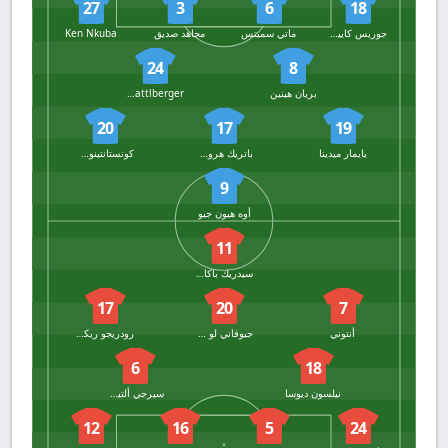
27
3
6
18
جوريس كاييمبي
ماتي سميتس
مجاهد صديق
Ken Nkuba
24
8
بريان هينين
Nikolas Sattlberger
20
17
19
يايمار ميدينا
باتريك هروسوفسكي
كونستانتينوس كاريتساس
9
أوه هيون جيو
11
سيدريك باكامبو
17
20
7
أنتوني
جيوفاني لو سيلسو
رودريجو ريكيلمي
6
18
نيلسون ديوسا
سيرجي ألتيميرا
12
16
5
24