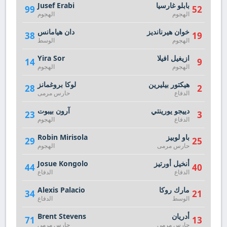
بابلو غارسيا
Jusef Erabi
99
52
الهجوم
الهجوم
خوان هيرنانديز
دان هيامانس
38
19
الهجوم
الوسط
ازيغيل افيلا
Yira Sor
14
9
الهجوم
الهجوم
هيكتور بيليرين
لوكا بروغمانز
28
2
الدفاع
حارس مرمى
دييجو يورينتي
آرون بيبوت
23
3
الدفاع
الهجوم
باو لوبيز
Robin Mirisola
29
25
حارس مرمى
الهجوم
أنخيل أورتيز
Josue Kongolo
44
40
الدفاع
الدفاع
مارك روكا
Alexis Palacio
34
21
الوسط
الدفاع
أدريان
Brent Stevens
71
13
حارس مرمى
حارس مرمى