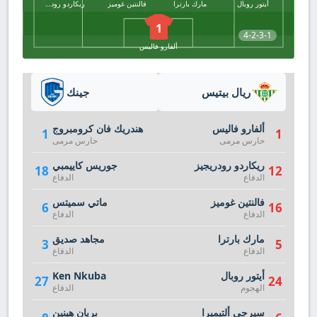
أيتور روبال
مارك بارترا
فالنتين غوميز
ريكاردو رودريجيز
1
4-2-3-1
ألفارو فاليس
ريال بيتيس
جينك
ألفارو فاليس
هندريك فان كرومبروج
1
1
حارس مرمى
حارس مرمى
ريكاردو رودريجيز
جوريس كاييمبي
18
12
الدفاع
الدفاع
فالنتين غوميز
ماتي سميتس
6
16
الدفاع
الدفاع
مارك بارترا
مجاهد صديق
3
5
الدفاع
الدفاع
أيتور روبال
Ken Nkuba
27
24
الهجوم
الدفاع
سيرجي ألتيميرا
بريان هينين