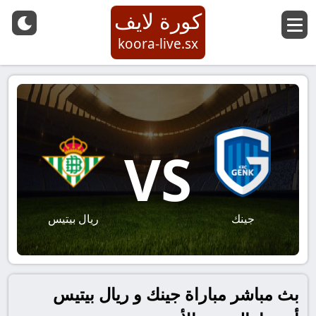
كورة لايف
koora-live.sx
VS
جينك
ريال بيتيس
بث مباشر مباراة جينك و ريال بيتيس