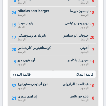
8
6
الوسط
الوسط
نيلسون ديوسا
Nikolas Sattlberger
24
18
الوسط
الوسط
رودريجو ريكيلمي
يايمار ميدينا
19
17
الهجوم
الدفاع
جيوفاني لو سيلسو
باتريك هروسوفسكي
17
20
الوسط
الوسط
أنتوني
كونستانتينوس كاريتساس
20
7
الهجوم
الوسط
سيدريك باكامبو
أوه هيون جيو
9
11
الهجوم
الهجوم
قائمة البدلاء
قائمة البدلاء
عبدالصمد الزلزولي
نوح أديديجي-ستيرنبرغ
32
10
الهجوم
الهجوم
بابلو فورنالس
إبراهيم سوري
21
8
الوسط
الوسط