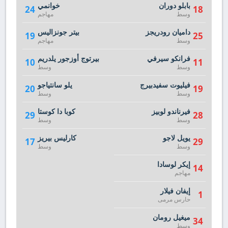
بابلو دوران
خوانمي
24
18
وسط
مهاجم
داميان رودريجز
بيتر جونزاليس
19
25
وسط
مهاجم
فرانكو سيرفي
بيرتوج أوزجور يلدريم
10
11
وسط
وسط
فيليوت سفيدبيرج
يلو سانتياجو
20
19
وسط
وسط
فيرناندو لوبيز
كوبا دا كوستا
29
28
وسط
وسط
يويل لاجو
كارليس بيريز
17
29
وسط
وسط
إيكر لوسادا
14
مهاجم
إيفان فيلار
1
حارس مرمى
ميغيل رومان
34
وسط