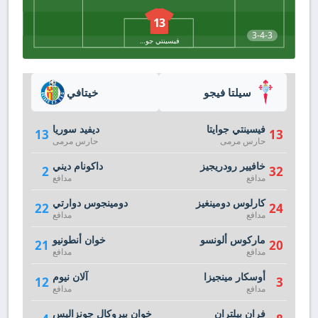
13
3-4-3
فيسينتي جوايتا
سيلتا فيجو
خيتافي
فيسينتي جوايتا
ديفيد سوريا
13
13
حارس مرمى
حارس مرمى
خافيير رودريجيز
داكونام ديني
2
32
مدافع
مدافع
كارلوس دومينغيز
دومينجوس دوارتي
22
24
مدافع
مدافع
ماركوس ألونسو
خوان أنطونيو
21
20
مدافع
مدافع
أوسكار مينجيزا
آلان نيوم
12
3
مدافع
مدافع
فران بيلتران
خوان بيروكال جونزاليس