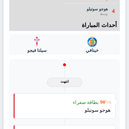
هوجو سوتيلو
4
وسط
أحداث المباراة
خيتافي
سيلتا فيجو
انتهت
بطاقة صفراء
90'
+3
هوجو سوتيلو