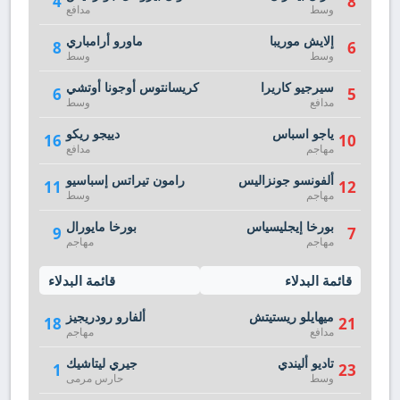
4
8
وسط
مدافع
إلايش موريبا
ماورو أرامباري
8
6
وسط
وسط
سيرجيو كاريرا
كريسانتوس أوجونا أوتشي
6
5
مدافع
وسط
ياجو اسباس
دييجو ريكو
16
10
مهاجم
مدافع
ألفونسو جونزاليس
رامون تيراتس إسباسيو
11
12
مهاجم
وسط
بورخا إيجليسياس
بورخا مايورال
9
7
مهاجم
مهاجم
قائمة البدلاء
قائمة البدلاء
ميهايلو ريستيتش
ألفارو رودريجيز
18
21
مدافع
مهاجم
تاديو أليندي
جيري ليتاشيك
1
23
وسط
حارس مرمى