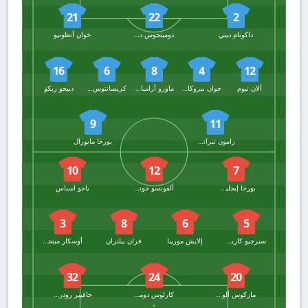
21
22
2
داكونام ديني
دومينجوس دوارتي
خوان أنطونيو
16
6
8
4
12
آلان نيوم
خوان بيروكال جونزاليس
ماورو أرامباري
كريسانتوس أوجونا أوتشي
دييجو ريكو
9
11
رامون تيراتس إسباسيو
بورخا مايورال
10
12
7
بورخا إيجليسياس
ألفونسو جونزاليس
ياجو اسباس
3
8
6
5
سيرجيو كاريرا
إلايش موريبا
فران بيلتران
أوسكار مينجيزا
32
24
20
ماركوس ألونسو
كارلوس دومينغيز
خافيير رودريجيز