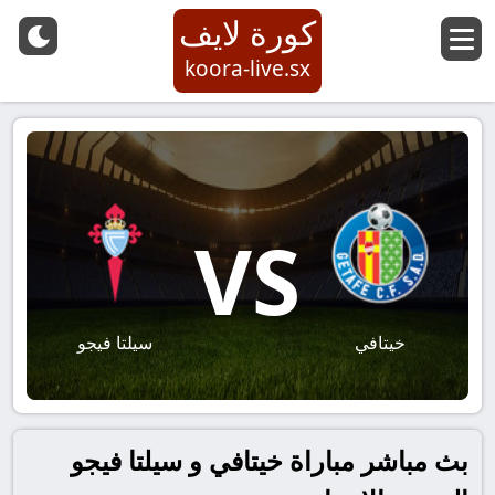
كورة لايف
koora-live.sx
VS
خيتافي
سيلتا فيجو
بث مباشر مباراة خيتافي و سيلتا فيجو