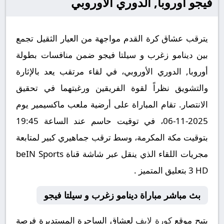
فيجو أوروبا, الدوري الأوروبي
يترقب عشاق كرة القدم مواجهة من العيار الثقيل تجمع
بين دينامو زغرب و سيلتا فيجو ضمن منافسات بطولة
أوروبا, الدوري الأوروبي، في لقاء مرتقب يعد بالإثارة
والتشويق نظراً لقوة الفريقين ورغبتهما في تحقيق
الانتصار. تقام المباراة على أرضية ملعب ماكسيمير يوم
2025-11-06، في توقيت حاسم عند الساعة 19:45
بتوقيت مكة المكرمة، وسط ترقب جماهيري كبير لمتابعة
مجريات اللقاء الذي ينقل عبر شاشة قناة beIN Sports
3 HD بتعليق المتميز .
بث مباشر مباراة دينامو زغرب و سيلتا فيجو
يتيح موقع
كورة لايف
لعشاق الساحرة المستديرة فرصة