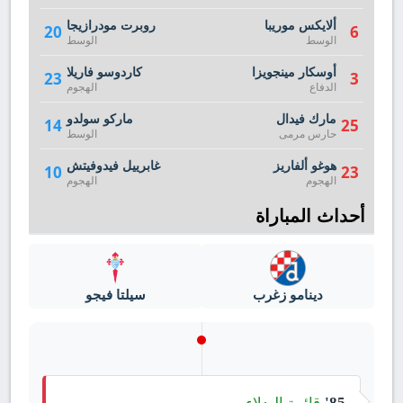
ألايكس موريبا
روبرت مودرازيجا
20
6
الوسط
الوسط
أوسكار مينجويزا
كاردوسو فاريلا
23
3
الدفاع
الهجوم
مارك فيدال
ماركو سولدو
14
25
حارس مرمى
الوسط
هوغو ألفاريز
غابرييل فيدوفيتش
10
23
الهجوم
الهجوم
أحداث المباراة
دينامو زغرب
سيلتا فيجو
قائمة البدلاء
85'