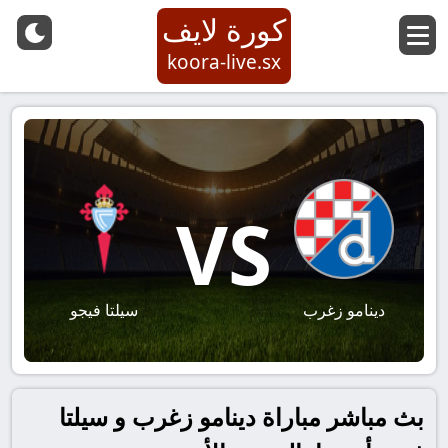
كورة لايف
koora-live.sx
VS
دينامو زغرب
سيلتا فيجو
بث مباشر مباراة دينامو زغرب و سيلتا