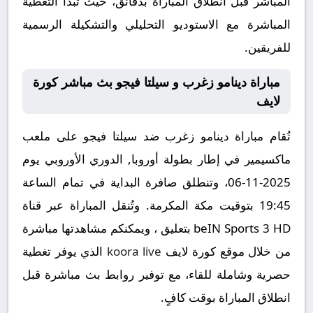
المباشر قبل انطلاق المباراة بدقائق، حيث تبدأ التغطية
المباشرة مع الاستوديو التحليلي والتشكيلة الرسمية
للفريقين.
مباراة دينامو زغرب و سيلتا فيجو بث مباشر كورة
لايف
تُقام مباراة دينامو زغرب ضد سيلتا فيجو على ملعب
ماكسيمير في إطار بطولة أوروبا, الدوري الأوروبي يوم
2025-11-06، وتنطلق صافرة البداية في تمام الساعة
19:45 بتوقيت مكة المكرمة. وتُنقل المباراة عبر قناة
beIN Sports 3 HD بتعليق ، ويمكنكم مشاهدتها مباشرة
من خلال موقع كورة لايف
koora live
الذي يوفر تغطية
حصرية وشاملة للقاء، مع توفير روابط بث مباشرة قبل
انطلاق المباراة بوقت كافٍ.