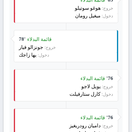
هوغو سوتيلو
خروج:
ميغيل رومان
دخول:
قائمة البدلاء
78'
جونزالو فيار
خروج:
يها زاجك
دخول:
قائمة البدلاء
76'
يويل لاجو
خروج:
كارل ستارفيلت
دخول:
قائمة البدلاء
76'
داميان رودريغيز
خروج: