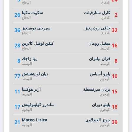
الدفاع
الدفاع
كارل ستارفيلت
سكوت مكينا
26
2
الدفاع
الدفاع
خافي رودريغيز
سيرجي دومينغيز
36
32
الدفاع
الدفاع
ميغيل رومان
كيفن ثوفيل كاثرين
28
16
الوسط
الدفاع
فران بيلتران
يها زاجك
8
8
الوسط
الوسط
ياجو أسباس
ديان لوبيتشيتش
77
10
الهجوم
الوسط
بريان سرقسطة
آربر هوكسا
11
15
الهجوم
الهجوم
بابلو دوران
ساندرو كولينوفيتش
17
18
الهجوم
الهجوم
جونز العبدلاوي
Mateo Lisica
21
39
الهجوم
الهجوم