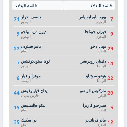
قائمة البدلاء
قائمة البدلاء
بورخا ايجليسياس
منصف بقرار
71
7
الهجوم
الهجوم
فيران جوتلجا
ديون درينا بيلجو
9
9
الهجوم
الهجوم
يويل لاجو
ماتيو فينلوف
22
29
الدفاع
الدفاع
داميان رودريغيز
لوكا ستويكوفيتش
7
14
الوسط
الهجوم
هوغو سوتيلو
جونزالو فيار
6
22
الوسط
الوسط
ماركوس الونسو
إيفان فيليبوفيتش
44
20
الدفاع
حارس مرمى
سيرجيو كاريرا
نيكو جاليسيتش
15
5
الدفاع
الدفاع
مانو فرنانديز
نوا ميكيك
35
12
الدفاع
الدفاع