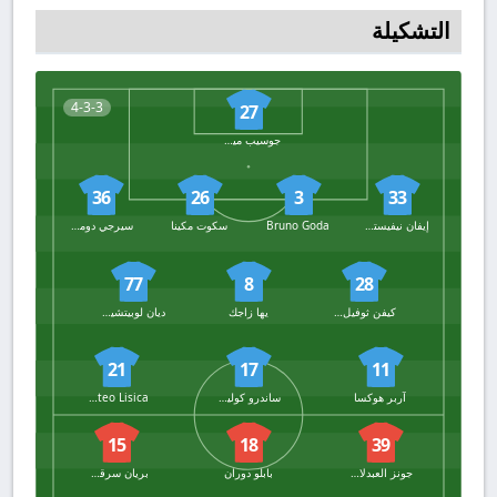
التشكيلة
4-3-3
27
جوسيب ميشيتش
36
26
3
33
إيفان نيفيستيتش
Bruno Goda
سكوت مكينا
سيرجي دومينغيز
77
8
28
كيفن ثوفيل كاثرين
يها زاجك
ديان لوبيتشيتش
21
17
11
آربر هوكسا
ساندرو كولينوفيتش
Mateo Lisica
15
18
39
جونز العبدلاوي
بابلو دوران
بريان سرقسطة