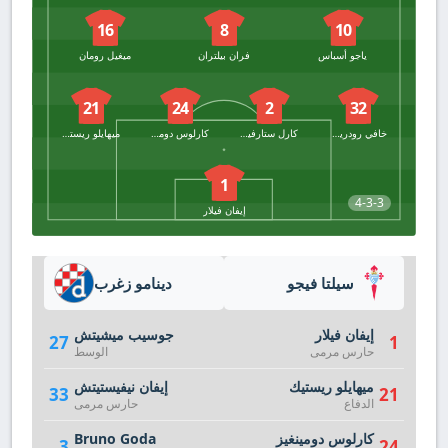
16
8
10
ياجو أسباس
فران بيلتران
ميغيل رومان
21
24
2
32
خافي رودريغيز
كارل ستارفيلت
كارلوس دومينغيز
ميهايلو ريستيك
1
4-3-3
إيفان فيلار
سيلتا فيجو
دينامو زغرب
إيفان فيلار
جوسيب ميشيتش
27
1
حارس مرمى
الوسط
ميهايلو ريستيك
إيفان نيفيستيتش
33
21
الدفاع
حارس مرمى
كارلوس دومينغيز
Bruno Goda
3
24