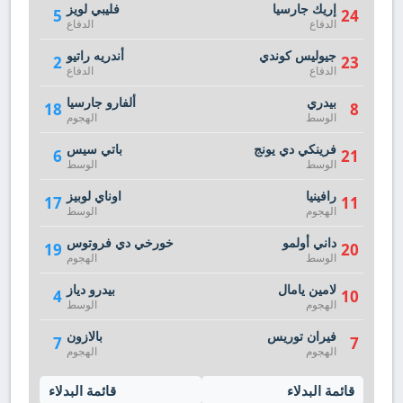
إريك جارسيا
فليبي لويز
5
24
الدفاع
الدفاع
جيوليس كوندي
أندريه راتيو
2
23
الدفاع
الدفاع
بيدري
ألفارو جارسيا
18
8
الوسط
الهجوم
فرينكي دي يونج
باتي سيس
6
21
الوسط
الوسط
رافينيا
اوناي لوبيز
17
11
الهجوم
الوسط
داني أولمو
خورخي دي فروتوس
19
20
الوسط
الهجوم
لامين يامال
بيدرو دياز
4
10
الهجوم
الوسط
فيران توريس
بالازون
7
7
الهجوم
الهجوم
قائمة البدلاء
قائمة البدلاء