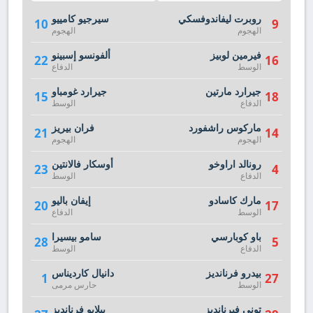
روبرت ليفاندوفسكي
سيرجيو كامييو
10
9
الهجوم
الهجوم
فيرمين لوبيز
ألفونسو إسبينو
22
16
الوسط
الدفاع
جيرارد مارتين
جيرارد غومباو
15
18
الدفاع
الوسط
ماركوس راشفورد
فران بيريز
21
14
الهجوم
الهجوم
رونالد اراوخو
أوسكار فالانتين
23
4
الدفاع
الوسط
مارك كاسادو
إيفان باليو
20
17
الوسط
الدفاع
باو كوبارسي
سامو بيسيرا
28
5
الدفاع
الوسط
بيدرو فرنانديز
دانيال كارديناس
1
27
الوسط
حارس مرمى
توني فيرنانديز
بيلايو فرنانديز