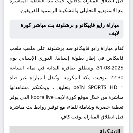
قبل انطلاق المباراة بدقائق، حيث تبدأ التغطية المباشرة
مع الاستوديو التحليلي والتشكيلة الرسمية للفريقين.
مباراة رايو فاييكانو و برشلونة بث مباشر كورة
لايف
تُقام مباراة رايو فاييكانو ضد برشلونة على ملعب ملعب
فاييكاس في إطار بطولة إسبانيا, الدوري الإسباني يوم
2025-08-31، وتنطلق صافرة البداية في تمام الساعة
22:30 بتوقيت مكة المكرمة. وتُنقل المباراة عبر قناة
beIN SPORTS HD 1 بتعليق ، ويمكنكم مشاهدتها
مباشرة من خلال موقع كورة لايف
koora live
الذي يوفر
تغطية حصرية وشاملة للقاء، مع توفير روابط بث مباشرة
قبل انطلاق المباراة بوقت كافٍ.
التشكيلة