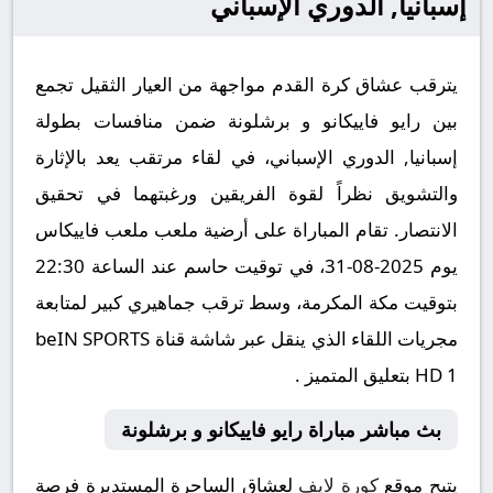
إسبانيا, الدوري الإسباني
يترقب عشاق كرة القدم مواجهة من العيار الثقيل تجمع
بين رايو فاييكانو و برشلونة ضمن منافسات بطولة
إسبانيا, الدوري الإسباني، في لقاء مرتقب يعد بالإثارة
والتشويق نظراً لقوة الفريقين ورغبتهما في تحقيق
الانتصار. تقام المباراة على أرضية ملعب ملعب فاييكاس
يوم 2025-08-31، في توقيت حاسم عند الساعة 22:30
بتوقيت مكة المكرمة، وسط ترقب جماهيري كبير لمتابعة
مجريات اللقاء الذي ينقل عبر شاشة قناة beIN SPORTS
HD 1 بتعليق المتميز .
بث مباشر مباراة رايو فاييكانو و برشلونة
يتيح موقع
كورة لايف
لعشاق الساحرة المستديرة فرصة