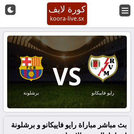
كورة لايف
koora-live.sx
VS
رايو فاييكانو
برشلونة
بث مباشر مباراة رايو فاييكانو و برشلونة