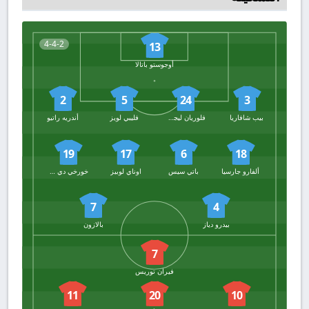
4-4-2
13
أوجوستو باتالا
2
5
24
3
بيب شافاريا
فلوريان ليجويني
فليبي لويز
أندريه راتيو
19
17
6
18
ألفارو جارسيا
باتي سيس
اوناي لوبيز
خورخي دي فروتوس
7
4
بيدرو دياز
بالازون
7
فيران توريس
11
20
10