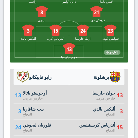
لامين يامال
داني أولمو
رافينيا
8
21
فرينكي دي يونج
بيدري
3
15
24
23
جيوليس كوندي
إريك جارسيا
أندرياس كريستينسن
أليكس بالدي
13
4-2-3-1
جوان جارسيا
برشلونة
رايو فاييكانو
جوان جارسيا
أوجوستو باتالا
13
13
حارس مرمى
حارس مرمى
أليكس بالدي
بيب شافاريا
3
3
الدفاع
الدفاع
أندرياس كريستينسن
فلوريان ليجويني
24
15
الدفاع
الدفاع