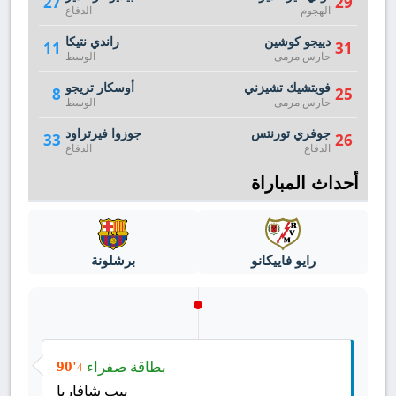
27
29
الهجوم
الدفاع
دييجو كوشين
راندي نتيكا
11
31
حارس مرمى
الوسط
فويتشيك تشيزني
أوسكار تريجو
8
25
حارس مرمى
الوسط
جوفري تورنتس
جوزوا فيرتراود
33
26
الدفاع
الدفاع
أحداث المباراة
رايو فاييكانو
برشلونة
بطاقة صفراء
90'
4
بيب شافاريا