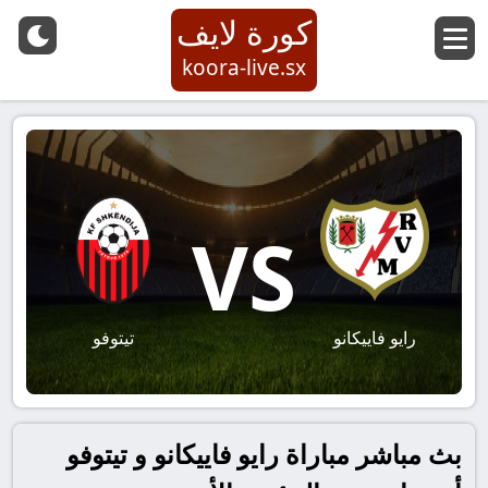
كورة لايف
koora-live.sx
VS
رايو فاييكانو
تيتوفو
بث مباشر مباراة رايو فاييكانو و تيتوفو