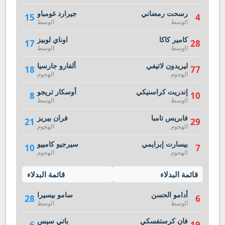
رسحت رمضاني
جيرارد غومباو
15
4
الوسط
الوسط
كامير كاكا
اوناي لوبيز
17
28
الوسط
الوسط
ليريدون لاتيفي
ألفارو جارسيا
18
77
الهجوم
الهجوم
إندريت كراسنيكي
أوسكار تريجو
8
10
الوسط
الوسط
فابريس تامبا
فران بيريز
21
29
الهجوم
الهجوم
بيسارت إبرايمي
سيرجيو كامييو
10
7
الهجوم
الهجوم
قائمة البدلاء
قائمة البدلاء
أدامو الحسن
سامو بيسيرا
28
6
الوسط
الوسط
فان كرستفسكي
باتي سيس
6
19