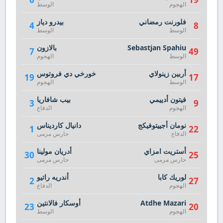
الهجوم
الوسط
فلورنت رمضاني
بيدرو دياز
4
8
الوسط
الوسط
Sebastjan Spahiu
بالازون
7
49
الوسط
الهجوم
أربين زينولاي
خورخي دي فروتوس
19
17
الوسط
الهجوم
فيتون أدييمي
بيب شافاريا
3
9
الهجوم
الدفاع
نومان أجييتوفيكج
دانيال كارديناس
1
22
الدفاع
حارس مرمى
أستريت امزاي
أدريان مولينا
30
25
حارس مرمى
حارس مرمى
لوريك كابا
أندريه راتيو
2
27
الهجوم
الدفاع
Atdhe Mazari
أوسكار فالانتين
23
20
الهجوم
الوسط