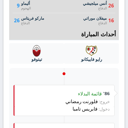
أنس ميلجيشي
أليماو
9
26
الدفاع
الهجوم
ميفلان موراتي
ماركو فريتاس
26
16
الدفاع
الدفاع
أحداث المباراة
رايو فاييكانو
تيتوفو
قائمة البدلاء
86'
فلورنت رمضاني
خروج:
فابريس تامبا
دخول: