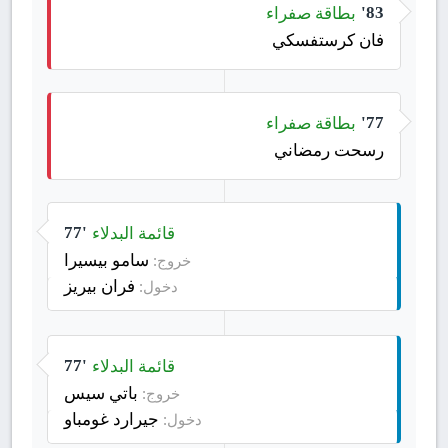
بطاقة صفراء
83'
فان كرستفسكي
بطاقة صفراء
77'
رسحت رمضاني
قائمة البدلاء
77'
سامو بيسيرا
خروج:
فران بيريز
دخول:
قائمة البدلاء
77'
باتي سيس
خروج:
جيرارد غومباو
دخول: