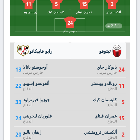
11
5
15
2
ألكسندر ترومتشي
عمران فيتاي
كليسمان كيك
رونالدو ويبستر
24
4-2-3-1
بابوكار جاي
تيتوفو
رايو فاييكانو
بابوكار جاي
أوجوستو باتالا
13
24
حارس مرمى
حارس مرمى
رونالدو ويبستر
ألفونسو إسبينو
22
11
الدفاع
الدفاع
كليسمان كيك
جوزوا فيرتراود
33
5
الدفاع
الدفاع
عمران فيتاي
فلوريان ليجويني
24
15
الدفاع
الدفاع
ألكسندر ترومتشي
إيفان باليو
20
2
الدفاع
الدفاع