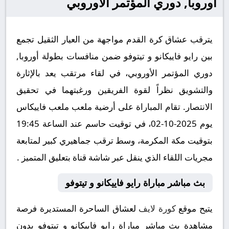
أوروبا, دوري المؤتمر الأوروبي
يترقب عشاق كرة القدم مواجهة من العيار الثقيل تجمع
بين رايو فاييكانو و تيتوفو ضمن منافسات بطولة أوروبا,
دوري المؤتمر الأوروبي، في لقاء مرتقب يعد بالإثارة
والتشويق نظراً لقوة الفريقين ورغبتهما في تحقيق
الانتصار. تقام المباراة على أرضية ملعب ملعب فاييكاس
يوم 2025-10-02، في توقيت حاسم عند الساعة 19:45
بتوقيت مكة المكرمة، وسط ترقب جماهيري كبير لمتابعة
مجريات اللقاء الذي ينقل عبر شاشة قناة بتعليق المتميز .
بث مباشر مباراة رايو فاييكانو و تيتوفو
يتيح موقع
كورة لايف
لعشاق الساحرة المستديرة فرصة
مشاهدة بث مباشر مباراة رايو فاييكانو و تيتوفو بدون