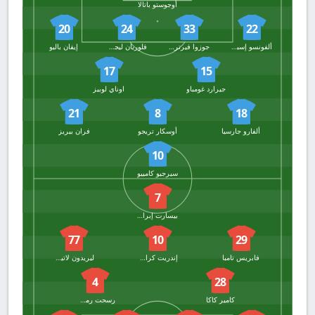
أوجوستو باتالا
20
24
33
22
ألفونسو إسبينو
جوزوا فيرتراود
فلوريان ليجويني
إيفان باليو
17
15
جيرارد غومباو
اوناي لوبيز
21
8
18
ألفارو جارسيا
أوسكار تريجو
فران بيريز
10
سيرجيو كامييو
7
بيسارت إبرايمي
77
10
29
فابريس تامبا
إندريت كراسنيكي
ليريدون لاتيفي
4
28
كامير كاكا
رسحت رمضاني