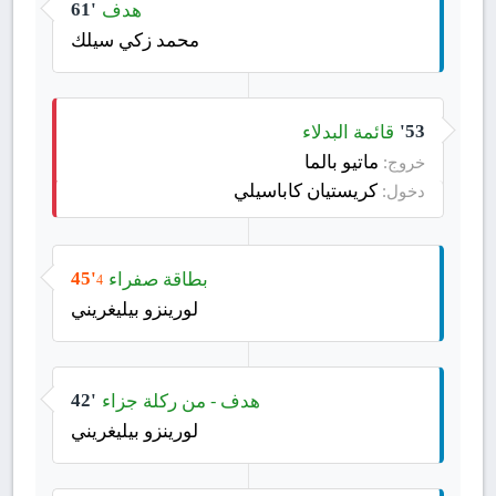
هدف
61'
محمد زكي سيلك
قائمة البدلاء
53'
ماتيو بالما
خروج:
كريستيان كاباسيلي
دخول:
بطاقة صفراء
45'
4
لورينزو بيليغريني
هدف - من ركلة جزاء
42'
لورينزو بيليغريني