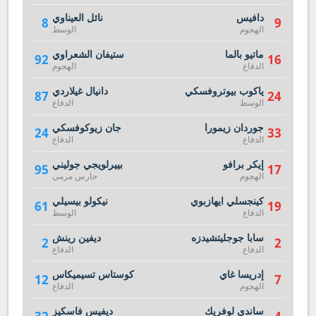
دافيس
نائل العيناوي
8
9
الهجوم
الوسط
ماتيو بالما
ستيفان الشعراوي
92
16
الدفاع
الهجوم
ياكوب بيوتروفسكي
دانيال غيلاردي
87
24
الوسط
الدفاع
جوردان زيمورا
جان زيوكوفسكي
24
33
الدفاع
الدفاع
إيكر برافو
بييرلويجي جوليني
95
17
الهجوم
حارس مرمى
كينجسلي ايهازبوي
نيكولو بيسيلي
61
19
الدفاع
الوسط
سابا جوجليتشيدزه
ديفين رينش
2
2
الدفاع
الدفاع
إدريسا غاي
كوستاس تسيميكاس
12
7
الهجوم
الدفاع
ساندي لوفريك
ديفيس فاسكيز