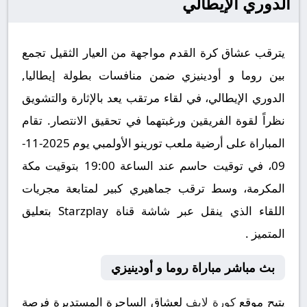
الدوري الإيطالي
يترقب عشاق كرة القدم مواجهة من العيار الثقيل تجمع
بين روما و أودينيزي ضمن منافسات بطولة إيطاليا,
الدوري الإيطالي، في لقاء مرتقب يعد بالإثارة والتشويق
نظراً لقوة الفريقين ورغبتهما في تحقيق الانتصار. تقام
المباراة على أرضية ملعب تورينو الأولمبي يوم 2025-11-
09، في توقيت حاسم عند الساعة 19:00 بتوقيت مكة
المكرمة، وسط ترقب جماهيري كبير لمتابعة مجريات
اللقاء الذي ينقل عبر شاشة قناة Starzplay بتعليق
المتميز .
بث مباشر مباراة روما و أودينيزي
يتيح موقع
كورة لايف
لعشاق الساحرة المستديرة فرصة