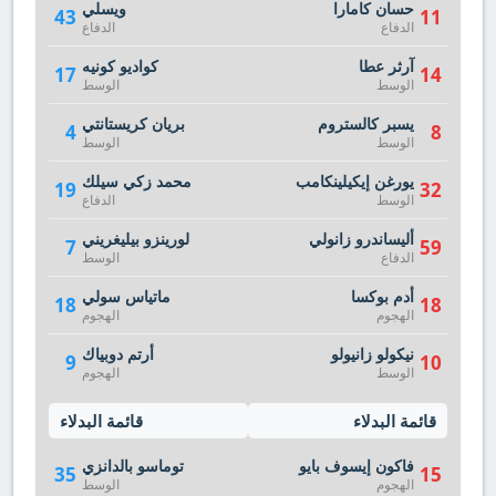
حسان كامارا
ويسلي
43
11
الدفاع
الدفاع
آرثر عطا
كواديو كونيه
17
14
الوسط
الوسط
يسبر كالستروم
بريان كريستانتي
4
8
الوسط
الوسط
يورغن إيكيلينكامب
محمد زكي سيلك
19
32
الوسط
الدفاع
أليساندرو زانولي
لورينزو بيليغريني
7
59
الدفاع
الوسط
أدم بوكسا
ماتياس سولي
18
18
الهجوم
الهجوم
نيكولو زانيولو
أرتم دوبياك
9
10
الوسط
الهجوم
قائمة البدلاء
قائمة البدلاء
فاكون إيسوف بايو
توماسو بالدانزي
35
15
الهجوم
الوسط