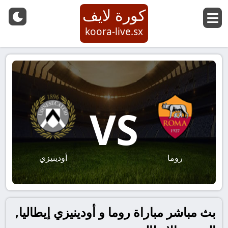
كورة لايف
koora-live.sx
VS
روما
أودينيزي
بث مباشر مباراة روما و أودينيزي إيطاليا,