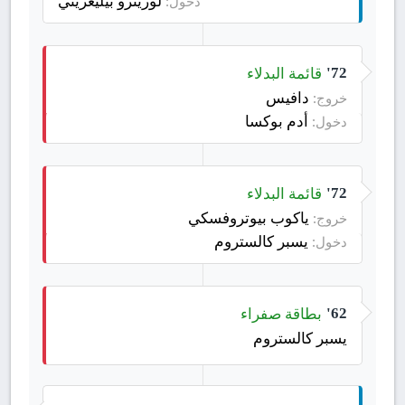
لورينزو بيليغريني
دخول:
قائمة البدلاء
72'
دافيس
خروج:
أدم بوكسا
دخول:
قائمة البدلاء
72'
ياكوب بيوتروفسكي
خروج:
يسبر كالستروم
دخول:
بطاقة صفراء
62'
يسبر كالستروم