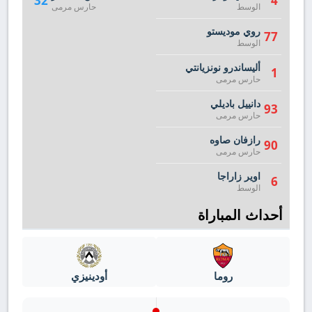
32
4
الوسط
حارس مرمى
روي موديستو
77
الوسط
أليساندرو نونزيانتي
1
حارس مرمى
دانييل باديلي
93
حارس مرمى
رازفان صاوه
90
حارس مرمى
اوير زاراجا
6
الوسط
أحداث المباراة
روما
أودينيزي