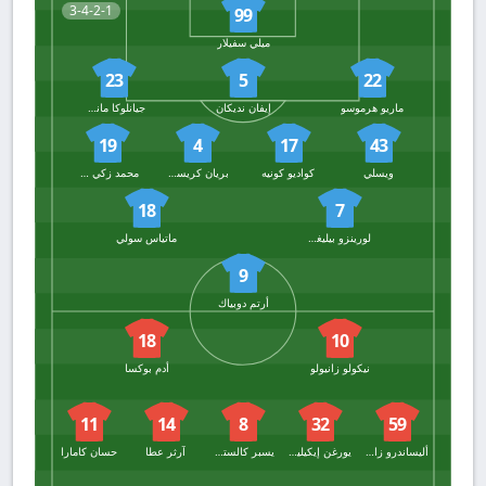
3-4-2-1
99
ميلي سفيلار
23
5
22
ماريو هرموسو
إيفان نديكان
جيانلوكا مانشيني
19
4
17
43
ويسلي
كواديو كونيه
بريان كريستانتي
محمد زكي سيلك
18
7
لورينزو بيليغريني
ماتياس سولي
9
أرتم دوبياك
18
10
نيكولو زانيولو
أدم بوكسا
11
14
8
32
59
أليساندرو زانولي
يورغن إيكيلينكامب
يسبر كالستروم
آرثر عطا
حسان كامارا