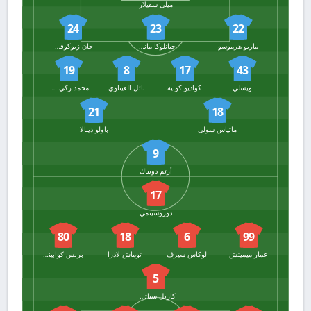
ميلي سفيلار
24
23
22
ماريو هرموسو
جيانلوكا مانشيني
جان زيوكوفسكي
19
8
17
43
ويسلي
كواديو كونيه
نائل العيناوي
محمد زكي سيلك
21
18
ماتياس سولي
باولو ديبالا
9
أرتم دوبياك
17
دوروسينمي
80
18
6
99
عمار ميميتش
لوكاس سيرف
توماش لادرا
برنس كوابينا أدو
5
كاريل سباتشيل