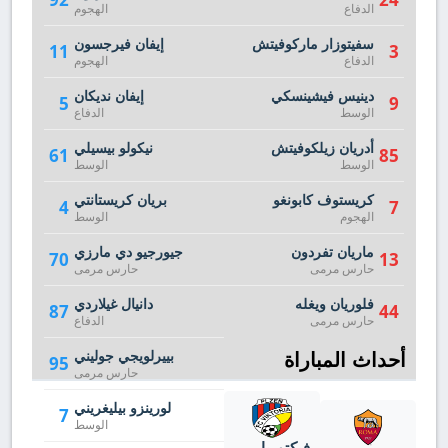
الدفاع
الهجوم
سفيتوزار ماركوفيتش
إيفان فيرجسون
11
3
الدفاع
الهجوم
دينيس فيشينسكي
إيفان نديكان
5
9
الوسط
الدفاع
أدريان زيلكوفيتش
نيكولو بيسيلي
61
85
الوسط
الوسط
كريستوف كابونغو
بريان كريستانتي
4
7
الهجوم
الوسط
ماريان تفردون
جيورجيو دي مارزي
70
13
حارس مرمى
حارس مرمى
فلوريان ويغله
دانيال غيلاردي
87
44
حارس مرمى
الدفاع
أحداث المباراة
بييرلويجي جوليني
95
حارس مرمى
لورينزو بيليغريني
7
الوسط
فيكتوريا