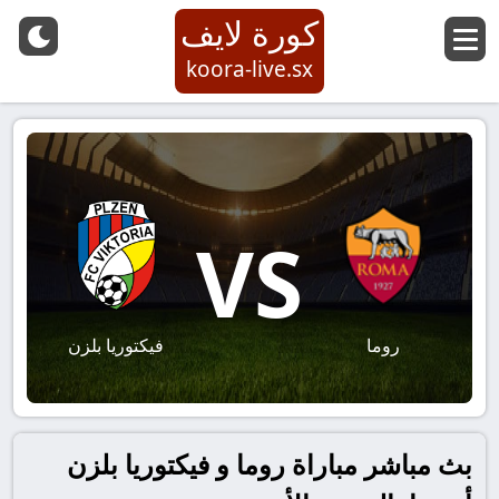
كورة لايف
koora-live.sx
VS
روما
فيكتوريا بلزن
بث مباشر مباراة روما و فيكتوريا بلزن