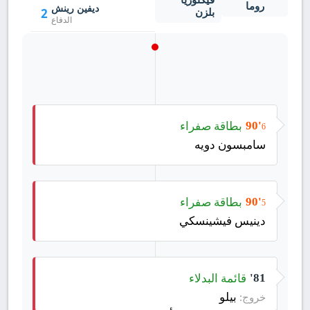
روما
ديفين رينش
بلزن
2
الدفاع
كوستاس تسيميكاس
12
الدفاع
بطاقة صفراء
90'
6
سامبسون دويه
بطاقة صفراء
90'
5
دينيس فيشينسكي
قائمة البدلاء
81'
بيلو
خروج: