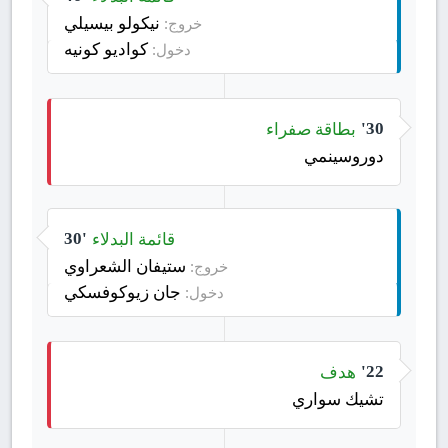
نيكولو بيسيلي
خروج:
كواديو كونيه
دخول:
بطاقة صفراء
30'
دوروسينمي
قائمة البدلاء
30'
ستيفان الشعراوي
خروج:
جان زيوكوفسكي
دخول:
هدف
22'
تشيك سواري