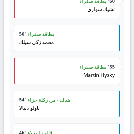
بطاقة صفراء
60'
تشيك سواري
بطاقة صفراء
56'
محمد زكي سيلك
بطاقة صفراء
55'
Martin Hysky
هدف - من ركلة جزاء
54'
باولو ديبالا
قائمة البدلاء
46'