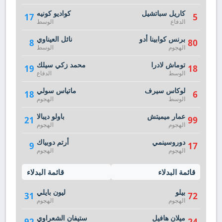
كاريل سباتشيل
كواديو كونيه
17
5
الدفاع
الوسط
برنس كوابينا أدو
نائل العيناوي
8
80
الهجوم
الوسط
توماش لادرا
محمد زكي سيلك
19
18
الوسط
الدفاع
لوكاس سيرف
ماتياس سولي
18
6
الوسط
الهجوم
عمار ميميتش
باولو ديبالا
21
99
الهجوم
الهجوم
دوروسينمي
أرتم دوبياك
9
17
الهجوم
الهجوم
قائمة البدلاء
قائمة البدلاء
بيلو
ليون بايلي
31
72
الهجوم
الهجوم
ميلان هافيل
ستيفان الشعراوي
92
24