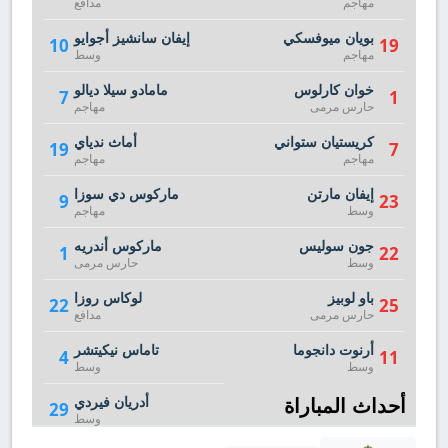
مهاجم
مدافع
بويان ميوفسكي
إيفان سانشيز أجوايو
10
19
مهاجم
وسط
خوان كارلوس
مامادو سيلا ديالو
7
1
حارس مرمى
مهاجم
كريستيان ستواني
أماث ندياي
19
7
مهاجم
مهاجم
إيفان مارتن
ماركوس دي سوزا
9
23
وسط
مهاجم
جون سوليس
ماركوس أندريه
1
22
وسط
حارس مرمى
باو لوبيز
لوكاس روزا
22
25
حارس مرمى
مدافع
أرنوت دانجوما
تاماس نيكيتشر
4
11
وسط
وسط
أحداث المباراة
أدريان فيردي
29
وسط