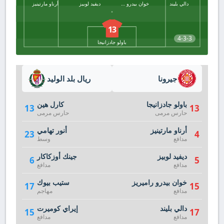
دالي بليند
خوان بيدرو راميريز
ديفيد لوبيز
أرناو مارتينيز
13
4-3-3
باولو جادزانيجا
جيرونا
ريال بلد الوليد
باولو جادزانيجا
كارل هين
13
13
حارس مرمى
حارس مرمى
أرناو مارتينيز
أنور تهامي
23
4
مدافع
وسط
ديفيد لوبيز
جينك أوزكاكار
6
5
مدافع
مدافع
خوان بيدرو راميريز
ستيب بيوك
17
15
مدافع
مهاجم
دالي بليند
إيراي كوميرت
15
17
مدافع
مدافع