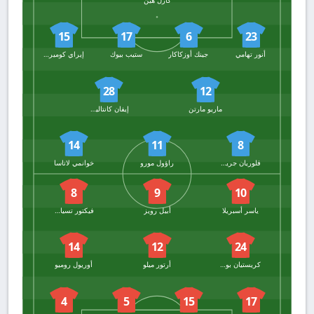
كارل هين
15
17
6
23
أنور تهامي
جينك أوزكاكار
ستيب بيوك
إيراي كوميرت
28
12
ماريو مارتن
إيفان كانتاليخو تشوكي
14
11
8
فلوريان جريليتش
راؤول مورو
خوانمي لاتاسا
8
9
10
ياسر أسبريلا
أبيل رويز
فيكتور تسيانكوف
14
12
24
كريستيان بورتو
أرتور ميلو
أوريول روميو
4
5
15
17