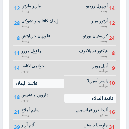
أوريول روميو
ماريو مارتن
12
14
وسط
وسط
أرتور ميلو
إيفان كانتاليخو تشوكي
28
12
وسط
وسط
كريستيان بورتو
فلوريان جريليتش
8
24
وسط
وسط
فيكتور تسيانكوف
راؤول مورو
11
8
وسط
وسط
أبيل رويز
خوانمي لاتاسا
14
9
مهاجم
مهاجم
ياسر أسبريلا
10
قائمة البدلاء
مهاجم
داروين ماتشيس
18
قائمة البدلاء
مهاجم
أليخاندرو فرانسيس
سليم أملاح
21
16
مدافع
وسط
جارسيا جاستن
آدم أزنو
39
31