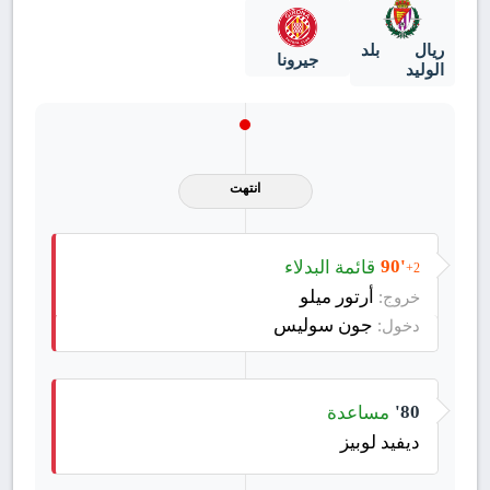
ريال بلد
جيرونا
الوليد
انتهت
قائمة البدلاء
90'
+2
أرتور ميلو
خروج:
جون سوليس
دخول:
مساعدة
80'
ديفيد لوبيز