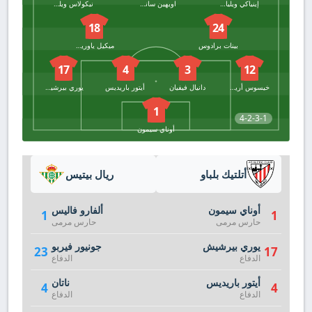
إينياكي ويليامز
اويهين سانسيت
نيكولاس ويليامز
18
24
بينات برادوس
ميكيل ياوريجيزار
17
4
3
12
خيسوس أريسو
دانيال فيفيان
أيتور باريديس
يوري بيرشيش
1
4-2-3-1
أوناي سيمون
أتلتيك بلباو
ريال بيتيس
أوناي سيمون
ألفارو فاليس
1
1
حارس مرمى
حارس مرمى
يوري بيرشيش
جونيور فيربو
23
17
الدفاع
الدفاع
أيتور باريديس
ناتان
4
4
الدفاع
الدفاع