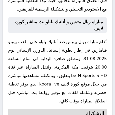
قبل انطلاق المباراة بدقائق، حيث تبدأ التغطية المباشرة
مع الاستوديو التحليلي والتشكيلة الرسمية للفريقين.
مباراة ريال بيتيس و أتلتيك بلباو بث مباشر كورة
لايف
تُقام مباراة ريال بيتيس ضد أتلتيك بلباو على ملعب بينيتو
فيامارين في إطار بطولة إسبانيا, الدوري الإسباني يوم
2025-08-31، وتنطلق صافرة البداية في تمام الساعة
20:00 بتوقيت مكة المكرمة. وتُنقل المباراة عبر قناة
beIN Sports 5 HD بتعليق ، ويمكنكم مشاهدتها مباشرة
من خلال موقع كورة لايف
koora live
الذي يوفر تغطية
حصرية وشاملة للقاء، مع توفير روابط بث مباشرة قبل
انطلاق المباراة بوقت كافٍ.
التشكيلة