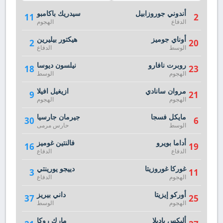
أندوني جوروزابيل
سيدريك باكامبو
11
2
الدفاع
الهجوم
أوناي جوميز
هيكتور بيليرين
2
20
الوسط
الدفاع
روبرت نافارو
نيلسون ديوسا
18
23
الهجوم
الوسط
مروان سانادي
ازيغيل افيلا
9
21
الهجوم
الهجوم
مايكل فسجا
جيرمان جارسيا
30
6
الوسط
حارس مرمى
أداما بويرو
فالنتين غوميز
16
19
الدفاع
الدفاع
غوركا غوروزيتا
دييجو يورينتي
3
11
الهجوم
الدفاع
أوركو إيزيتا
داني بيريز
37
25
الهجوم
الوسط
أليكس باديلا
مارك روكا