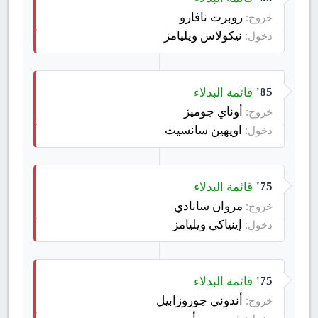
روبرت نافارو
خروج:
نيكولاس ويليامز
دخول:
قائمة البدلاء
85'
أوناي جوميز
خروج:
اويهين سانسيت
دخول:
قائمة البدلاء
75'
مروان سانادي
خروج:
إينياكي ويليامز
دخول:
قائمة البدلاء
75'
أندوني جوروزابيل
خروج: