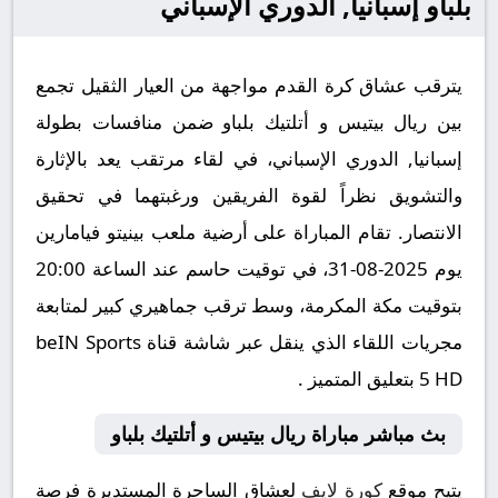
بلباو إسبانيا, الدوري الإسباني
يترقب عشاق كرة القدم مواجهة من العيار الثقيل تجمع
بين ريال بيتيس و أتلتيك بلباو ضمن منافسات بطولة
إسبانيا, الدوري الإسباني، في لقاء مرتقب يعد بالإثارة
والتشويق نظراً لقوة الفريقين ورغبتهما في تحقيق
الانتصار. تقام المباراة على أرضية ملعب بينيتو فيامارين
يوم 2025-08-31، في توقيت حاسم عند الساعة 20:00
بتوقيت مكة المكرمة، وسط ترقب جماهيري كبير لمتابعة
مجريات اللقاء الذي ينقل عبر شاشة قناة beIN Sports
5 HD بتعليق المتميز .
بث مباشر مباراة ريال بيتيس و أتلتيك بلباو
يتيح موقع
كورة لايف
لعشاق الساحرة المستديرة فرصة