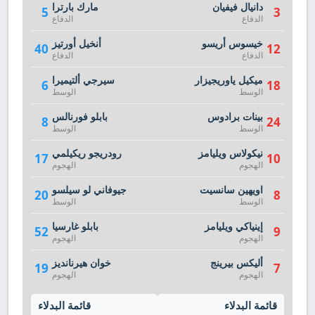
دانيال فيفيان
مارك بارترا
5
3
الدفاع
الدفاع
خيسوس أريسو
أنخيل أورتيز
40
12
الدفاع
الدفاع
ميكيل ياوريجيزار
سيرجي ألتيميرا
6
18
الوسط
الوسط
بينات برادوس
بابلو فورنالس
8
24
الوسط
الوسط
نيكولاس ويليامز
رودريجو ريكيلمي
17
10
الهجوم
الهجوم
اويهين سانسيت
جيوفاني لو سيلسو
20
8
الوسط
الوسط
إينياكي ويليامز
بابلو غارسيا
52
9
الهجوم
الهجوم
أليكس بيرينج
خوان هيرنانديز
19
7
الهجوم
الهجوم
قائمة البدلاء
قائمة البدلاء