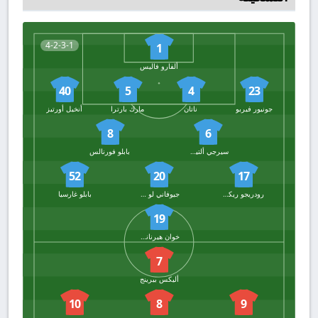
4-2-3-1
1
ألفارو فاليس
40
5
4
23
جونيور فيربو
ناتان
مارك بارترا
أنخيل أورتيز
8
6
سيرجي ألتيميرا
بابلو فورنالس
52
20
17
رودريجو ريكيلمي
جيوفاني لو سيلسو
بابلو غارسيا
19
خوان هيرنانديز
7
أليكس بيرينج
10
8
9