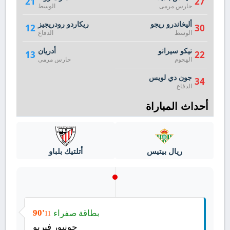
21
27
حارس مرمى
الوسط
أليخاندرو ريجو
ريكاردو رودريجيز
12
30
الوسط
الدفاع
نيكو سيرانو
أدريان
13
22
الهجوم
حارس مرمى
جون دي لويس
34
الدفاع
أحداث المباراة
ريال بيتيس
أتلتيك بلباو
بطاقة صفراء
90'
11
جونيور فيربو