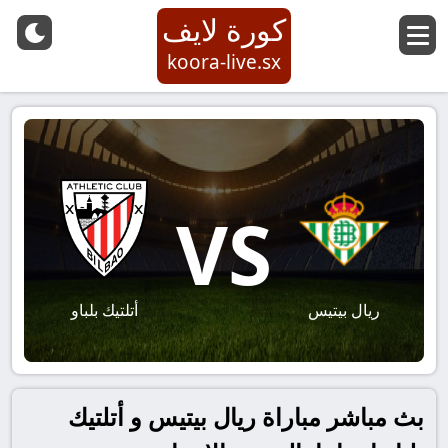
كورة لايف
koora-live.sx
VS
ريال بيتيس
أتلتيك بلباو
بث مباشر مباراة ريال بيتيس و أتلتيك